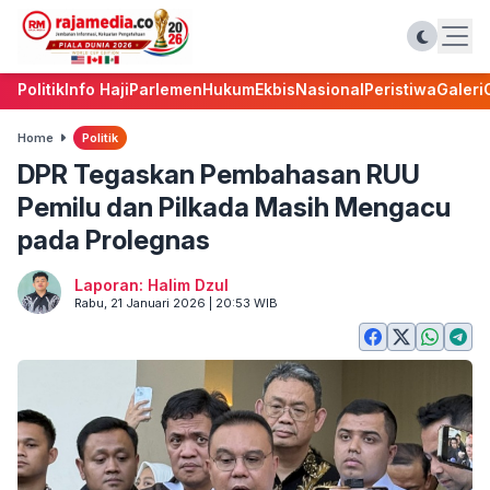
Politik
Info Haji
Parlemen
Hukum
Ekbis
Nasional
Peristiwa
Galeri
Home
Politik
DPR Tegaskan Pembahasan RUU
Pemilu dan Pilkada Masih Mengacu
pada Prolegnas
Laporan: Halim Dzul
Rabu, 21 Januari 2026 | 20:53 WIB