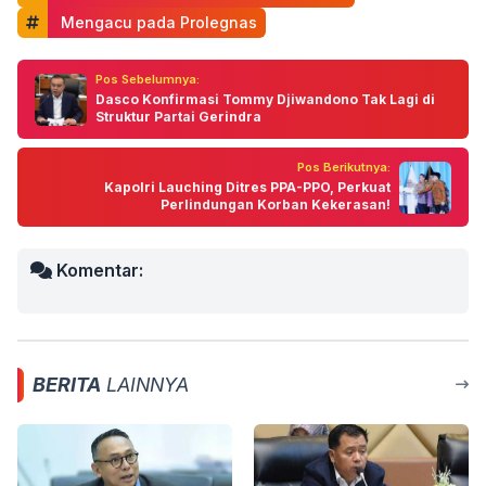
 Mengacu pada Prolegnas
Pos Sebelumnya:
Dasco Konfirmasi Tommy Djiwandono Tak Lagi di
Struktur Partai Gerindra
Pos Berikutnya:
Kapolri Lauching Ditres PPA-PPO, Perkuat
Perlindungan Korban Kekerasan!
Komentar:
BERITA
LAINNYA