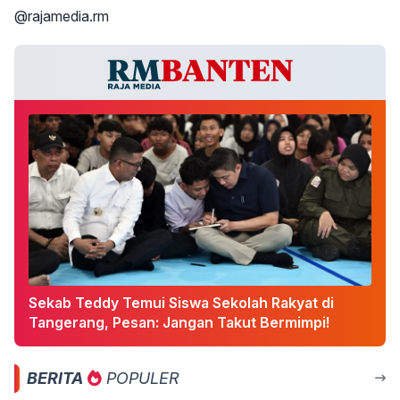
@rajamedia.rm
Sekab Teddy Temui Siswa Sekolah Rakyat di
Tangerang, Pesan: Jangan Takut Bermimpi!
BERITA
POPULER