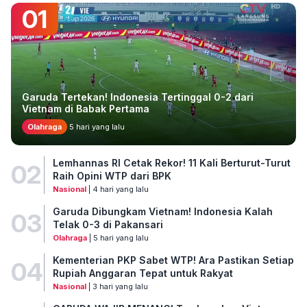
01
Garuda Tertekan! Indonesia Tertinggal 0-2 dari
Vietnam di Babak Pertama
Olahraga
5 hari yang lalu
Lemhannas RI Cetak Rekor! 11 Kali Berturut-Turut
02
Raih Opini WTP dari BPK
Nasional
| 4 hari yang lalu
Garuda Dibungkam Vietnam! Indonesia Kalah
03
Telak 0-3 di Pakansari
Olahraga
| 5 hari yang lalu
Kementerian PKP Sabet WTP! Ara Pastikan Setiap
04
Rupiah Anggaran Tepat untuk Rakyat
Nasional
| 3 hari yang lalu