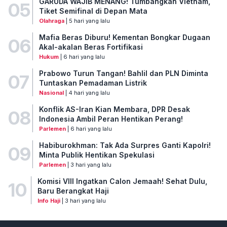
GARUDA WAJIB MENANG! Tumbangkan Vietnam,
05
Tiket Semifinal di Depan Mata
Olahraga
| 5 hari yang lalu
Mafia Beras Diburu! Kementan Bongkar Dugaan
06
Akal-akalan Beras Fortifikasi
Hukum
| 6 hari yang lalu
Prabowo Turun Tangan! Bahlil dan PLN Diminta
07
Tuntaskan Pemadaman Listrik
Nasional
| 4 hari yang lalu
Konflik AS-Iran Kian Membara, DPR Desak
08
Indonesia Ambil Peran Hentikan Perang!
Parlemen
| 6 hari yang lalu
Habiburokhman: Tak Ada Surpres Ganti Kapolri!
09
Minta Publik Hentikan Spekulasi
Parlemen
| 3 hari yang lalu
Komisi VIII Ingatkan Calon Jemaah! Sehat Dulu,
10
Baru Berangkat Haji
Info Haji
| 3 hari yang lalu