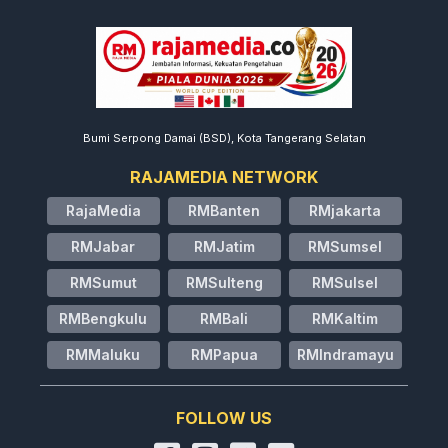
Bumi Serpong Damai (BSD), Kota Tangerang Selatan
RAJAMEDIA NETWORK
RajaMedia
RMBanten
RMjakarta
RMJabar
RMJatim
RMSumsel
RMSumut
RMSulteng
RMSulsel
RMBengkulu
RMBali
RMKaltim
RMMaluku
RMPapua
RMIndramayu
FOLLOW US