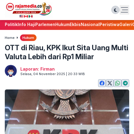
Politik
Info Haji
Parlemen
Hukum
Ekbis
Nasional
Peristiwa
Galeri
Home
Hukum
OTT di Riau, KPK Ikut Sita Uang Multi
Valuta Lebih dari Rp1 Miliar
Laporan: Firman
Selasa, 04 November 2025 | 20:33 WIB