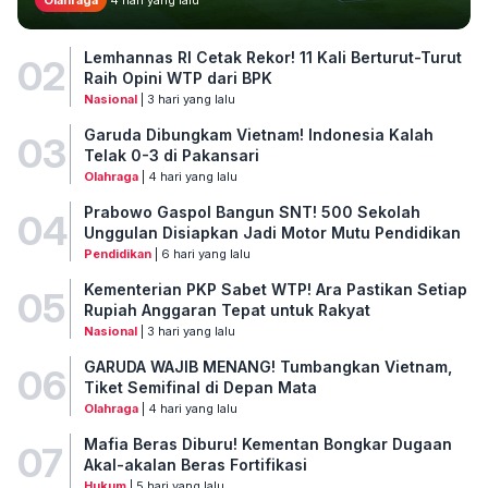
Lemhannas RI Cetak Rekor! 11 Kali Berturut-Turut
02
Raih Opini WTP dari BPK
Nasional
| 3 hari yang lalu
Garuda Dibungkam Vietnam! Indonesia Kalah
03
Telak 0-3 di Pakansari
Olahraga
| 4 hari yang lalu
Prabowo Gaspol Bangun SNT! 500 Sekolah
04
Unggulan Disiapkan Jadi Motor Mutu Pendidikan
Pendidikan
| 6 hari yang lalu
Kementerian PKP Sabet WTP! Ara Pastikan Setiap
05
Rupiah Anggaran Tepat untuk Rakyat
Nasional
| 3 hari yang lalu
GARUDA WAJIB MENANG! Tumbangkan Vietnam,
06
Tiket Semifinal di Depan Mata
Olahraga
| 4 hari yang lalu
Mafia Beras Diburu! Kementan Bongkar Dugaan
07
Akal-akalan Beras Fortifikasi
Hukum
| 5 hari yang lalu