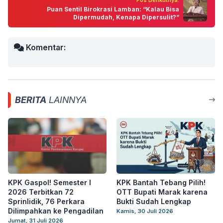
Pos Berikutnya:
Puan Sentil Birokrasi Lamban: “Kalau Bisa
Dipermudah, Kenapa Dipersulit?”
Komentar:
BERITA
LAINNYA
KPK Gaspol! Semester I
KPK Bantah Tebang Pilih!
2026 Terbitkan 72
OTT Bupati Marak karena
Sprinlidik, 76 Perkara
Bukti Sudah Lengkap
Dilimpahkan ke Pengadilan
Kamis, 30 Juli 2026
Jumat, 31 Juli 2026