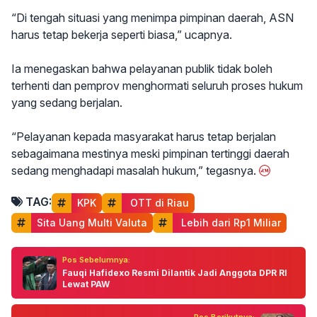
“Di tengah situasi yang menimpa pimpinan daerah, ASN
harus tetap bekerja seperti biasa,” ucapnya.
Ia menegaskan bahwa pelayanan publik tidak boleh
terhenti dan pemprov menghormati seluruh proses hukum
yang sedang berjalan.
“Pelayanan kepada masyarakat harus tetap berjalan
sebagaimana mestinya meski pimpinan tertinggi daerah
sedang menghadapi masalah hukum,” tegasnya.
TAG:
KPK
 OTT di Riau
Sita Uang Multi Valuta
 Lebih dari Rp1 Miliar
Pos Sebelumnya:
Fauqi Hafidexo Resmi Dilantik Jadi Anggota DPR RI
Lewat PAW