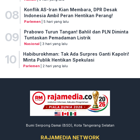
Konflik AS-Iran Kian Membara, DPR Desak
08
Indonesia Ambil Peran Hentikan Perang!
Parlemen
| 5 hari yang lalu
Prabowo Turun Tangan! Bahlil dan PLN Diminta
09
Tuntaskan Pemadaman Listrik
Nasional
| 3 hari yang lalu
Habiburokhman: Tak Ada Surpres Ganti Kapolri!
10
Minta Publik Hentikan Spekulasi
Parlemen
| 2 hari yang lalu
Bumi Serpong Damai (BSD), Kota Tangerang Selatan
RAJAMEDIA NETWORK