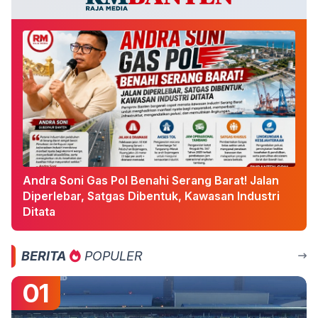
Andra Soni Gas Pol Benahi Serang Barat! Jalan
Diperlebar, Satgas Dibentuk, Kawasan Industri
Ditata
BERITA
POPULER
01