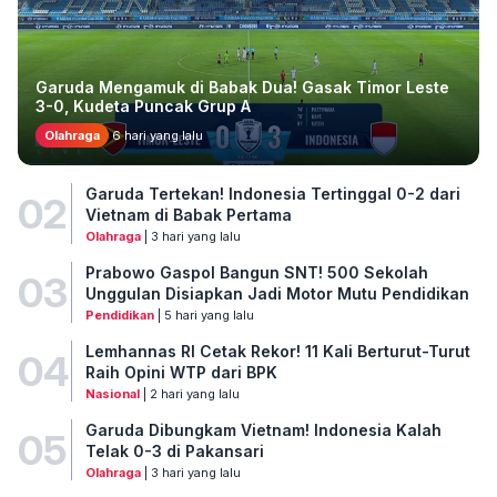
Garuda Mengamuk di Babak Dua! Gasak Timor Leste
3-0, Kudeta Puncak Grup A
Olahraga
6 hari yang lalu
Garuda Tertekan! Indonesia Tertinggal 0-2 dari
02
Vietnam di Babak Pertama
Olahraga
| 3 hari yang lalu
Prabowo Gaspol Bangun SNT! 500 Sekolah
03
Unggulan Disiapkan Jadi Motor Mutu Pendidikan
Pendidikan
| 5 hari yang lalu
Lemhannas RI Cetak Rekor! 11 Kali Berturut-Turut
04
Raih Opini WTP dari BPK
Nasional
| 2 hari yang lalu
Garuda Dibungkam Vietnam! Indonesia Kalah
05
Telak 0-3 di Pakansari
Olahraga
| 3 hari yang lalu