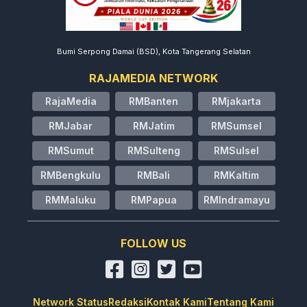
Bumi Serpong Damai (BSD), Kota Tangerang Selatan
RAJAMEDIA NETWORK
RajaMedia
RMBanten
RMjakarta
RMJabar
RMJatim
RMSumsel
RMSumut
RMSulteng
RMSulsel
RMBengkulu
RMBali
RMKaltim
RMMaluku
RMPapua
RMIndramayu
FOLLOW US
Network Status
Redaksi
Kontak Kami
Tentang Kami