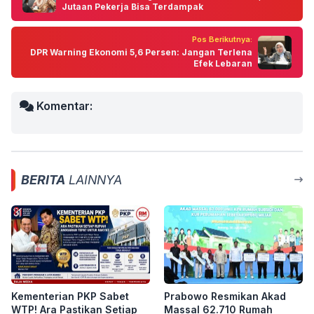
Jutaan Pekerja Bisa Terdampak
Pos Berikutnya:
DPR Warning Ekonomi 5,6 Persen: Jangan Terlena
Efek Lebaran
Komentar:
BERITA
LAINNYA
Kementerian PKP Sabet
Prabowo Resmikan Akad
WTP! Ara Pastikan Setiap
Massal 62.710 Rumah