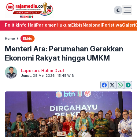
Politik
Info Haji
Parlemen
Hukum
Ekbis
Nasional
Peristiwa
Galeri
Home
Ekbis
Menteri Ara: Perumahan Gerakkan
Ekonomi Rakyat hingga UMKM
Laporan: Halim Dzul
Jumat, 08 Mei 2026 | 15:45 WIB