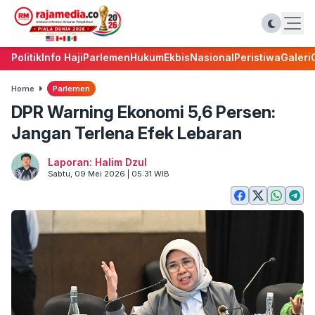
Politik
Info Haji
Parlemen
Hukum
Ekbis
Nasional
Peristiwa
Galeri
Home
Parlemen
DPR Warning Ekonomi 5,6 Persen:
Jangan Terlena Efek Lebaran
Laporan: Halim Dzul
Sabtu, 09 Mei 2026 | 05:31 WIB