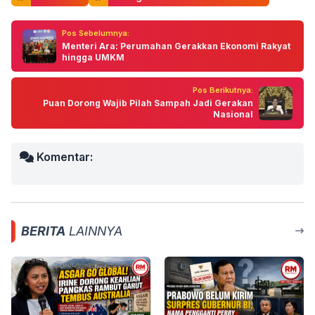
Pos Sebelumnya:
Menteri Ara: Perumahan Gerakkan Ekonomi Rakyat
hingga UMKM
Pos Berikutnya:
Puan Dorong Wajib Pilah Sampah Jadi Gerakan
Nasional
Komentar:
BERITA
LAINNYA