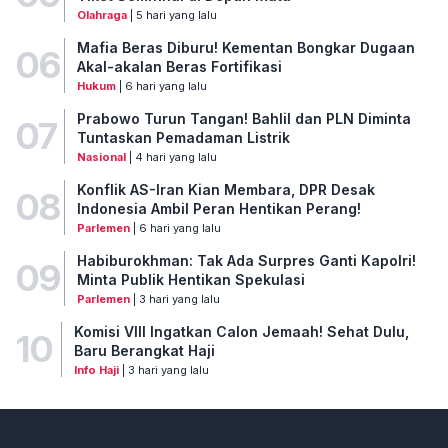
Olahraga
| 5 hari yang lalu
Mafia Beras Diburu! Kementan Bongkar Dugaan
06
Akal-akalan Beras Fortifikasi
Hukum
| 6 hari yang lalu
Prabowo Turun Tangan! Bahlil dan PLN Diminta
07
Tuntaskan Pemadaman Listrik
Nasional
| 4 hari yang lalu
Konflik AS-Iran Kian Membara, DPR Desak
08
Indonesia Ambil Peran Hentikan Perang!
Parlemen
| 6 hari yang lalu
Habiburokhman: Tak Ada Surpres Ganti Kapolri!
09
Minta Publik Hentikan Spekulasi
Parlemen
| 3 hari yang lalu
Komisi VIII Ingatkan Calon Jemaah! Sehat Dulu,
10
Baru Berangkat Haji
Info Haji
| 3 hari yang lalu