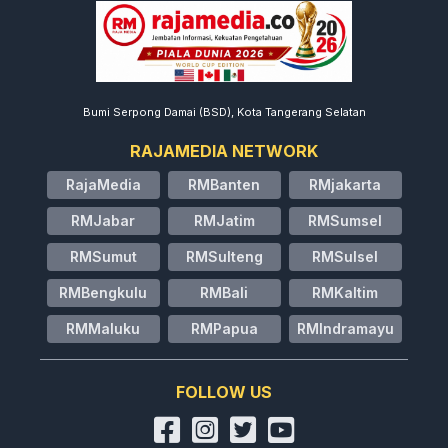
Bumi Serpong Damai (BSD), Kota Tangerang Selatan
RAJAMEDIA NETWORK
RajaMedia
RMBanten
RMjakarta
RMJabar
RMJatim
RMSumsel
RMSumut
RMSulteng
RMSulsel
RMBengkulu
RMBali
RMKaltim
RMMaluku
RMPapua
RMIndramayu
FOLLOW US