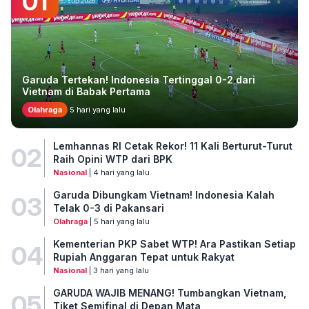
01
Garuda Tertekan! Indonesia Tertinggal 0-2 dari
Vietnam di Babak Pertama
Olahraga
5 hari yang lalu
Lemhannas RI Cetak Rekor! 11 Kali Berturut-Turut
02
Raih Opini WTP dari BPK
Nasional
| 4 hari yang lalu
Garuda Dibungkam Vietnam! Indonesia Kalah
03
Telak 0-3 di Pakansari
Olahraga
| 5 hari yang lalu
Kementerian PKP Sabet WTP! Ara Pastikan Setiap
04
Rupiah Anggaran Tepat untuk Rakyat
Nasional
| 3 hari yang lalu
GARUDA WAJIB MENANG! Tumbangkan Vietnam,
05
Tiket Semifinal di Depan Mata