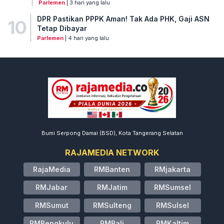
Parlemen
| 3 hari yang lalu
DPR Pastikan PPPK Aman! Tak Ada PHK, Gaji ASN
10
Tetap Dibayar
Parlemen
| 4 hari yang lalu
Bumi Serpong Damai (BSD), Kota Tangerang Selatan
RAJAMEDIA NETWORK
RajaMedia
RMBanten
RMjakarta
RMJabar
RMJatim
RMSumsel
RMSumut
RMSulteng
RMSulsel
RMBengkulu
RMBali
RMKaltim