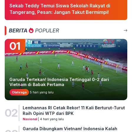
Sekab Teddy Temui Siswa Sekolah Rakyat di
Tangerang, Pesan: Jangan Takut Bermimpi!
BERITA
POPULER
01
Garuda Tertekan! Indonesia Tertinggal 0-2 dari
Vietnam di Babak Pertama
Olahraga
5 hari yang lalu
Lemhannas RI Cetak Rekor! 11 Kali Berturut-Turut
02
Raih Opini WTP dari BPK
Nasional
| 4 hari yang lalu
Garuda Dibungkam Vietnam! Indonesia Kalah