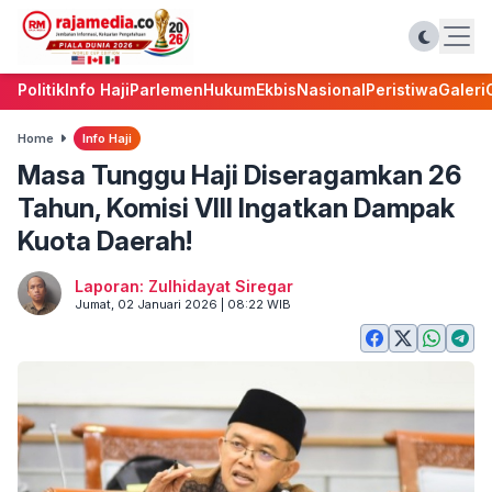
Politik
Info Haji
Parlemen
Hukum
Ekbis
Nasional
Peristiwa
Galeri
Home
Info Haji
Masa Tunggu Haji Diseragamkan 26
Tahun, Komisi VIII Ingatkan Dampak
Kuota Daerah!
Laporan: Zulhidayat Siregar
Jumat, 02 Januari 2026 | 08:22 WIB