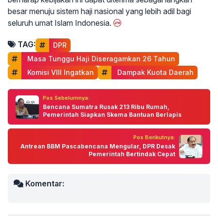
besar menuju sistem haji nasional yang lebih adil bagi
seluruh umat Islam Indonesia.
TAG:
DPR
 Masa Tunggu Haji Diseragamkan 26 Tahun
 Komisi VIII Ingatkan
 Dampak Kuota Daerah
Pos Sebelumnya:
Bencana Sumatra Rusak 213 Ribu Rumah,
Pemerintah Siapkan Skema Bantuan Berlapis
Pos Berikutnya:
Antrean BBM Pascabencana Mengular, DPR Desak
Pemerintah Bertindak Cepat
Komentar: