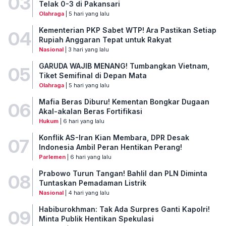
03
Telak 0-3 di Pakansari
Olahraga
| 5 hari yang lalu
Kementerian PKP Sabet WTP! Ara Pastikan Setiap
04
Rupiah Anggaran Tepat untuk Rakyat
Nasional
| 3 hari yang lalu
GARUDA WAJIB MENANG! Tumbangkan Vietnam,
05
Tiket Semifinal di Depan Mata
Olahraga
| 5 hari yang lalu
Mafia Beras Diburu! Kementan Bongkar Dugaan
06
Akal-akalan Beras Fortifikasi
Hukum
| 6 hari yang lalu
Konflik AS-Iran Kian Membara, DPR Desak
07
Indonesia Ambil Peran Hentikan Perang!
Parlemen
| 6 hari yang lalu
Prabowo Turun Tangan! Bahlil dan PLN Diminta
08
Tuntaskan Pemadaman Listrik
Nasional
| 4 hari yang lalu
Habiburokhman: Tak Ada Surpres Ganti Kapolri!
09
Minta Publik Hentikan Spekulasi