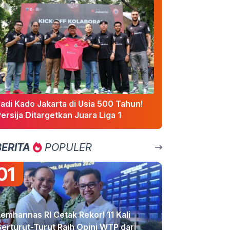
adi Kado Jakarta di Usia 500 Tahun!
ersija Ditargetkan Juara Liga 1
BERITA
POPULER
01
emhannas RI Cetak Rekor! 11 Kali
Berturut-Turut Raih Opini WTP dari