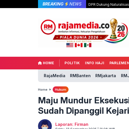
BREAKING
NEWS
DPR Dukung Naturalisas
HOME
POLITIK
INFO HAJI
PARLEME
RajaMedia
RMBanten
RMjakarta
RMJ
Home
Hukum
Maju Mundur Eksekusi!
Sudah Dipanggil Kejari
Laporan: Firman
Sabtu, 13 September 2025 | 21:08 WIB