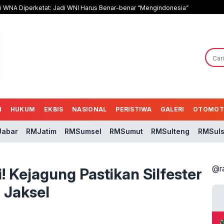
i WNA Diperketat: Jadi WNI Harus Benar-benar “Mengindonesia”
N
HUKUM
EKBIS
NASIONAL
PERISTIWA
GALERI
OTOMOT
abar
RMJatim
RMSumsel
RMSumut
RMSulteng
RMSuls
@r
 Kejagung Pastikan Silfester
 Jaksel