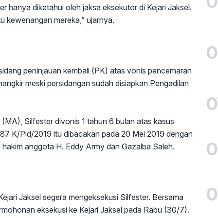
0
r hanya diketahui oleh jaksa eksekutor di Kejari Jaksel.
tu kewenangan mereka,” ujarnya.
0
 sidang peninjauan kembali (PK) atas vonis pencemaran
mangkir meski persidangan sudah disiapkan Pengadilan
0
A), Silfester divonis 1 tahun 6 bulan atas kasus
87 K/Pid/2019 itu dibacakan pada 20 Mei 2019 dengan
0
a hakim anggota H. Eddy Army dan Gazalba Saleh.
0
ejari Jaksel segera mengeksekusi Silfester. Bersama
rmohonan eksekusi ke Kejari Jaksel pada Rabu (30/7).