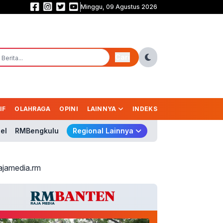
Minggu, 09 Agustus 2026
Kebakaran Gedung Bapenda DKI Belum Terungkap, Pramono: Tunggu Hasil
Cari
IF
OLAHRAGA
OPINI
LAINNYA
INDEKS
el
RMBengkulu
Regional Lainnya
ajamedia.rm