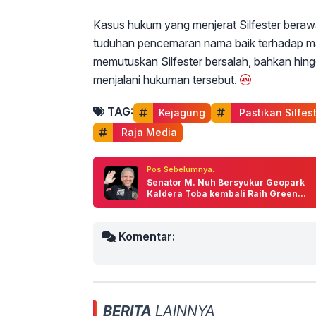
Kasus hukum yang menjerat Silfester berawa
tuduhan pencemaran nama baik terhadap man
memutuskan Silfester bersalah, bahkan hingg
menjalani hukuman tersebut.
TAG:
Kejagung
 Pastikan Silfes
 Raja Media
Pos Sebelumnya:
Senator M. Nuh Bersyukur Geopark
Kaldera Toba kembali Raih Green...
Komentar:
BERITA
LAINNYA