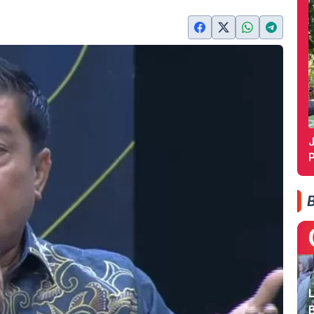
J
P
L