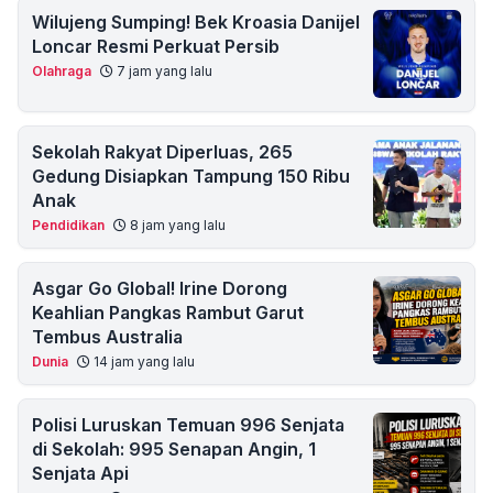
Wilujeng Sumping! Bek Kroasia Danijel
Loncar Resmi Perkuat Persib
Olahraga
7 jam yang lalu
Sekolah Rakyat Diperluas, 265
Gedung Disiapkan Tampung 150 Ribu
Anak
Pendidikan
8 jam yang lalu
Asgar Go Global! Irine Dorong
Keahlian Pangkas Rambut Garut
Tembus Australia
Dunia
14 jam yang lalu
Polisi Luruskan Temuan 996 Senjata
di Sekolah: 995 Senapan Angin, 1
Senjata Api