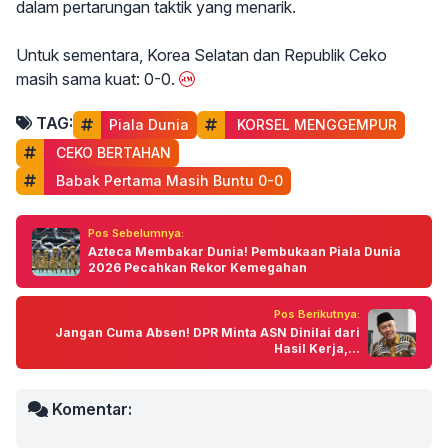
dalam pertarungan taktik yang menarik.
Untuk sementara, Korea Selatan dan Republik Ceko
masih sama kuat: 0-0.
TAG:
Piala Dunia
 KORSEL MENGGEMPUR
 CEKO BERTAHAN
 Babak Pertama Masih Buntu 0-0
Pos Sebelumnya:
Azteca Membakar Dunia! Pembukaan Piala Dunia
2026 Pecahkan Rekor Kemegahan
Pos Berikutnya:
Jangan Cuma Absen! DPR Minta ASN Dinilai dari
Hasil Kerja,...
Komentar: