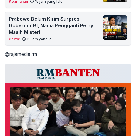
Keamanan
15 jam yang lalu
Prabowo Belum Kirim Surpres
Gubernur BI, Nama Pengganti Perry
Masih Misteri
Politik
19 jam yang lalu
@rajamedia.rm