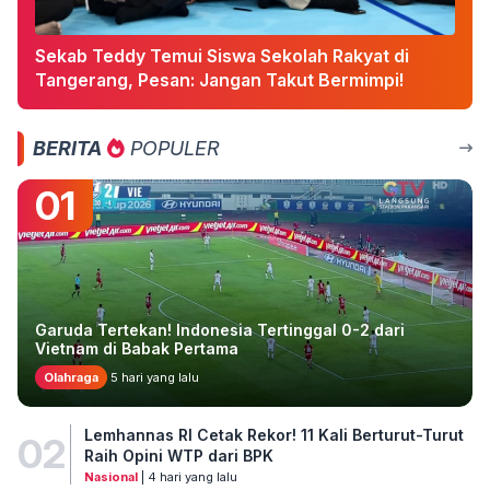
Sekab Teddy Temui Siswa Sekolah Rakyat di
Tangerang, Pesan: Jangan Takut Bermimpi!
BERITA
POPULER
01
Garuda Tertekan! Indonesia Tertinggal 0-2 dari
Vietnam di Babak Pertama
Olahraga
5 hari yang lalu
Lemhannas RI Cetak Rekor! 11 Kali Berturut-Turut
02
Raih Opini WTP dari BPK
Nasional
| 4 hari yang lalu