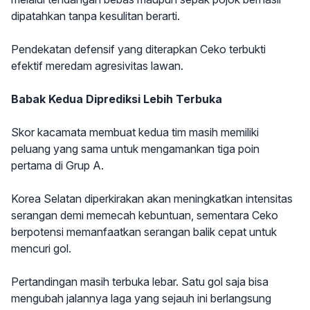
dipatahkan tanpa kesulitan berarti.
Pendekatan defensif yang diterapkan Ceko terbukti
efektif meredam agresivitas lawan.
Babak Kedua Diprediksi Lebih Terbuka
Skor kacamata membuat kedua tim masih memiliki
peluang yang sama untuk mengamankan tiga poin
pertama di Grup A.
Korea Selatan diperkirakan akan meningkatkan intensitas
serangan demi memecah kebuntuan, sementara Ceko
berpotensi memanfaatkan serangan balik cepat untuk
mencuri gol.
Pertandingan masih terbuka lebar. Satu gol saja bisa
mengubah jalannya laga yang sejauh ini berlangsung