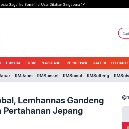
nesia Gagal ke Semifinal Usai Ditahan Singapura 1-1
N
HUKUM
EKBIS
NASIONAL
PERISTIWA
GALERI
OTOMOT
abar
RMJatim
RMSumsel
RMSumut
RMSulteng
RMSuls
@r
obal, Lemhannas Gandeng
a Pertahanan Jepang