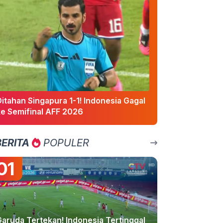
itahan Singapura 1-1! Indonesia Gagal
ke Semifinal AFF 2026
BERITA
POPULER
01
Garuda Tertekan! Indonesia Tertinggal