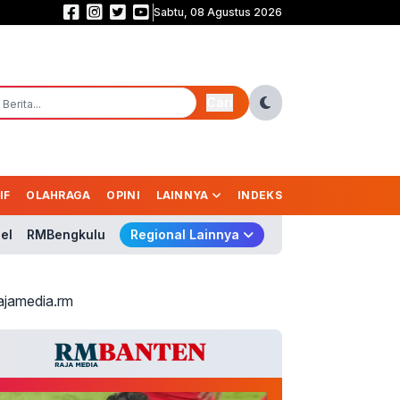
Sabtu, 08 Agustus 2026
Babak Pertama Garuda Masih Buntu! Indonesia Vs Singapura 0-0
Cari
IF
OLAHRAGA
OPINI
LAINNYA
INDEKS
el
RMBengkulu
Regional Lainnya
ajamedia.rm