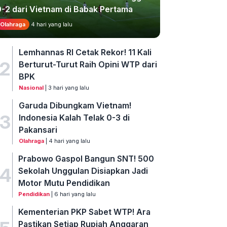
0-2 dari Vietnam di Babak Pertama
Olahraga
4 hari yang lalu
Lemhannas RI Cetak Rekor! 11 Kali
2
Berturut-Turut Raih Opini WTP dari
BPK
Nasional
| 3 hari yang lalu
Garuda Dibungkam Vietnam!
3
Indonesia Kalah Telak 0-3 di
Pakansari
Olahraga
| 4 hari yang lalu
Prabowo Gaspol Bangun SNT! 500
4
Sekolah Unggulan Disiapkan Jadi
Motor Mutu Pendidikan
Pendidikan
| 6 hari yang lalu
Kementerian PKP Sabet WTP! Ara
Pastikan Setiap Rupiah Anggaran