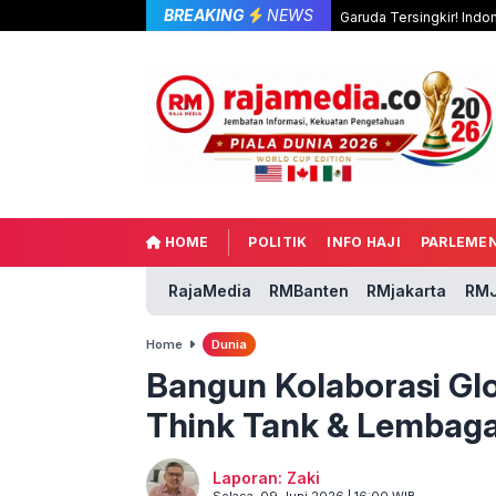
BREAKING
NEWS
Garuda Tersingkir! Indo
HOME
POLITIK
INFO HAJI
PARLEME
RajaMedia
RMBanten
RMjakarta
RMJ
Home
Dunia
Bangun Kolaborasi Gl
Think Tank & Lembag
Laporan: Zaki
Selasa, 09 Juni 2026 | 16:00 WIB