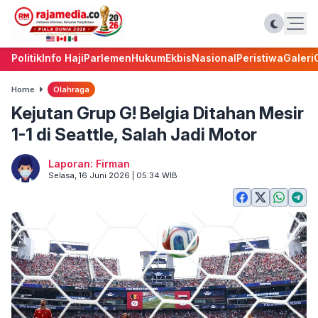
Politik
Info Haji
Parlemen
Hukum
Ekbis
Nasional
Peristiwa
Galeri
Home
Olahraga
Kejutan Grup G! Belgia Ditahan Mesir
1-1 di Seattle, Salah Jadi Motor
Laporan: Firman
Selasa, 16 Juni 2026 | 05:34 WIB