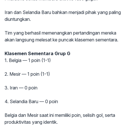
Iran dan Selandia Baru bahkan menjadi pihak yang paling
diuntungkan.
Tim yang berhasil memenangkan pertandingan mereka
akan langsung melesat ke puncak klasemen sementara.
Klasemen Sementara Grup G
1. Belgia — 1 poin (1-1)
2. Mesir — 1 poin (1-1)
3. Iran — 0 poin
4. Selandia Baru — 0 poin
Belgia dan Mesir saat ini memiliki poin, selisih gol, serta
produktivitas yang identik.