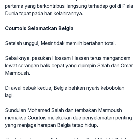
pertama yang berkontribusi langsung terhadap gol di Piala
Dunia tepat pada hari kelahirannya.
Courtois Selamatkan Belgia
Setelah unggul, Mesir tidak memilih bertahan total.
Sebaliknya, pasukan Hossam Hassan terus mengancam
lewat serangan balik cepat yang dipimpin Salah dan Omar
Marmoush.
Di awal babak kedua, Belgia bahkan nyaris kebobolan
lagi.
Sundulan Mohamed Salah dan tembakan Marmoush
memaksa Courtois melakukan dua penyelamatan penting
yang menjaga harapan Belgia tetap hidup.