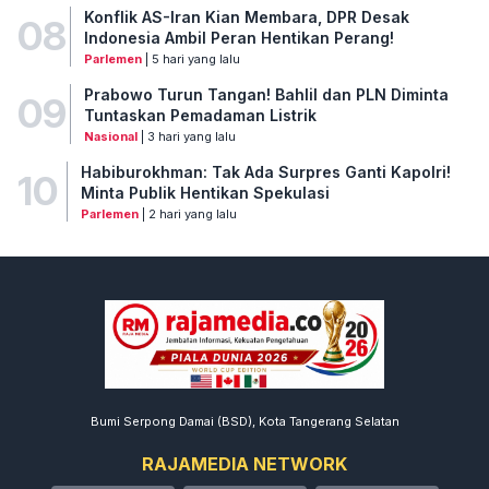
Konflik AS-Iran Kian Membara, DPR Desak
08
Indonesia Ambil Peran Hentikan Perang!
Parlemen
| 5 hari yang lalu
Prabowo Turun Tangan! Bahlil dan PLN Diminta
09
Tuntaskan Pemadaman Listrik
Nasional
| 3 hari yang lalu
Habiburokhman: Tak Ada Surpres Ganti Kapolri!
10
Minta Publik Hentikan Spekulasi
Parlemen
| 2 hari yang lalu
Bumi Serpong Damai (BSD), Kota Tangerang Selatan
RAJAMEDIA NETWORK