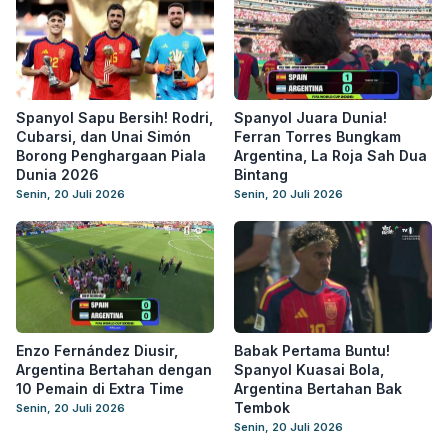
Spanyol Sapu Bersih! Rodri,
Spanyol Juara Dunia!
Cubarsi, dan Unai Simón
Ferran Torres Bungkam
Borong Penghargaan Piala
Argentina, La Roja Sah Dua
Dunia 2026
Bintang
Senin, 20 Juli 2026
Senin, 20 Juli 2026
Enzo Fernández Diusir,
Babak Pertama Buntu!
Argentina Bertahan dengan
Spanyol Kuasai Bola,
10 Pemain di Extra Time
Argentina Bertahan Bak
Tembok
Senin, 20 Juli 2026
Senin, 20 Juli 2026