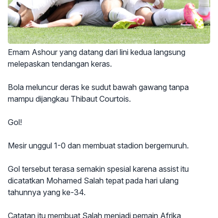
Emam Ashour yang datang dari lini kedua langsung
melepaskan tendangan keras.
Bola meluncur deras ke sudut bawah gawang tanpa
mampu dijangkau Thibaut Courtois.
Gol!
Mesir unggul 1-0 dan membuat stadion bergemuruh.
Gol tersebut terasa semakin spesial karena assist itu
dicatatkan Mohamed Salah tepat pada hari ulang
tahunnya yang ke-34.
Catatan itu membuat Salah menjadi pemain Afrika