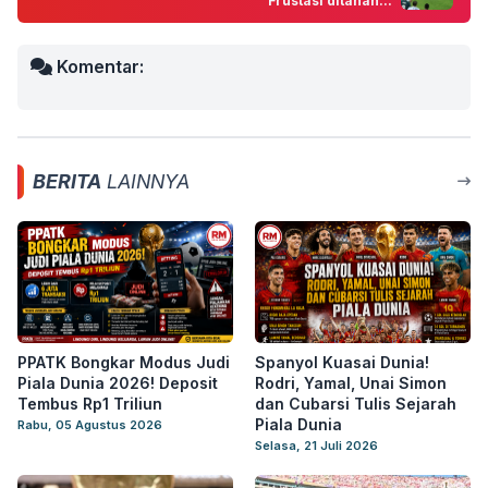
Frustasi ditahan...
Komentar:
BERITA
LAINNYA
PPATK Bongkar Modus Judi
Spanyol Kuasai Dunia!
Piala Dunia 2026! Deposit
Rodri, Yamal, Unai Simon
Tembus Rp1 Triliun
dan Cubarsi Tulis Sejarah
Piala Dunia
Rabu, 05 Agustus 2026
Selasa, 21 Juli 2026