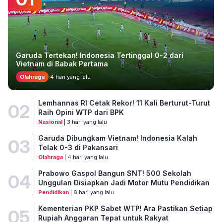
Garuda Tertekan! Indonesia Tertinggal 0-2 dari
Vietnam di Babak Pertama
Olahraga
4 hari yang lalu
Lemhannas RI Cetak Rekor! 11 Kali Berturut-Turut
02
Raih Opini WTP dari BPK
Nasional
| 3 hari yang lalu
Garuda Dibungkam Vietnam! Indonesia Kalah
03
Telak 0-3 di Pakansari
Olahraga
| 4 hari yang lalu
Prabowo Gaspol Bangun SNT! 500 Sekolah
04
Unggulan Disiapkan Jadi Motor Mutu Pendidikan
Pendidikan
| 6 hari yang lalu
Kementerian PKP Sabet WTP! Ara Pastikan Setiap
05
Rupiah Anggaran Tepat untuk Rakyat