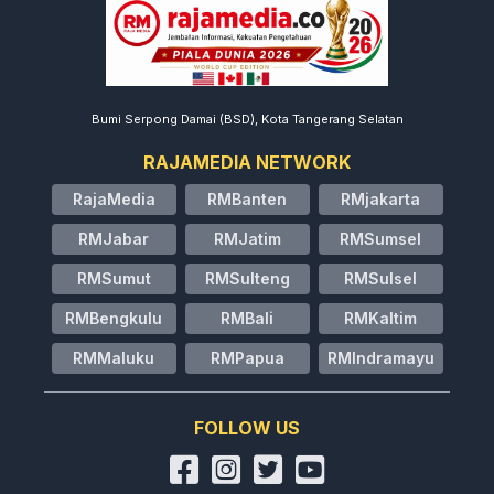
Bumi Serpong Damai (BSD), Kota Tangerang Selatan
RAJAMEDIA NETWORK
RajaMedia
RMBanten
RMjakarta
RMJabar
RMJatim
RMSumsel
RMSumut
RMSulteng
RMSulsel
RMBengkulu
RMBali
RMKaltim
RMMaluku
RMPapua
RMIndramayu
FOLLOW US