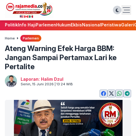
Politik
Info Haji
Parlemen
Hukum
Ekbis
Nasional
Peristiwa
Galeri
Home
Parlemen
Ateng Warning Efek Harga BBM:
Jangan Sampai Pertamax Lari ke
Pertalite
Laporan: Halim Dzul
Senin, 15 Juni 2026 | 13:24 WIB