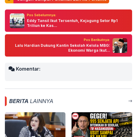
Pos Sebelumnya:
Eddy Tansil Ikut Tersentuh, Kejagung Setor Rp1
Triliun ke Kas...
Pos Berikutnya:
Lalu Hardian Dukung Kantin Sekolah Kelola MBG:
Ekonomi Warga Ikut...
Komentar:
BERITA
LAINNYA