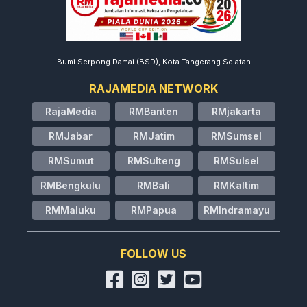
Bumi Serpong Damai (BSD), Kota Tangerang Selatan
RAJAMEDIA NETWORK
RajaMedia
RMBanten
RMjakarta
RMJabar
RMJatim
RMSumsel
RMSumut
RMSulteng
RMSulsel
RMBengkulu
RMBali
RMKaltim
RMMaluku
RMPapua
RMIndramayu
FOLLOW US