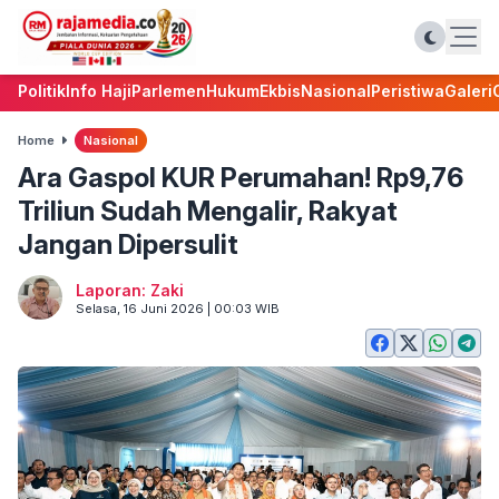
Politik
Info Haji
Parlemen
Hukum
Ekbis
Nasional
Peristiwa
Galeri
Home
Nasional
Ara Gaspol KUR Perumahan! Rp9,76
Triliun Sudah Mengalir, Rakyat
Jangan Dipersulit
Laporan: Zaki
Selasa, 16 Juni 2026 | 00:03 WIB