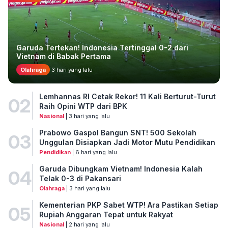
Garuda Tertekan! Indonesia Tertinggal 0-2 dari
Vietnam di Babak Pertama
Olahraga
3 hari yang lalu
Lemhannas RI Cetak Rekor! 11 Kali Berturut-Turut
02
Raih Opini WTP dari BPK
Nasional
| 3 hari yang lalu
Prabowo Gaspol Bangun SNT! 500 Sekolah
03
Unggulan Disiapkan Jadi Motor Mutu Pendidikan
Pendidikan
| 6 hari yang lalu
Garuda Dibungkam Vietnam! Indonesia Kalah
04
Telak 0-3 di Pakansari
Olahraga
| 3 hari yang lalu
Kementerian PKP Sabet WTP! Ara Pastikan Setiap
05
Rupiah Anggaran Tepat untuk Rakyat
Nasional
| 2 hari yang lalu