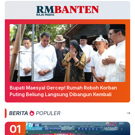
Bupati Maesyal Gercep! Rumah Roboh Korban
Puting Beliung Langsung Dibangun Kembali
BERITA
POPULER
01