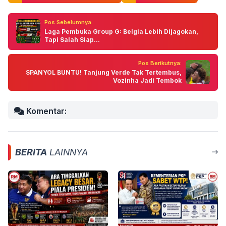
Pos Sebelumnya:
Laga Pembuka Group G: Belgia Lebih Dijagokan,
Tapi Salah Siap...
Pos Berikutnya:
SPANYOL BUNTU! Tanjung Verde Tak Tertembus,
Vozinha Jadi Tembok
Komentar:
BERITA
LAINNYA