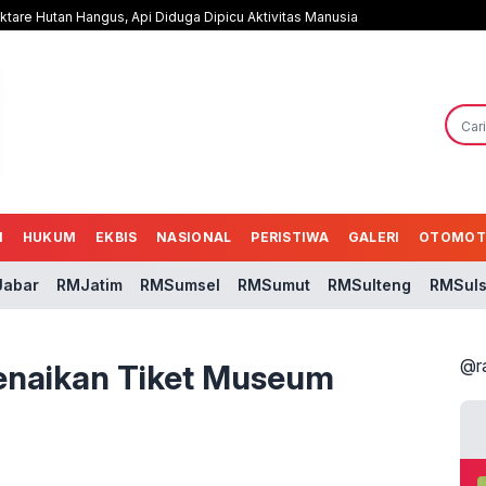
tare Hutan Hangus, Api Diduga Dipicu Aktivitas Manusia
N
HUKUM
EKBIS
NASIONAL
PERISTIWA
GALERI
OTOMOT
abar
RMJatim
RMSumsel
RMSumut
RMSulteng
RMSuls
@r
enaikan Tiket Museum