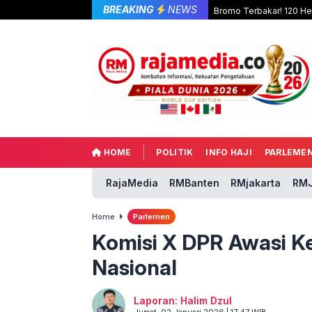
BREAKING
NEWS
Bromo Terbakar! 120 Hek
HOME
POLITIK
INFO HAJI
PARLEME
RajaMedia
RMBanten
RMjakarta
RMJ
Home
Parlemen
Komisi X DPR Awasi K
Nasional
Laporan: Halim Dzul
Jumat, 02 Januari 2026 | 17:47 WIB