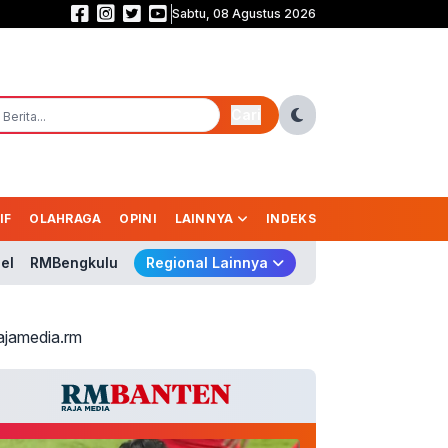
Sabtu, 08 Agustus 2026
BGN Pecat Tidak Hormat 66 Kepala SPPG, Kasus Keracunan Jadi Sorotan
Cari
IF
OLAHRAGA
OPINI
LAINNYA
INDEKS
el
RMBengkulu
Regional Lainnya
ajamedia.rm