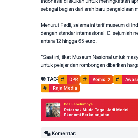
Indonesia dilakukan untuk meningkatkan apr
sebagai bagian dari arah baru pengelolaan 
Menurut Fadli, selama ini tarif museum di I
dengan standar internasional. Di sejumlah n
antara 12 hingga 65 euro.
“Saat ini, tiket Museum Nasional untuk ma
untuk pelajar dan rombongan diberikan harg
TAG:
DPR
 Komisi X
 Awasi
 Raja Media
Pos Sebelumnya:
Peternak Muda Tegal Jadi Model
Ekonomi Berkelanjutan
Komentar: