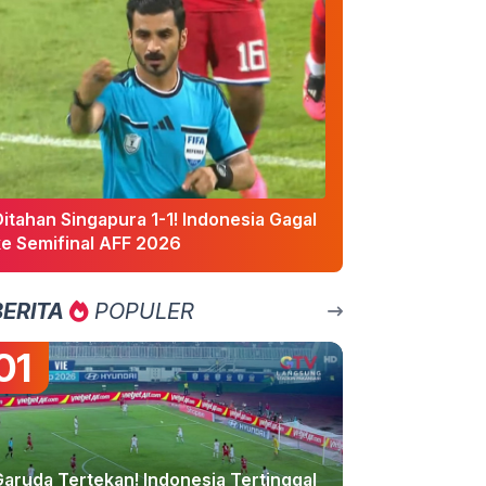
itahan Singapura 1-1! Indonesia Gagal
ke Semifinal AFF 2026
BERITA
POPULER
01
Garuda Tertekan! Indonesia Tertinggal