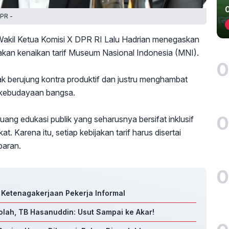
DPR -
akil Ketua Komisi X DPR RI Lalu Hadrian menegaskan
akan kenaikan tarif Museum Nasional Indonesia (MNI).
0
ak berujung kontra produktif dan justru menghambat
n kebudayaan bangsa.
0
ng edukasi publik yang seharusnya bersifat inklusif
. Karena itu, setiap kebijakan tarif harus disertai
paran.
0
S Ketenagakerjaan Pekerja Informal
olah, TB Hasanuddin: Usut Sampai ke Akar!