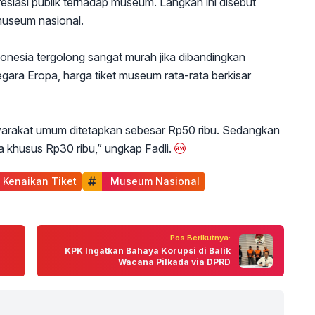
esiasi publik terhadap museum. Langkah ini disebut
museum nasional.
ndonesia tergolong sangat murah jika dibandingkan
egara Eropa, harga tiket museum rata-rata berkisar
syarakat umum ditetapkan sebesar Rp50 ribu. Sedangkan
a khusus Rp30 ribu,” ungkap Fadli.
 Kenaikan Tiket
 Museum Nasional
Pos Berikutnya:
KPK Ingatkan Bahaya Korupsi di Balik
Wacana Pilkada via DPRD