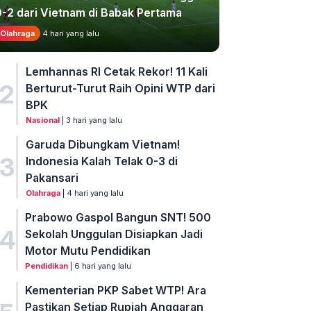
0-2 dari Vietnam di Babak Pertama
Olahraga
4 hari yang lalu
Lemhannas RI Cetak Rekor! 11 Kali
2
Berturut-Turut Raih Opini WTP dari
BPK
Nasional
| 3 hari yang lalu
Garuda Dibungkam Vietnam!
3
Indonesia Kalah Telak 0-3 di
Pakansari
Olahraga
| 4 hari yang lalu
Prabowo Gaspol Bangun SNT! 500
4
Sekolah Unggulan Disiapkan Jadi
Motor Mutu Pendidikan
Pendidikan
| 6 hari yang lalu
Kementerian PKP Sabet WTP! Ara
Pastikan Setiap Rupiah Anggaran