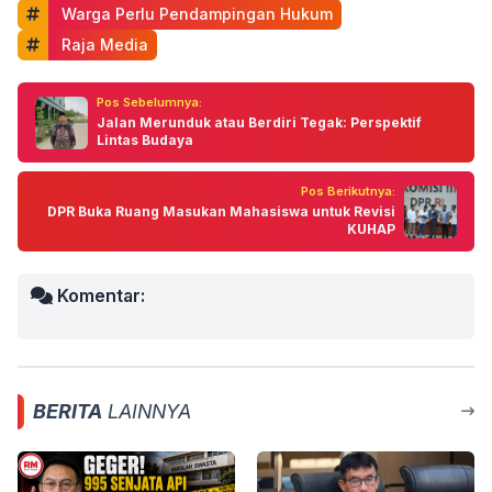
 Warga Perlu Pendampingan Hukum
 Raja Media
Pos Sebelumnya:
Jalan Merunduk atau Berdiri Tegak: Perspektif
Lintas Budaya
Pos Berikutnya:
DPR Buka Ruang Masukan Mahasiswa untuk Revisi
KUHAP
Komentar:
BERITA
LAINNYA