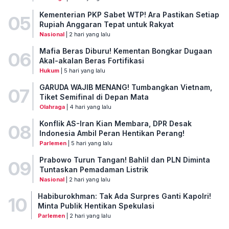
Kementerian PKP Sabet WTP! Ara Pastikan Setiap
05
Rupiah Anggaran Tepat untuk Rakyat
Nasional
| 2 hari yang lalu
Mafia Beras Diburu! Kementan Bongkar Dugaan
06
Akal-akalan Beras Fortifikasi
Hukum
| 5 hari yang lalu
GARUDA WAJIB MENANG! Tumbangkan Vietnam,
07
Tiket Semifinal di Depan Mata
Olahraga
| 4 hari yang lalu
Konflik AS-Iran Kian Membara, DPR Desak
08
Indonesia Ambil Peran Hentikan Perang!
Parlemen
| 5 hari yang lalu
Prabowo Turun Tangan! Bahlil dan PLN Diminta
09
Tuntaskan Pemadaman Listrik
Nasional
| 2 hari yang lalu
Habiburokhman: Tak Ada Surpres Ganti Kapolri!
10
Minta Publik Hentikan Spekulasi
Parlemen
| 2 hari yang lalu