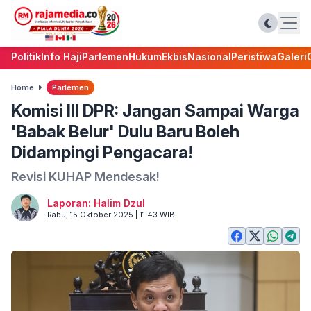
Politik
Info Haji
Parlemen
Hukum
Ekbis
Nasional
Peristiwa
Galeri
Home
Parlemen
Komisi III DPR: Jangan Sampai Warga
'Babak Belur' Dulu Baru Boleh
Didampingi Pengacara!
Revisi KUHAP Mendesak!
Laporan: Halim Dzul
Rabu, 15 Oktober 2025 | 11:43 WIB