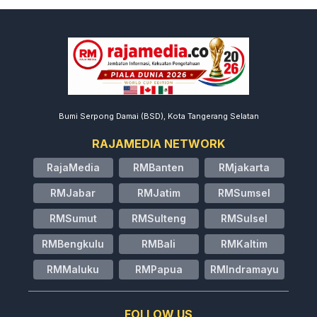
Bumi Serpong Damai (BSD), Kota Tangerang Selatan
RAJAMEDIA NETWORK
RajaMedia
RMBanten
RMjakarta
RMJabar
RMJatim
RMSumsel
RMSumut
RMSulteng
RMSulsel
RMBengkulu
RMBali
RMKaltim
RMMaluku
RMPapua
RMIndramayu
FOLLOW US