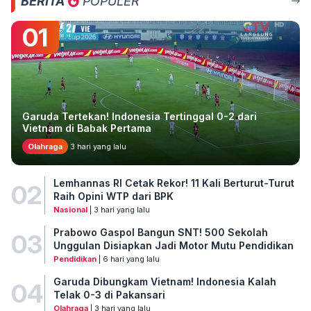
BERITA
POPULER
01
Garuda Tertekan! Indonesia Tertinggal 0-2 dari
Vietnam di Babak Pertama
Olahraga
3 hari yang lalu
Lemhannas RI Cetak Rekor! 11 Kali Berturut-Turut
02
Raih Opini WTP dari BPK
Nasional
| 3 hari yang lalu
Prabowo Gaspol Bangun SNT! 500 Sekolah
03
Unggulan Disiapkan Jadi Motor Mutu Pendidikan
Pendidikan
| 6 hari yang lalu
Garuda Dibungkam Vietnam! Indonesia Kalah
04
Telak 0-3 di Pakansari
Olahraga
| 3 hari yang lalu