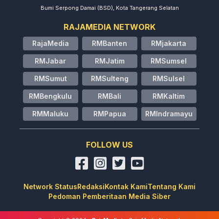
Bumi Serpong Damai (BSD), Kota Tangerang Selatan
RAJAMEDIA NETWORK
RajaMedia
RMBanten
RMjakarta
RMJabar
RMJatim
RMSumsel
RMSumut
RMSulteng
RMSulsel
RMBengkulu
RMBali
RMKaltim
RMMaluku
RMPapua
RMIndramayu
FOLLOW US
Network Status
Redaksi
Kontak Kami
Tentang Kami
Pedoman Pemberitaan Media Siber