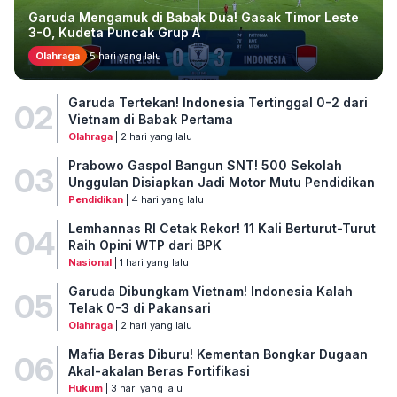
Garuda Mengamuk di Babak Dua! Gasak Timor Leste
3-0, Kudeta Puncak Grup A
Olahraga
5 hari yang lalu
Garuda Tertekan! Indonesia Tertinggal 0-2 dari
02
Vietnam di Babak Pertama
Olahraga
| 2 hari yang lalu
Prabowo Gaspol Bangun SNT! 500 Sekolah
03
Unggulan Disiapkan Jadi Motor Mutu Pendidikan
Pendidikan
| 4 hari yang lalu
Lemhannas RI Cetak Rekor! 11 Kali Berturut-Turut
04
Raih Opini WTP dari BPK
Nasional
| 1 hari yang lalu
Garuda Dibungkam Vietnam! Indonesia Kalah
05
Telak 0-3 di Pakansari
Olahraga
| 2 hari yang lalu
Mafia Beras Diburu! Kementan Bongkar Dugaan
06
Akal-akalan Beras Fortifikasi
Hukum
| 3 hari yang lalu