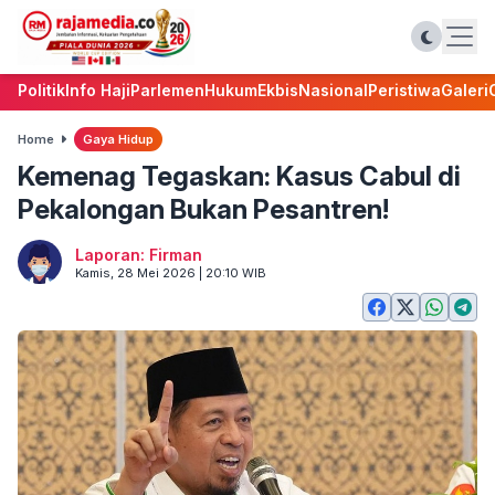
Politik
Info Haji
Parlemen
Hukum
Ekbis
Nasional
Peristiwa
Galeri
Home
Gaya Hidup
Kemenag Tegaskan: Kasus Cabul di
Pekalongan Bukan Pesantren!
Laporan: Firman
Kamis, 28 Mei 2026 | 20:10 WIB