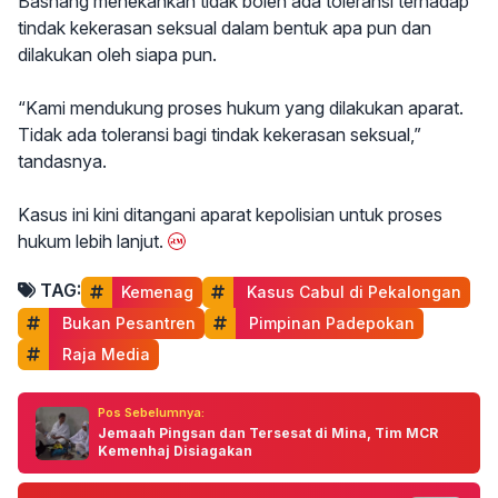
Basnang menekankan tidak boleh ada toleransi terhadap
tindak kekerasan seksual dalam bentuk apa pun dan
dilakukan oleh siapa pun.
“Kami mendukung proses hukum yang dilakukan aparat.
Tidak ada toleransi bagi tindak kekerasan seksual,”
tandasnya.
Kasus ini kini ditangani aparat kepolisian untuk proses
hukum lebih lanjut.
TAG:
Kemenag
 Kasus Cabul di Pekalongan
 Bukan Pesantren
 Pimpinan Padepokan
 Raja Media
Pos Sebelumnya:
Jemaah Pingsan dan Tersesat di Mina, Tim MCR
Kemenhaj Disiagakan