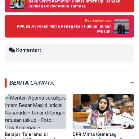
Rieke Soroti Kematian Dokter Internsip: Jangan
Jadikan Dokter Muda Tumbal...
Pos Berikutnya:
KPK ke Advokat: Mitra Penegakan Hukum, Bukan
Musuh!
Komentar:
BERITA
LAINNYA
Belajar Toleransi di
DPR Minta Kemenag