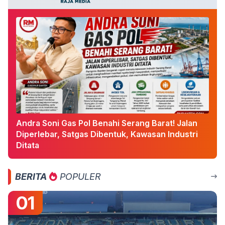
Andra Soni Gas Pol Benahi Serang Barat! Jalan
Diperlebar, Satgas Dibentuk, Kawasan Industri
Ditata
BERITA
POPULER
01