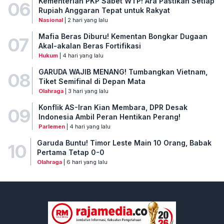
Kementerian PKP Sabet WTP! Ara Pastikan Setiap
06
Rupiah Anggaran Tepat untuk Rakyat
Nasional
| 2 hari yang lalu
Mafia Beras Diburu! Kementan Bongkar Dugaan
07
Akal-akalan Beras Fortifikasi
Hukum
| 4 hari yang lalu
GARUDA WAJIB MENANG! Tumbangkan Vietnam,
08
Tiket Semifinal di Depan Mata
Olahraga
| 3 hari yang lalu
Konflik AS-Iran Kian Membara, DPR Desak
09
Indonesia Ambil Peran Hentikan Perang!
Parlemen
| 4 hari yang lalu
Garuda Buntu! Timor Leste Main 10 Orang, Babak
10
Pertama Tetap 0-0
Olahraga
| 6 hari yang lalu