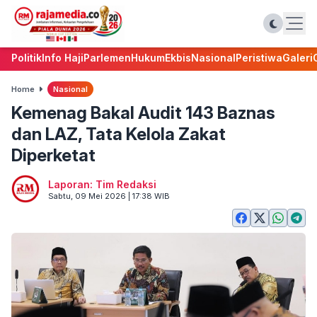
Politik
Info Haji
Parlemen
Hukum
Ekbis
Nasional
Peristiwa
Galeri
Home
Nasional
Kemenag Bakal Audit 143 Baznas
dan LAZ, Tata Kelola Zakat
Diperketat
Laporan: Tim Redaksi
Sabtu, 09 Mei 2026 | 17:38 WIB