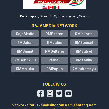
Bumi Serpong Damai (BSD), Kota Tangerang Selatan
RAJAMEDIA NETWORK
RajaMedia
RMBanten
RMjakarta
RMJabar
RMJatim
RMSumsel
RMSumut
RMSulteng
RMSulsel
RMBengkulu
RMBali
RMKaltim
RMMaluku
RMPapua
RMIndramayu
FOLLOW US
Network Status
Redaksi
Kontak Kami
Tentang Kami