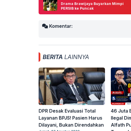
Drama Brawijaya Buyarkan Mimpi
PERSIB ke Puncak
Komentar:
BERITA
LAINNYA
DPR Desak Evaluasi Total
46 Juta 
Layanan BPJS! Pasien Harus
Ilegal D
Dilayani, Bukan Direndahkan
Alfath Pu