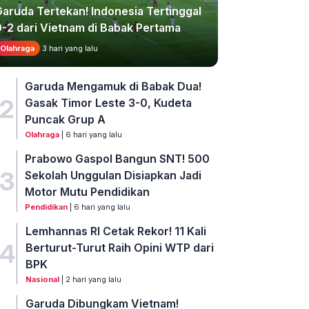
Garuda Tertekan! Indonesia Tertinggal
0-2 dari Vietnam di Babak Pertama
Olahraga
3 hari yang lalu
Garuda Mengamuk di Babak Dua!
2
Gasak Timor Leste 3-0, Kudeta
Puncak Grup A
Olahraga
| 6 hari yang lalu
Prabowo Gaspol Bangun SNT! 500
3
Sekolah Unggulan Disiapkan Jadi
Motor Mutu Pendidikan
Pendidikan
| 6 hari yang lalu
Lemhannas RI Cetak Rekor! 11 Kali
4
Berturut-Turut Raih Opini WTP dari
BPK
Nasional
| 2 hari yang lalu
Garuda Dibungkam Vietnam!