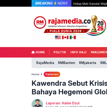
BREAKING
NEWS
Hidup Mati Garuda! Waji
HOME
POLITIK
INFO HAJI
PARLEME
RajaMedia
RMBanten
RMjakarta
RMJ
Home
Parlemen
Kawendra Sebut Krisis
Bahaya Hegemoni Glo
Laporan: Halim Dzul
Senin, 05 Januari 2026 | 20:24 WIB