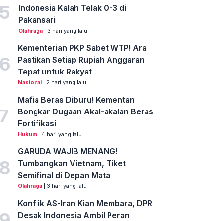
5
Indonesia Kalah Telak 0-3 di
Pakansari
Olahraga
| 3 hari yang lalu
Kementerian PKP Sabet WTP! Ara
6
Pastikan Setiap Rupiah Anggaran
Tepat untuk Rakyat
Nasional
| 2 hari yang lalu
Mafia Beras Diburu! Kementan
7
Bongkar Dugaan Akal-akalan Beras
Fortifikasi
Hukum
| 4 hari yang lalu
GARUDA WAJIB MENANG!
8
Tumbangkan Vietnam, Tiket
Semifinal di Depan Mata
Olahraga
| 3 hari yang lalu
Konflik AS-Iran Kian Membara, DPR
9
Desak Indonesia Ambil Peran