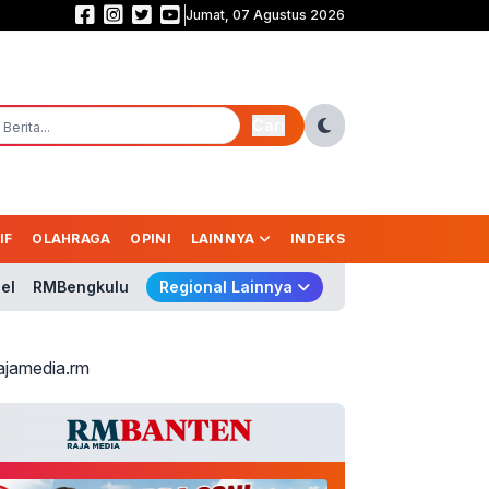
Jumat, 07 Agustus 2026
Prabowo-Gibran Masih Digdaya! Survei LSI Catat Kepercayaan Publik 78,7
Cari
IF
OLAHRAGA
OPINI
LAINNYA
INDEKS
el
RMBengkulu
Regional Lainnya
ajamedia.rm