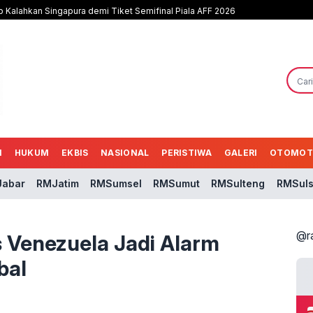
b Kalahkan Singapura demi Tiket Semifinal Piala AFF 2026
N
HUKUM
EKBIS
NASIONAL
PERISTIWA
GALERI
OTOMOT
abar
RMJatim
RMSumsel
RMSumut
RMSulteng
RMSuls
@r
 Venezuela Jadi Alarm
bal