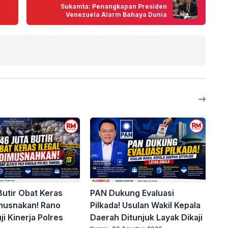
Sukamta: Penangkapan Presiden
Venezuela Alarm Bahaya Dunia
Butir Obat Keras
PAN Dukung Evaluasi
imusnakan! Rano
Pilkada! Usulan Wakil Kepala
ji Kinerja Polres
Daerah Ditunjuk Layak Dikaji