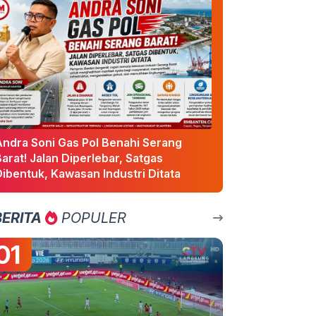
Andra Soni Gas Pol Benahi Serang
arat! Jalan Diperlebar, Satgas
ibentuk, Kawasan Industri Ditata
BERITA
POPULER
01