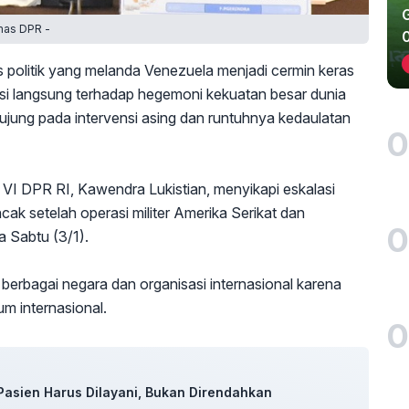
mas DPR -
s politik yang melanda Venezuela menjadi cermin keras
si langsung terhadap hegemoni kekuatan besar dunia
erujung pada intervensi asing dan runtuhnya kedaulatan
0
VI DPR RI, Kawendra Lukistian, menyikapi eskalasi
ak setelah operasi militer Amerika Serikat dan
0
 Sabtu (3/1).
berbagai negara dan organisasi internasional karena
um internasional.
0
Pasien Harus Dilayani, Bukan Direndahkan