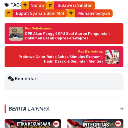
TAG:
Sidrap
 Sulawesi Selatan
 Bupati Syaharuddin Alrif
 Muhammadiyah
Pos Sebelumnya:
DPR Akan Panggil KPU Soal Aturan Penguncian
Dokumen Ijazah Capres-Cawapres
Pos Berikutnya:
Prabowo Gelar Ratas Bahas Stimulus Ekonomi,
Hadir Dasco & Sejumlah Menteri
Komentar:
BERITA
LAINNYA