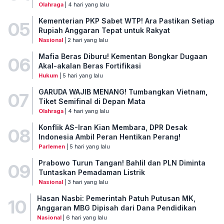
Olahraga
| 4 hari yang lalu
Kementerian PKP Sabet WTP! Ara Pastikan Setiap
05
Rupiah Anggaran Tepat untuk Rakyat
Nasional
| 2 hari yang lalu
Mafia Beras Diburu! Kementan Bongkar Dugaan
06
Akal-akalan Beras Fortifikasi
Hukum
| 5 hari yang lalu
GARUDA WAJIB MENANG! Tumbangkan Vietnam,
07
Tiket Semifinal di Depan Mata
Olahraga
| 4 hari yang lalu
Konflik AS-Iran Kian Membara, DPR Desak
08
Indonesia Ambil Peran Hentikan Perang!
Parlemen
| 5 hari yang lalu
Prabowo Turun Tangan! Bahlil dan PLN Diminta
09
Tuntaskan Pemadaman Listrik
Nasional
| 3 hari yang lalu
Hasan Nasbi: Pemerintah Patuh Putusan MK,
10
Anggaran MBG Dipisah dari Dana Pendidikan
Nasional
| 6 hari yang lalu