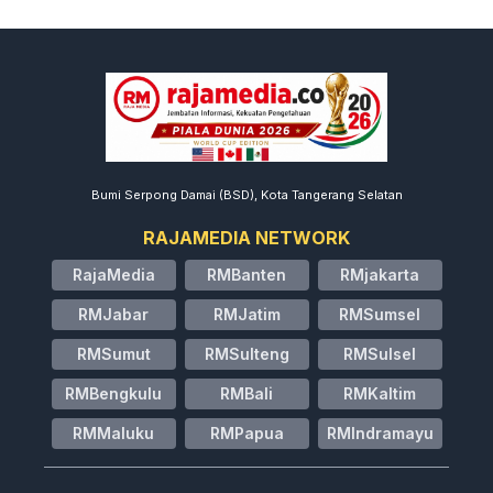
Bumi Serpong Damai (BSD), Kota Tangerang Selatan
RAJAMEDIA NETWORK
RajaMedia
RMBanten
RMjakarta
RMJabar
RMJatim
RMSumsel
RMSumut
RMSulteng
RMSulsel
RMBengkulu
RMBali
RMKaltim
RMMaluku
RMPapua
RMIndramayu