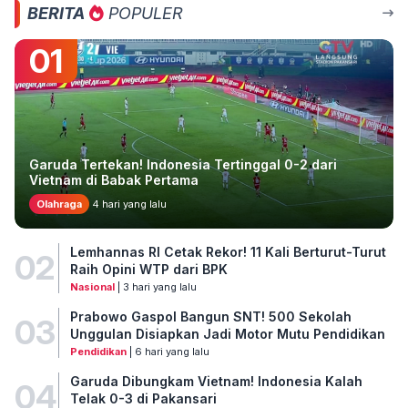
BERITA
POPULER
01
Garuda Tertekan! Indonesia Tertinggal 0-2 dari
Vietnam di Babak Pertama
Olahraga
4 hari yang lalu
Lemhannas RI Cetak Rekor! 11 Kali Berturut-Turut
02
Raih Opini WTP dari BPK
Nasional
| 3 hari yang lalu
Prabowo Gaspol Bangun SNT! 500 Sekolah
03
Unggulan Disiapkan Jadi Motor Mutu Pendidikan
Pendidikan
| 6 hari yang lalu
Garuda Dibungkam Vietnam! Indonesia Kalah
04
Telak 0-3 di Pakansari