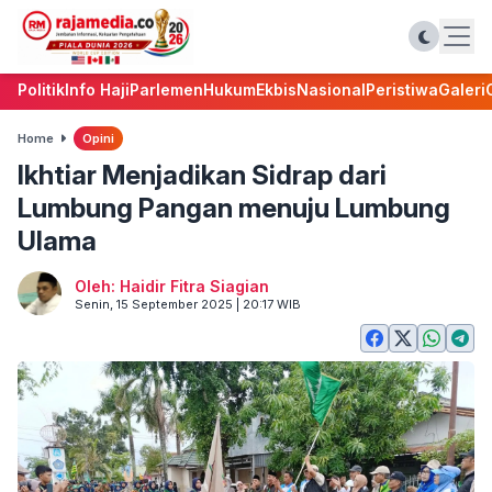
Politik
Info Haji
Parlemen
Hukum
Ekbis
Nasional
Peristiwa
Galeri
Home
Opini
Ikhtiar Menjadikan Sidrap dari
Lumbung Pangan menuju Lumbung
Ulama
Oleh: Haidir Fitra Siagian
Senin, 15 September 2025 | 20:17 WIB