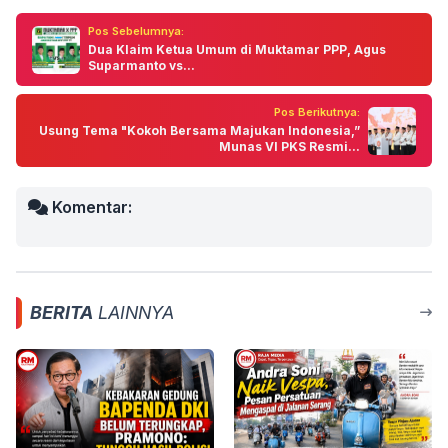
Pos Sebelumnya:
Dua Klaim Ketua Umum di Muktamar PPP, Agus
Suparmanto vs...
Pos Berikutnya:
Usung Tema "Kokoh Bersama Majukan Indonesia,”
Munas VI PKS Resmi...
Komentar:
BERITA
LAINNYA