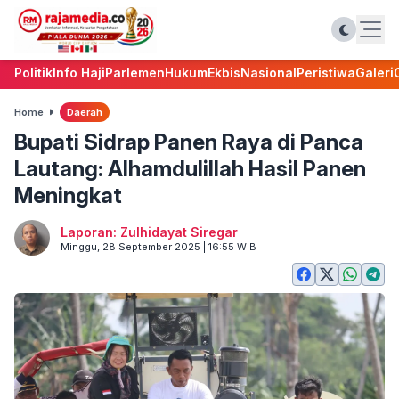
Politik
Info Haji
Parlemen
Hukum
Ekbis
Nasional
Peristiwa
Galeri
Home
Daerah
Bupati Sidrap Panen Raya di Panca
Lautang: Alhamdulillah Hasil Panen
Meningkat
Laporan: Zulhidayat Siregar
Minggu, 28 September 2025 | 16:55 WIB