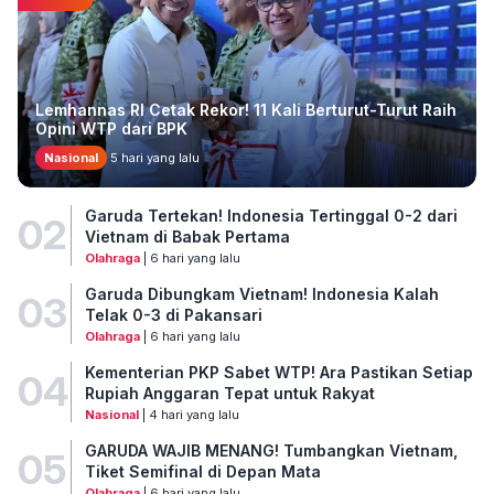
Lemhannas RI Cetak Rekor! 11 Kali Berturut-Turut Raih
Opini WTP dari BPK
Nasional
5 hari yang lalu
Garuda Tertekan! Indonesia Tertinggal 0-2 dari
02
Vietnam di Babak Pertama
Olahraga
| 6 hari yang lalu
Garuda Dibungkam Vietnam! Indonesia Kalah
03
Telak 0-3 di Pakansari
Olahraga
| 6 hari yang lalu
Kementerian PKP Sabet WTP! Ara Pastikan Setiap
04
Rupiah Anggaran Tepat untuk Rakyat
Nasional
| 4 hari yang lalu
GARUDA WAJIB MENANG! Tumbangkan Vietnam,
05
Tiket Semifinal di Depan Mata
Olahraga
| 6 hari yang lalu