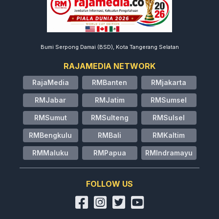
Bumi Serpong Damai (BSD), Kota Tangerang Selatan
RAJAMEDIA NETWORK
RajaMedia
RMBanten
RMjakarta
RMJabar
RMJatim
RMSumsel
RMSumut
RMSulteng
RMSulsel
RMBengkulu
RMBali
RMKaltim
RMMaluku
RMPapua
RMIndramayu
FOLLOW US