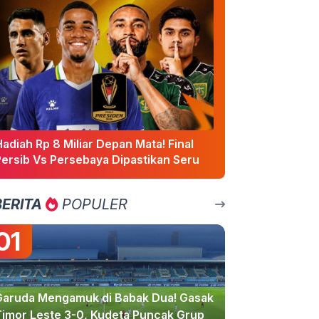
adiah Rp 8 Miliar Depan Mata! Final
Persib Vs Persebaya Dipastikan Seru
BERITA
POPULER
01
Garuda Mengamuk di Babak Dua! Gasak
Timor Leste 3-0, Kudeta Puncak Grup