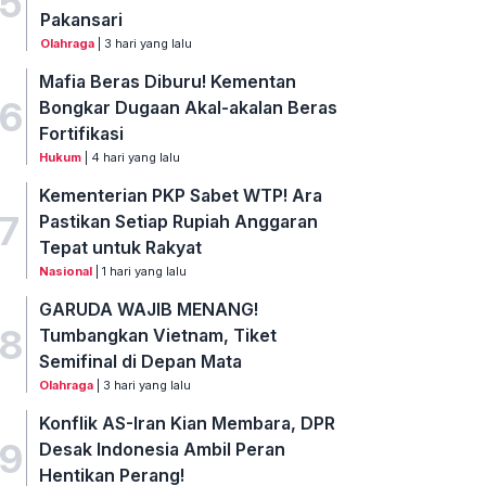
5
Pakansari
Olahraga
| 3 hari yang lalu
Mafia Beras Diburu! Kementan
6
Bongkar Dugaan Akal-akalan Beras
Fortifikasi
Hukum
| 4 hari yang lalu
Kementerian PKP Sabet WTP! Ara
7
Pastikan Setiap Rupiah Anggaran
Tepat untuk Rakyat
Nasional
| 1 hari yang lalu
GARUDA WAJIB MENANG!
8
Tumbangkan Vietnam, Tiket
Semifinal di Depan Mata
Olahraga
| 3 hari yang lalu
Konflik AS-Iran Kian Membara, DPR
9
Desak Indonesia Ambil Peran
Hentikan Perang!