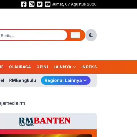
Jumat, 07 Agustus 2026
Saling Balas Gol! Persib vs Persebaya Masih Sama Kuat 1-1 di Babak Pert
Cari
IF
OLAHRAGA
OPINI
LAINNYA
INDEKS
el
RMBengkulu
Regional Lainnya
ajamedia.rm