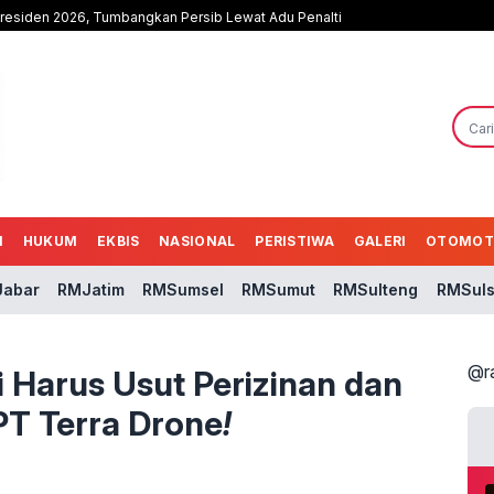
Presiden 2026, Tumbangkan Persib Lewat Adu Penalti
N
HUKUM
EKBIS
NASIONAL
PERISTIWA
GALERI
OTOMOT
abar
RMJatim
RMSumsel
RMSumut
RMSulteng
RMSuls
@r
i Harus Usut Perizinan dan
T Terra Drone
!