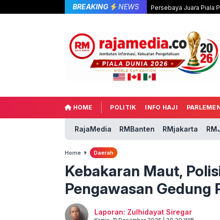
BREAKING
NEWS
Persebaya Juara Piala 
HOME
POLITIK
INFO HAJI
PARLEME
RajaMedia
RMBanten
RMjakarta
RMJ
Home
Daerah
Kebakaran Maut, Polis
Pengawasan Gedung P
Laporan: Zulhidayat Siregar
Kamis, 11 Desember 2025 | 20:20 WIB