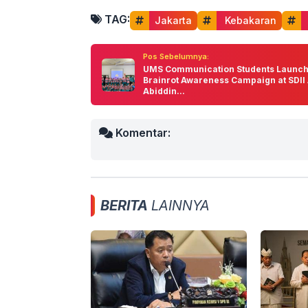
TAG:
Jakarta
 Kebakaran
Pos Sebelumnya:
UMS Communication Students Launc
Brainrot Awareness Campaign at SDII 
Abiddin...
Komentar:
BERITA
LAINNYA