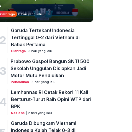
A
Olahraga
6 hari yang lalu
Garuda Tertekan! Indonesia
2
Tertinggal 0-2 dari Vietnam di
Babak Pertama
Olahraga
| 3 hari yang lalu
Prabowo Gaspol Bangun SNT! 500
3
Sekolah Unggulan Disiapkan Jadi
Motor Mutu Pendidikan
Pendidikan
| 5 hari yang lalu
Lemhannas RI Cetak Rekor! 11 Kali
4
Berturut-Turut Raih Opini WTP dari
BPK
Nasional
| 2 hari yang lalu
Garuda Dibungkam Vietnam!
Indonesia Kalah Telak 0-3 di