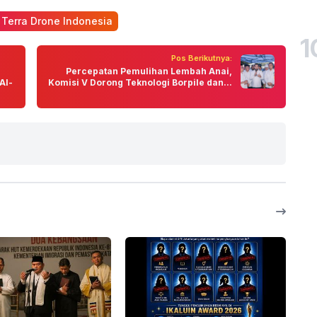
 Terra Drone Indonesia
1
Pos Berikutnya:
h
Percepatan Pemulihan Lembah Anai,
Al-
Komisi V Dorong Teknologi Borpile dan...