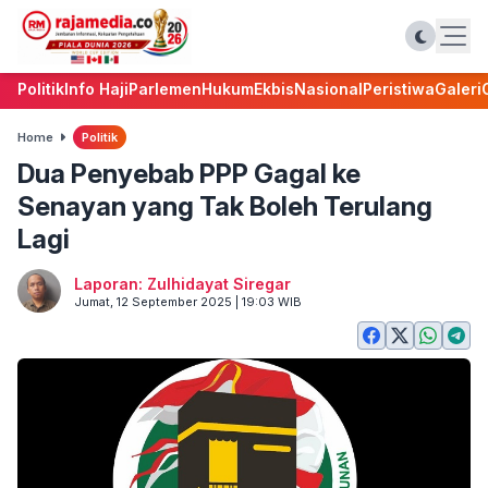
Politik
Info Haji
Parlemen
Hukum
Ekbis
Nasional
Peristiwa
Galeri
Home
Politik
Dua Penyebab PPP Gagal ke
Senayan yang Tak Boleh Terulang
Lagi
Laporan: Zulhidayat Siregar
Jumat, 12 September 2025 | 19:03 WIB