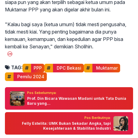
siapa pun yang akan terpilih sebagai ketua umum pada
Muktamar PPP yang akan digelar akhir bulan ini.
"Kalau bagi saya (ketua umum) tidak mesti pengusaha,
tidak mesti kiai. Yang penting bagaimana dia punya
kemauan, kemampuan, dan kepedulian agar PPP bisa
kembali ke Senayan," demikian Sholihin.
TAG:
PPP
 DPC Bekasi
 Muktamar
 Pemilu 2024
Pos Sebelumnya:
Prof. Din Bicara Wawasan Madani untuk Tata Dunia
Baru yang...
Pos Berikutnya:
Felly Estelita: UMK Bukan Sekadar Angka, tapi
Kesejahteraan & Stabilitas Industri