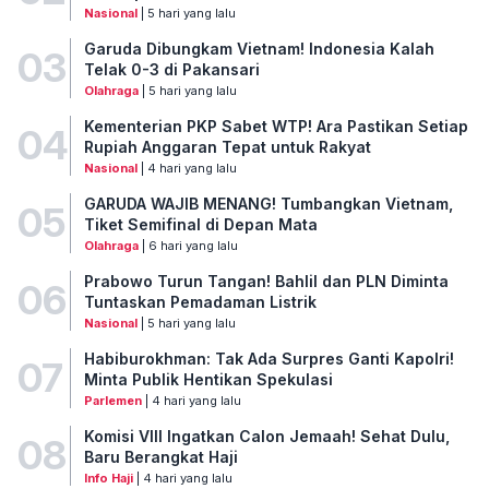
Nasional
| 5 hari yang lalu
Garuda Dibungkam Vietnam! Indonesia Kalah
03
Telak 0-3 di Pakansari
Olahraga
| 5 hari yang lalu
Kementerian PKP Sabet WTP! Ara Pastikan Setiap
04
Rupiah Anggaran Tepat untuk Rakyat
Nasional
| 4 hari yang lalu
GARUDA WAJIB MENANG! Tumbangkan Vietnam,
05
Tiket Semifinal di Depan Mata
Olahraga
| 6 hari yang lalu
Prabowo Turun Tangan! Bahlil dan PLN Diminta
06
Tuntaskan Pemadaman Listrik
Nasional
| 5 hari yang lalu
Habiburokhman: Tak Ada Surpres Ganti Kapolri!
07
Minta Publik Hentikan Spekulasi
Parlemen
| 4 hari yang lalu
Komisi VIII Ingatkan Calon Jemaah! Sehat Dulu,
08
Baru Berangkat Haji
Info Haji
| 4 hari yang lalu