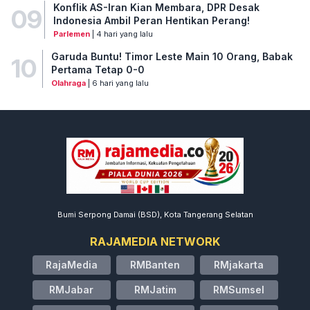
Konflik AS-Iran Kian Membara, DPR Desak
09
Indonesia Ambil Peran Hentikan Perang!
Parlemen
| 4 hari yang lalu
Garuda Buntu! Timor Leste Main 10 Orang, Babak
10
Pertama Tetap 0-0
Olahraga
| 6 hari yang lalu
Bumi Serpong Damai (BSD), Kota Tangerang Selatan
RAJAMEDIA NETWORK
RajaMedia
RMBanten
RMjakarta
RMJabar
RMJatim
RMSumsel