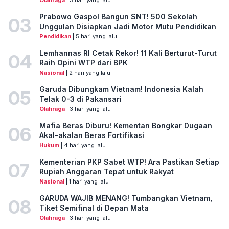
Prabowo Gaspol Bangun SNT! 500 Sekolah
03
Unggulan Disiapkan Jadi Motor Mutu Pendidikan
Pendidikan
| 5 hari yang lalu
Lemhannas RI Cetak Rekor! 11 Kali Berturut-Turut
04
Raih Opini WTP dari BPK
Nasional
| 2 hari yang lalu
Garuda Dibungkam Vietnam! Indonesia Kalah
05
Telak 0-3 di Pakansari
Olahraga
| 3 hari yang lalu
Mafia Beras Diburu! Kementan Bongkar Dugaan
06
Akal-akalan Beras Fortifikasi
Hukum
| 4 hari yang lalu
Kementerian PKP Sabet WTP! Ara Pastikan Setiap
07
Rupiah Anggaran Tepat untuk Rakyat
Nasional
| 1 hari yang lalu
GARUDA WAJIB MENANG! Tumbangkan Vietnam,
08
Tiket Semifinal di Depan Mata
Olahraga
| 3 hari yang lalu