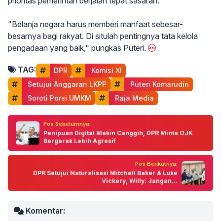
prioritas pemerintah berjalan tepat sasaran.
"Belanja negara harus memberi manfaat sebesar-
besarnya bagi rakyat. Di situlah pentingnya tata kelola
pengadaan yang baik," pungkas Puteri.
TAG:
DPR
 Komisi XI
 Setujui Anggaran LKPP
 Puteri Komarudin
 Soroti Porsi UMKM
 Raja Media
Pos Sebelumnya:
Penipuan Digital Makin Canggih, DPR Minta OJK
Bergerak Lebih Agresif
Pos Berikutnya:
DPR Setujui Naturalisasi Mitchell Baker & Luke
Vickery, Willy: Jangan...
Komentar: