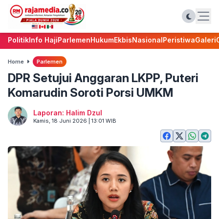
Politik
Info Haji
Parlemen
Hukum
Ekbis
Nasional
Peristiwa
Galeri
Home
Parlemen
DPR Setujui Anggaran LKPP, Puteri
Komarudin Soroti Porsi UMKM
Laporan: Halim Dzul
Kamis, 18 Juni 2026 | 13:01 WIB