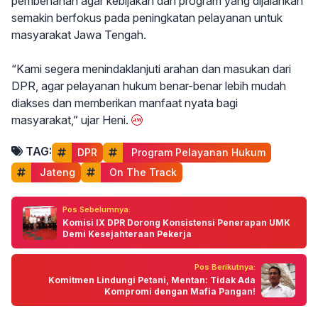
pembenahan agar kebijakan dan program yang dijalankan
semakin berfokus pada peningkatan pelayanan untuk
masyarakat Jawa Tengah.
“Kami segera menindaklanjuti arahan dan masukan dari
DPR, agar pelayanan hukum benar-benar lebih mudah
diakses dan memberikan manfaat nyata bagi
masyarakat,” ujar Heni.
TAG:
DPR
 Program Pelayanan Hukum
 Jateng
 On The Track
Pos Sebelumnya:
Komisi IX DPR Dorong Konsistensi Penerapan UMK
Demi Kesejahteraan Pekerja
Pos Berikutnya:
Komitmen Lindungi Petani, Mentan: Tidak Ada
Kompromi dengan Mafia Pangan!