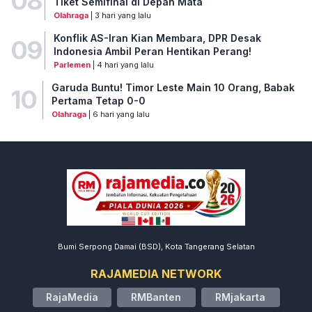
08
Tiket Semifinal di Depan Mata
Olahraga
| 3 hari yang lalu
Konflik AS-Iran Kian Membara, DPR Desak
09
Indonesia Ambil Peran Hentikan Perang!
Parlemen
| 4 hari yang lalu
Garuda Buntu! Timor Leste Main 10 Orang, Babak
10
Pertama Tetap 0-0
Olahraga
| 6 hari yang lalu
Bumi Serpong Damai (BSD), Kota Tangerang Selatan
RAJAMEDIA NETWORK
RajaMedia
RMBanten
RMjakarta