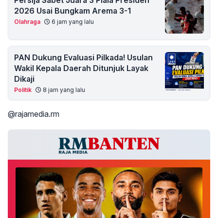
Persija Sabet Juara 3 Piala Presiden
2026 Usai Bungkam Arema 3-1
Olahraga
6 jam yang lalu
PAN Dukung Evaluasi Pilkada! Usulan
Wakil Kepala Daerah Ditunjuk Layak
Dikaji
Politik
8 jam yang lalu
@rajamedia.rm