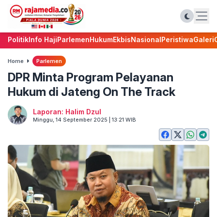
Politik
Info Haji
Parlemen
Hukum
Ekbis
Nasional
Peristiwa
Galeri
Home
Parlemen
DPR Minta Program Pelayanan
Hukum di Jateng On The Track
Laporan: Halim Dzul
Minggu, 14 September 2025 | 13:21 WIB