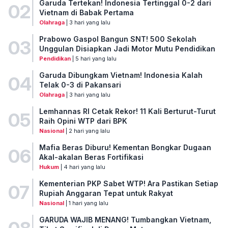
Garuda Tertekan! Indonesia Tertinggal 0-2 dari
02
Vietnam di Babak Pertama
Olahraga
| 3 hari yang lalu
Prabowo Gaspol Bangun SNT! 500 Sekolah
03
Unggulan Disiapkan Jadi Motor Mutu Pendidikan
Pendidikan
| 5 hari yang lalu
Garuda Dibungkam Vietnam! Indonesia Kalah
04
Telak 0-3 di Pakansari
Olahraga
| 3 hari yang lalu
Lemhannas RI Cetak Rekor! 11 Kali Berturut-Turut
05
Raih Opini WTP dari BPK
Nasional
| 2 hari yang lalu
Mafia Beras Diburu! Kementan Bongkar Dugaan
06
Akal-akalan Beras Fortifikasi
Hukum
| 4 hari yang lalu
Kementerian PKP Sabet WTP! Ara Pastikan Setiap
07
Rupiah Anggaran Tepat untuk Rakyat
Nasional
| 1 hari yang lalu
GARUDA WAJIB MENANG! Tumbangkan Vietnam,