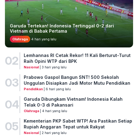
Garuda Tertekan! Indonesia Tertinggal 0-2 dari
Vietnam di Babak Pertama
Olahraga
4 hari yang lalu
Lemhannas RI Cetak Rekor! 11 Kali Berturut-Turut
02
Raih Opini WTP dari BPK
Nasional
| 3 hari yang lalu
Prabowo Gaspol Bangun SNT! 500 Sekolah
03
Unggulan Disiapkan Jadi Motor Mutu Pendidikan
Pendidikan
| 6 hari yang lalu
Garuda Dibungkam Vietnam! Indonesia Kalah
04
Telak 0-3 di Pakansari
Olahraga
| 4 hari yang lalu
Kementerian PKP Sabet WTP! Ara Pastikan Setiap
05
Rupiah Anggaran Tepat untuk Rakyat
Nasional
| 2 hari yang lalu