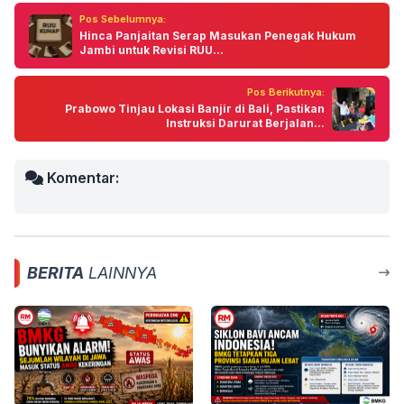
Pos Sebelumnya:
Hinca Panjaitan Serap Masukan Penegak Hukum
Jambi untuk Revisi RUU...
Pos Berikutnya:
Prabowo Tinjau Lokasi Banjir di Bali, Pastikan
Instruksi Darurat Berjalan...
Komentar:
BERITA
LAINNYA