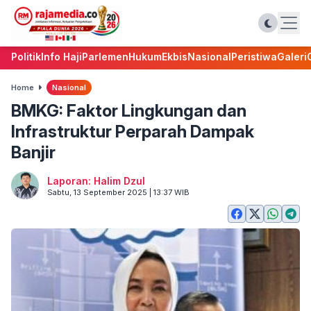
Politik
Info Haji
Parlemen
Hukum
Ekbis
Nasional
Peristiwa
Galeri
Home
Nasional
BMKG: Faktor Lingkungan dan
Infrastruktur Perparah Dampak
Banjir
Laporan: Halim Dzul
Sabtu, 13 September 2025 | 13:37 WIB