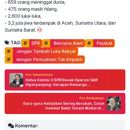
- 659 orang meninggal dunia,
- 475 orang masih hilang,
- 2.600 luka-luka,
- 3,2 juta jiwa terdampak di Aceh, Sumatra Utara, dan
Sumatra Barat.
TAG:
DPR
 Bencana Alam
 Pejabat
 Jangan Tambah Luka Rakyat
 dengan Pernyataan Tak Empatik
Pos Sebelumnya:
Ketua Komisi V DPR Desak Operasi SAR
Diperpanjang: Harapan Keluarga...
Pos Berikutnya:
Gara-gara Kebijakan Sering Berubah, Calon
Investor Batal Tanam Modal di...
Komentar: