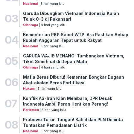
Nasional
| 3 hari yang lalu
Garuda Dibungkam Vietnam! Indonesia Kalah
03
Telak 0-3 di Pakansari
Olahraga
| 4 hari yang lalu
Kementerian PKP Sabet WTP! Ara Pastikan Setiap
04
Rupiah Anggaran Tepat untuk Rakyat
Nasional
| 3 hari yang lalu
GARUDA WAJIB MENANG! Tumbangkan Vietnam,
05
Tiket Semifinal di Depan Mata
Olahraga
| 4 hari yang lalu
Mafia Beras Diburu! Kementan Bongkar Dugaan
06
Akal-akalan Beras Fortifikasi
Hukum
| 5 hari yang lalu
Konflik AS-Iran Kian Membara, DPR Desak
07
Indonesia Ambil Peran Hentikan Perang!
Parlemen
| 5 hari yang lalu
Prabowo Turun Tangan! Bahlil dan PLN Diminta
08
Tuntaskan Pemadaman Listrik
Nasional
| 3 hari yang lalu