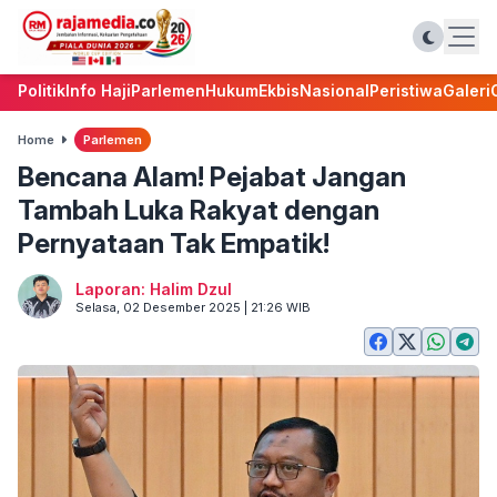
Politik
Info Haji
Parlemen
Hukum
Ekbis
Nasional
Peristiwa
Galeri
Home
Parlemen
Bencana Alam! Pejabat Jangan
Tambah Luka Rakyat dengan
Pernyataan Tak Empatik!
Laporan: Halim Dzul
Selasa, 02 Desember 2025 | 21:26 WIB