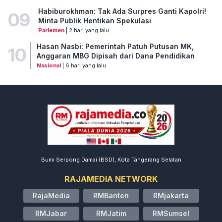
Habiburokhman: Tak Ada Surpres Ganti Kapolri!
09
Minta Publik Hentikan Spekulasi
Parlemen
| 2 hari yang lalu
Hasan Nasbi: Pemerintah Patuh Putusan MK,
10
Anggaran MBG Dipisah dari Dana Pendidikan
Nasional
| 6 hari yang lalu
Bumi Serpong Damai (BSD), Kota Tangerang Selatan
RAJAMEDIA NETWORK
RajaMedia
RMBanten
RMjakarta
RMJabar
RMJatim
RMSumsel