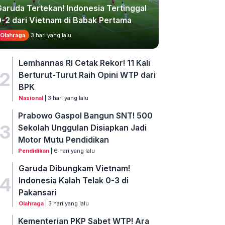
Garuda Tertekan! Indonesia Tertinggal
0-2 dari Vietnam di Babak Pertama
Olahraga
3 hari yang lalu
Lemhannas RI Cetak Rekor! 11 Kali
2
Berturut-Turut Raih Opini WTP dari
BPK
Nasional
| 3 hari yang lalu
Prabowo Gaspol Bangun SNT! 500
3
Sekolah Unggulan Disiapkan Jadi
Motor Mutu Pendidikan
Pendidikan
| 6 hari yang lalu
Garuda Dibungkam Vietnam!
4
Indonesia Kalah Telak 0-3 di
Pakansari
Olahraga
| 3 hari yang lalu
Kementerian PKP Sabet WTP! Ara