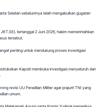
rta Selatan sebelumnya telah mengabulkan gugatan
KT.SEL tertanggal 2 Juni 2026, hakim memerintahkan
sus tersebut.
 sangat penting untuk mendukung proses investigasi
truksikan Kapolri membuka investigasi menyeluruh dan
.
g revisi UU Peradilan Militer agar prajurit TNI yang
adilan umum.
ta Mahkamah Agung serta Komisi Yudisial memeriksa