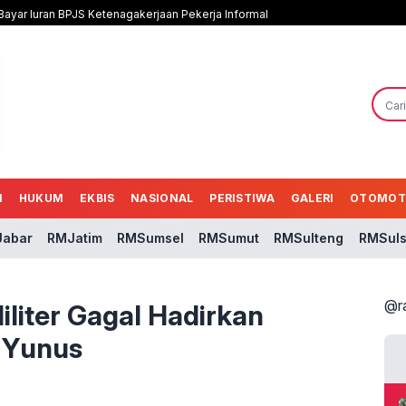
 Bayar Iuran BPJS Ketenagakerjaan Pekerja Informal
N
HUKUM
EKBIS
NASIONAL
PERISTIWA
GALERI
OTOMOT
abar
RMJatim
RMSumsel
RMSumut
RMSulteng
RMSuls
@r
iliter Gagal Hadirkan
e Yunus