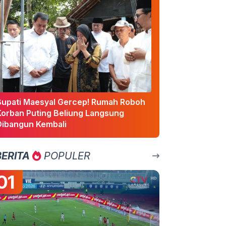
Bupati Maesyal Gercep! Rumah Roboh
Korban Puting Beliung Langsung
Dibangun Kembali
BERITA
POPULER
01