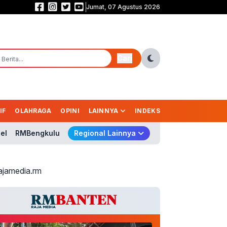
Jumat, 07 Agustus 2026
Ara Tinggalkan Legacy Besar Piala Presiden! Simbol Sportivitas, Transpar
Cari
IF
OLAHRAGA
OPINI
LAINNYA
INDEKS
el
RMBengkulu
Regional Lainnya
ajamedia.rm