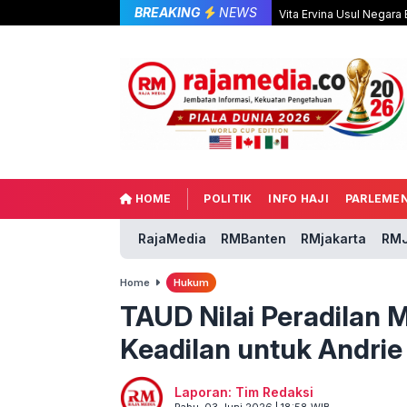
BREAKING
NEWS
Vita Ervina Usul Negara
HOME
POLITIK
INFO HAJI
PARLEME
RajaMedia
RMBanten
RMjakarta
RMJ
Home
Hukum
TAUD Nilai Peradilan M
Keadilan untuk Andri
Laporan: Tim Redaksi
Rabu, 03 Juni 2026 | 18:58 WIB