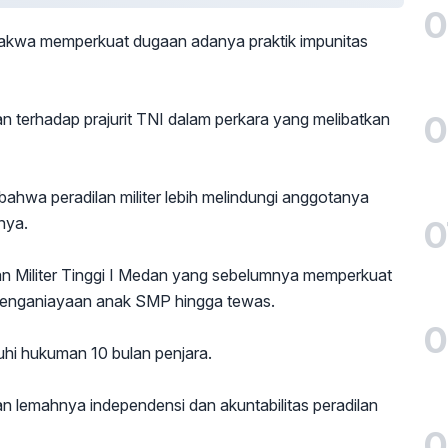
0
dakwa memperkuat dugaan adanya praktik impunitas
0
an terhadap prajurit TNI dalam perkara yang melibatkan
ahwa peradilan militer lebih melindungi anggotanya
0
nya.
 Militer Tinggi I Medan yang sebelumnya memperkuat
 penganiayaan anak SMP hingga tewas.
0
uhi hukuman 10 bulan penjara.
n lemahnya independensi dan akuntabilitas peradilan
0