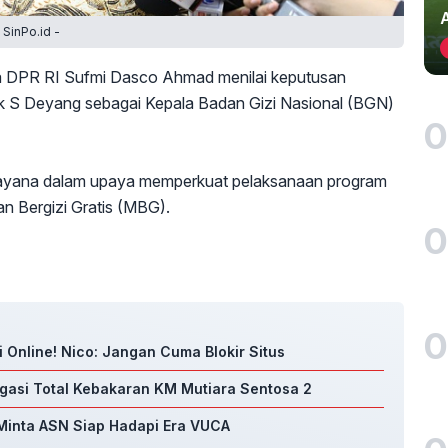
SinPo.id -
a DPR RI Sufmi Dasco Ahmad menilai keputusan
 S Deyang sebagai Kepala Badan Gizi Nasional (BGN)
0
ayana dalam upaya memperkuat pelaksanaan program
n Bergizi Gratis (MBG).
0
0
i Online! Nico: Jangan Cuma Blokir Situs
gasi Total Kebakaran KM Mutiara Sentosa 2
i Minta ASN Siap Hadapi Era VUCA