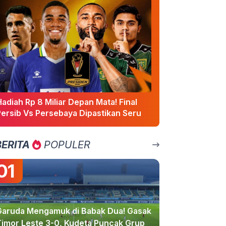
adiah Rp 8 Miliar Depan Mata! Final
Persib Vs Persebaya Dipastikan Seru
BERITA
POPULER
01
Garuda Mengamuk di Babak Dua! Gasak
Timor Leste 3-0, Kudeta Puncak Grup