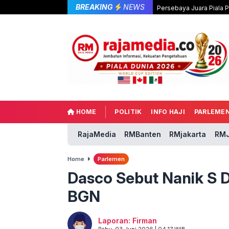
BREAKING
NEWS
Persebaya Juara Piala 
HOME
POLITIK
INFO HAJI
PARLEME
RajaMedia
RMBanten
RMjakarta
RMJ
Home
Parlemen
Dasco Sebut Nanik S D
BGN
Laporan: Firman
Rabu, 03 Juni 2026 | 04:17 WIB