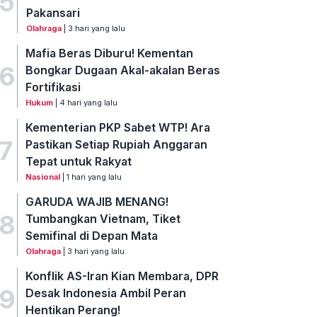
5
Pakansari
Olahraga
| 3 hari yang lalu
Mafia Beras Diburu! Kementan
6
Bongkar Dugaan Akal-akalan Beras
Fortifikasi
Hukum
| 4 hari yang lalu
Kementerian PKP Sabet WTP! Ara
7
Pastikan Setiap Rupiah Anggaran
Tepat untuk Rakyat
Nasional
| 1 hari yang lalu
GARUDA WAJIB MENANG!
8
Tumbangkan Vietnam, Tiket
Semifinal di Depan Mata
Olahraga
| 3 hari yang lalu
Konflik AS-Iran Kian Membara, DPR
9
Desak Indonesia Ambil Peran
Hentikan Perang!