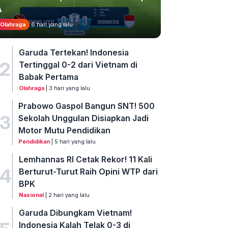
A
Olahraga
6 hari yang lalu
Garuda Tertekan! Indonesia
2
Tertinggal 0-2 dari Vietnam di
Babak Pertama
Olahraga
| 3 hari yang lalu
Prabowo Gaspol Bangun SNT! 500
3
Sekolah Unggulan Disiapkan Jadi
Motor Mutu Pendidikan
Pendidikan
| 5 hari yang lalu
Lemhannas RI Cetak Rekor! 11 Kali
4
Berturut-Turut Raih Opini WTP dari
BPK
Nasional
| 2 hari yang lalu
Garuda Dibungkam Vietnam!
Indonesia Kalah Telak 0-3 di