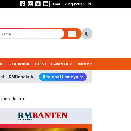
Jumat, 07 Agustus 2026
Saling Balas Gol! Persib vs Persebaya Masih Sama Kuat 1-1 di Babak Pert
Cari
IF
OLAHRAGA
OPINI
LAINNYA
INDEKS
el
RMBengkulu
Regional Lainnya
ajamedia.rm