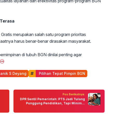
kualitas layanan dan efektivitas program-program BGN
 Terasa
ratis merupakan salah satu program prioritas
atnya harus benar-benar dirasakan masyarakat.
mimpinan di tubuh BGN dinilai penting agar
Nanik S Deyang
 Pilihan Tepat Pimpin BGN
Pos Berikutnya:
DPR Sentil Pemerintah: PTS Jadi Tulang
Punggung Pendidikan, Tapi Minim...