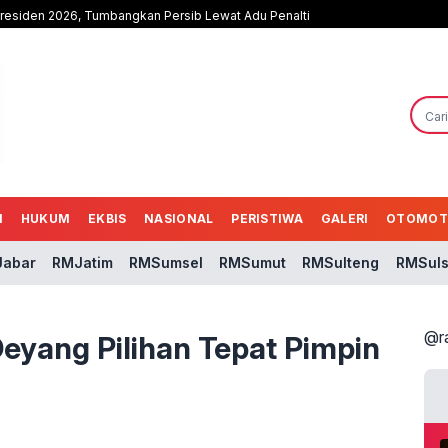
Presiden 2026, Tumbangkan Persib Lewat Adu Penalti
N
HUKUM
EKBIS
NASIONAL
PERISTIWA
GALERI
OTOMOT
abar
RMJatim
RMSumsel
RMSumut
RMSulteng
RMSuls
@r
eyang Pilihan Tepat Pimpin