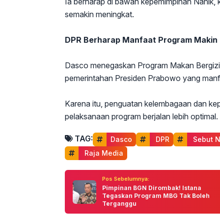
Ia berharap di bawah kepemimpinan Nanik, 
semakin meningkat.
DPR Berharap Manfaat Program Makin
Dasco menegaskan Program Makan Bergizi G
pemerintahan Presiden Prabowo yang manfa
Karena itu, penguatan kelembagaan dan kepe
pelaksanaan program berjalan lebih optimal.
TAG:
Dasco
 DPR
 Sebut 
 Raja Media
Pos Sebelumnya:
Pimpinan BGN Dirombak! Istana
Tegaskan Program MBG Tak Boleh
Terganggu