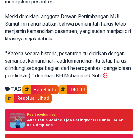
memajukan pesantren.
Meski demikian, anggota Dewan Pertimbangan MUI
Sumut ini mengingatkan bahwa pemerintah harus tetap
menjamin kemandirian pesantren, yang sudah menjadi ciri
khasnya sejak dahulu.
"Karena secara historis, pesantren itu didirikan dengan
semangat kemandirian. Jadi kemandirian itu tetap harus
dilindungi sebagai bagian dari heterogenitas (pengelolaan
pendidikan)," demikian KH Muhammad Nuh.
TAG:
Hari Santri
 DPD RI
 Resolusi Jihad
Pos Sebelumnya:
Atlet Tenis Janice Tjen Peringkat 80 Dunia, Jalan
ke Olimpiade...