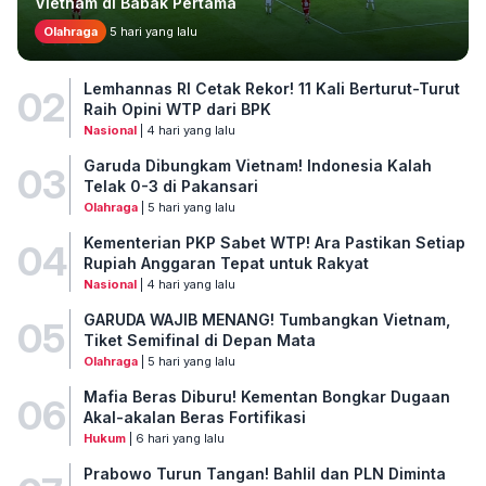
Vietnam di Babak Pertama
Olahraga
5 hari yang lalu
Lemhannas RI Cetak Rekor! 11 Kali Berturut-Turut
02
Raih Opini WTP dari BPK
Nasional
| 4 hari yang lalu
Garuda Dibungkam Vietnam! Indonesia Kalah
03
Telak 0-3 di Pakansari
Olahraga
| 5 hari yang lalu
Kementerian PKP Sabet WTP! Ara Pastikan Setiap
04
Rupiah Anggaran Tepat untuk Rakyat
Nasional
| 4 hari yang lalu
GARUDA WAJIB MENANG! Tumbangkan Vietnam,
05
Tiket Semifinal di Depan Mata
Olahraga
| 5 hari yang lalu
Mafia Beras Diburu! Kementan Bongkar Dugaan
06
Akal-akalan Beras Fortifikasi
Hukum
| 6 hari yang lalu
Prabowo Turun Tangan! Bahlil dan PLN Diminta