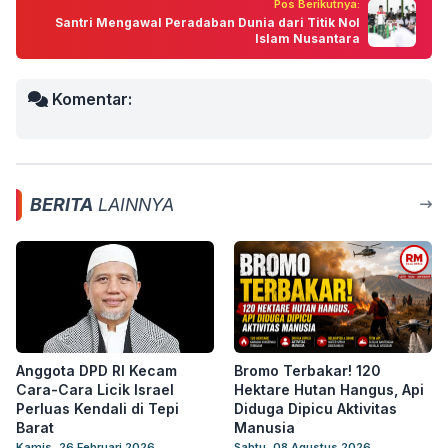
Pos Berikutnya:
Santri Mengawal Peradaban Dunia dari Titik Nol
Islam Nusantara
Komentar:
BERITA
LAINNYA
Anggota DPD RI Kecam
Bromo Terbakar! 120
Cara-Cara Licik Israel
Hektare Hutan Hangus, Api
Perluas Kendali di Tepi
Diduga Dipicu Aktivitas
Barat
Manusia
Kamis, 26 Februari 2026
Sabtu, 08 Agustus 2026