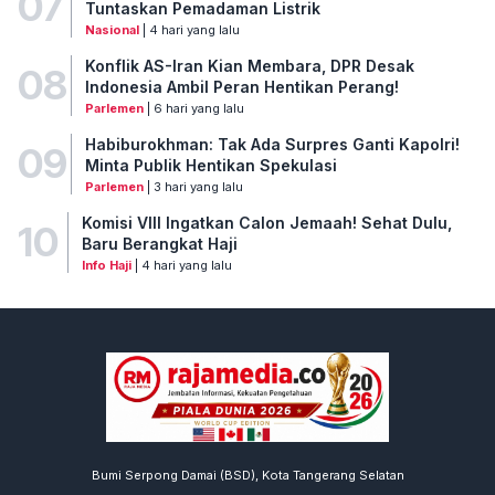
07
Tuntaskan Pemadaman Listrik
Nasional
| 4 hari yang lalu
Konflik AS-Iran Kian Membara, DPR Desak
08
Indonesia Ambil Peran Hentikan Perang!
Parlemen
| 6 hari yang lalu
Habiburokhman: Tak Ada Surpres Ganti Kapolri!
09
Minta Publik Hentikan Spekulasi
Parlemen
| 3 hari yang lalu
Komisi VIII Ingatkan Calon Jemaah! Sehat Dulu,
10
Baru Berangkat Haji
Info Haji
| 4 hari yang lalu
Bumi Serpong Damai (BSD), Kota Tangerang Selatan