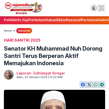
Politik
Info Haji
Parlemen
Hukum
Ekbis
Nasional
Peristiwa
Galeri
Home
Nasional
HARI SANTRI 2025
Senator KH Muhammad Nuh Dorong
Santri Terus Berperan Aktif
Memajukan Indonesia
Laporan: Zulhidayat Siregar
Rabu, 22 Oktober 2025 | 13:42 WIB