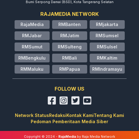
Bumi Serpong Damai (BSD), Kota Tangerang Selatan
RAJAMEDIA NETWORK
RajaMedia
RMBanten
RMjakarta
RMJabar
RMJatim
RMSumsel
RMSumut
RMSulteng
RMSulsel
RMBengkulu
RMBali
RMKaltim
RMMaluku
RMPapua
RMIndramayu
FOLLOW US
Network Status
Redaksi
Kontak Kami
Tentang Kami
Pedoman Pemberitaan Media Siber
Copyright © 2024 -
RajaMedia
by Raja Media Network