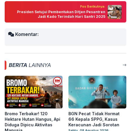
Pos Berikutnya:
Presiden Setujui Pembentukan Ditjen Pesantren
Jadi Kado Terindah Hari Santri 2025
Komentar:
BERITA
LAINNYA
Bromo Terbakar! 120
BGN Pecat Tidak Hormat
Hektare Hutan Hangus, Api
66 Kepala SPPG, Kasus
Diduga Dipicu Aktivitas
Keracunan Jadi Sorotan
Manusia
Sabtu, 08 Agustus 2026