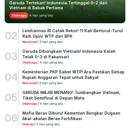
Garuda Tertekan! Indonesia Tertinggal 0-2 dari
Vietnam di Babak Pertama
Olahraga
4 hari yang lalu
Lemhannas RI Cetak Rekor! 11 Kali Berturut-Turut
02
Raih Opini WTP dari BPK
Nasional
| 3 hari yang lalu
Garuda Dibungkam Vietnam! Indonesia Kalah
03
Telak 0-3 di Pakansari
Olahraga
| 4 hari yang lalu
Kementerian PKP Sabet WTP! Ara Pastikan Setiap
04
Rupiah Anggaran Tepat untuk Rakyat
Nasional
| 3 hari yang lalu
GARUDA WAJIB MENANG! Tumbangkan Vietnam,
05
Tiket Semifinal di Depan Mata
Olahraga
| 4 hari yang lalu
Mafia Beras Diburu! Kementan Bongkar Dugaan
06
Akal-akalan Beras Fortifikasi
Hukum
| 5 hari yang lalu