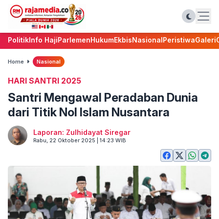
Politik
Info Haji
Parlemen
Hukum
Ekbis
Nasional
Peristiwa
Galeri
Home
Nasional
HARI SANTRI 2025
Santri Mengawal Peradaban Dunia
dari Titik Nol Islam Nusantara
Laporan: Zulhidayat Siregar
Rabu, 22 Oktober 2025 | 14:23 WIB