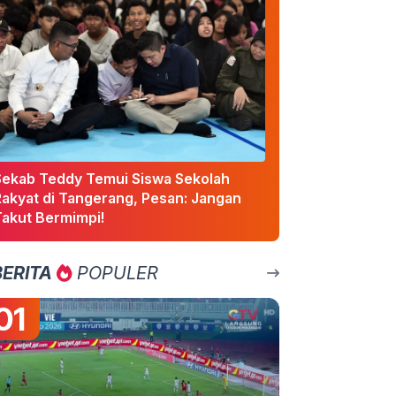
Sekab Teddy Temui Siswa Sekolah
Rakyat di Tangerang, Pesan: Jangan
Takut Bermimpi!
BERITA
POPULER
01