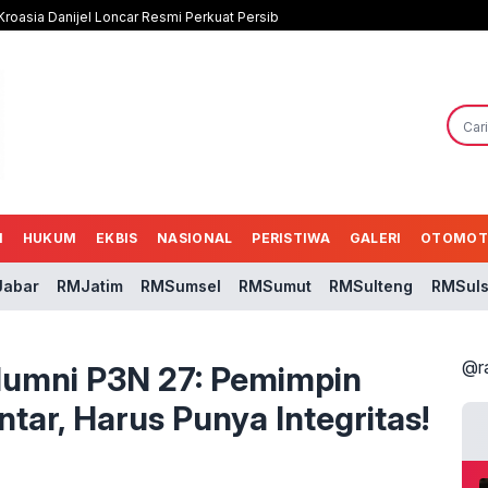
roasia Danijel Loncar Resmi Perkuat Persib
N
HUKUM
EKBIS
NASIONAL
PERISTIWA
GALERI
OTOMOT
abar
RMJatim
RMSumsel
RMSumut
RMSulteng
RMSuls
@r
lumni P3N 27: Pemimpin
tar, Harus Punya Integritas!