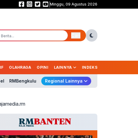
Minggu, 09 Agustus 2026
Sekolah Rakyat Diperluas, 265 Gedung Disiapkan Tampung 150 Ribu Anak
Cari
IF
OLAHRAGA
OPINI
LAINNYA
INDEKS
el
RMBengkulu
Regional Lainnya
ajamedia.rm