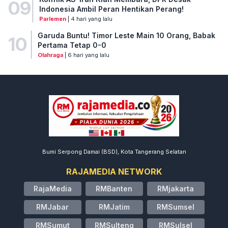
09
Indonesia Ambil Peran Hentikan Perang!
Parlemen
| 4 hari yang lalu
Garuda Buntu! Timor Leste Main 10 Orang, Babak
10
Pertama Tetap 0-0
Olahraga
| 6 hari yang lalu
Bumi Serpong Damai (BSD), Kota Tangerang Selatan
RAJAMEDIA NETWORK
RajaMedia
RMBanten
RMjakarta
RMJabar
RMJatim
RMSumsel
RMSumut
RMSulteng
RMSulsel