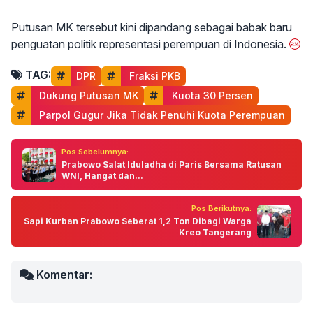
Putusan MK tersebut kini dipandang sebagai babak baru
penguatan politik representasi perempuan di Indonesia.
TAG:
DPR
 Fraksi PKB
 Dukung Putusan MK
 Kuota 30 Persen
 Parpol Gugur Jika Tidak Penuhi Kuota Perempuan
Pos Sebelumnya:
Prabowo Salat Iduladha di Paris Bersama Ratusan
WNI, Hangat dan...
Pos Berikutnya:
Sapi Kurban Prabowo Seberat 1,2 Ton Dibagi Warga
Kreo Tangerang
Komentar: