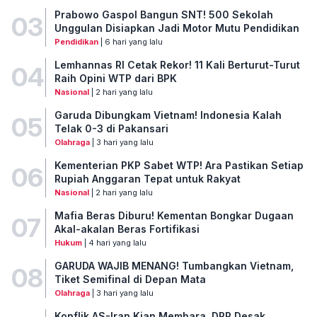
Prabowo Gaspol Bangun SNT! 500 Sekolah
03
Unggulan Disiapkan Jadi Motor Mutu Pendidikan
Pendidikan
| 6 hari yang lalu
Lemhannas RI Cetak Rekor! 11 Kali Berturut-Turut
04
Raih Opini WTP dari BPK
Nasional
| 2 hari yang lalu
Garuda Dibungkam Vietnam! Indonesia Kalah
05
Telak 0-3 di Pakansari
Olahraga
| 3 hari yang lalu
Kementerian PKP Sabet WTP! Ara Pastikan Setiap
06
Rupiah Anggaran Tepat untuk Rakyat
Nasional
| 2 hari yang lalu
Mafia Beras Diburu! Kementan Bongkar Dugaan
07
Akal-akalan Beras Fortifikasi
Hukum
| 4 hari yang lalu
GARUDA WAJIB MENANG! Tumbangkan Vietnam,
08
Tiket Semifinal di Depan Mata
Olahraga
| 3 hari yang lalu
Konflik AS-Iran Kian Membara, DPR Desak