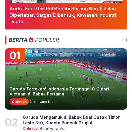
Andra Soni Gas Pol Benahi Serang Barat! Jalan
Diperlebar, Satgas Dibentuk, Kawasan Industri
Ditata
BERITA
POPULER
01
Garuda Tertekan! Indonesia Tertinggal 0-2 dari
Vietnam di Babak Pertama
Olahraga
3 hari yang lalu
Garuda Mengamuk di Babak Dua! Gasak Timor
02
Leste 3-0, Kudeta Puncak Grup A
Olahraga
| 6 hari yang lalu