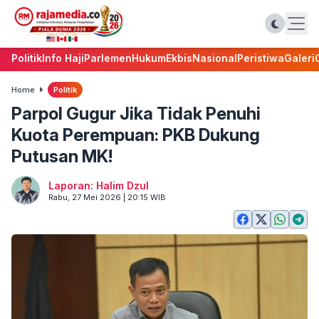
Politik
Info Haji
Parlemen
Hukum
Ekbis
Nasional
Peristiwa
Galeri
Home
Politik
Parpol Gugur Jika Tidak Penuhi
Kuota Perempuan: PKB Dukung
Putusan MK!
Laporan: Halim Dzul
Rabu, 27 Mei 2026 | 20:15 WIB