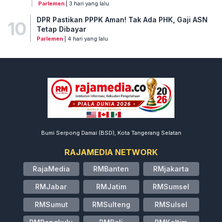
Parlemen
| 3 hari yang lalu
DPR Pastikan PPPK Aman! Tak Ada PHK, Gaji ASN
10
Tetap Dibayar
Parlemen
| 4 hari yang lalu
Bumi Serpong Damai (BSD), Kota Tangerang Selatan
RAJAMEDIA NETWORK
RajaMedia
RMBanten
RMjakarta
RMJabar
RMJatim
RMSumsel
RMSumut
RMSulteng
RMSulsel