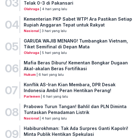
03
Telak 0-3 di Pakansari
Olahraga
| 4 hari yang lalu
Kementerian PKP Sabet WTP! Ara Pastikan Setiap
04
Rupiah Anggaran Tepat untuk Rakyat
Nasional
| 3 hari yang lalu
GARUDA WAJIB MENANG! Tumbangkan Vietnam,
05
Tiket Semifinal di Depan Mata
Olahraga
| 5 hari yang lalu
Mafia Beras Diburu! Kementan Bongkar Dugaan
06
Akal-akalan Beras Fortifikasi
Hukum
| 6 hari yang lalu
Konflik AS-Iran Kian Membara, DPR Desak
07
Indonesia Ambil Peran Hentikan Perang!
Parlemen
| 6 hari yang lalu
Prabowo Turun Tangan! Bahlil dan PLN Diminta
08
Tuntaskan Pemadaman Listrik
Nasional
| 4 hari yang lalu
Habiburokhman: Tak Ada Surpres Ganti Kapolri!
09
Minta Publik Hentikan Spekulasi