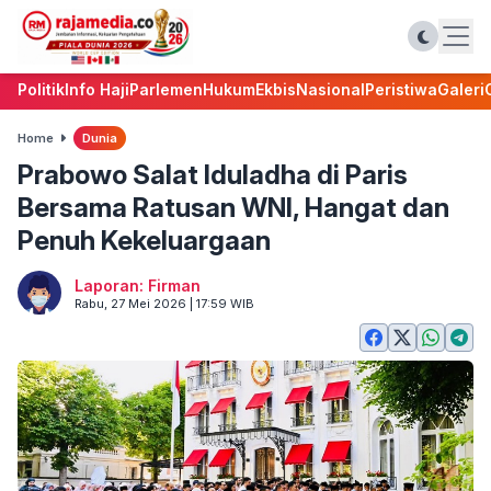
Politik
Info Haji
Parlemen
Hukum
Ekbis
Nasional
Peristiwa
Galeri
Home
Dunia
Prabowo Salat Iduladha di Paris
Bersama Ratusan WNI, Hangat dan
Penuh Kekeluargaan
Laporan: Firman
Rabu, 27 Mei 2026 | 17:59 WIB