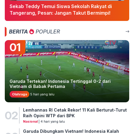
Sekab Teddy Temui Siswa Sekolah Rakyat di
Tangerang, Pesan: Jangan Takut Bermimpi!
BERITA
POPULER
01
Garuda Tertekan! Indonesia Tertinggal 0-2 dari
Vietnam di Babak Pertama
Olahraga
5 hari yang lalu
Lemhannas RI Cetak Rekor! 11 Kali Berturut-Turut
02
Raih Opini WTP dari BPK
Nasional
| 4 hari yang lalu
Garuda Dibungkam Vietnam! Indonesia Kalah