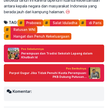
berbeda tahun ini karena dipenuhi nuansa kebersamaan
antara kepala negara dan masyarakat Indonesia yang
berada jauh dari kampung halaman.
TAG:
Prabowo
 Salat Iduladha
 di Paris
 Ratusan WNI
 Hangat dan Penuh Kekeluargaan
Pos Sebelumnya:
Perempuan dan Tradisi Sekolah Lapang dalam
Khutbah Id
Pos Berikutnya:
Parpol Gugur Jika Tidak Penuhi Kuota Perempuan:
PKB Dukung Putusan...
Komentar: