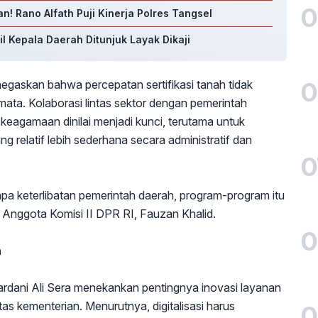
0
n! Rano Alfath Puji Kinerja Polres Tangsel
l Kepala Daerah Ditunjuk Layak Dikaji
0
egaskan bahwa percepatan sertifikasi tanah tidak
ta. Kolaborasi lintas sektor dengan pemerintah
keagamaan dinilai menjadi kunci, terutama untuk
ang relatif lebih sederhana secara administratif dan
0
pa keterlibatan pemerintah daerah, program-program itu
s Anggota Komisi II DPR RI, Fauzan Khalid.
0
n
ardani Ali Sera menekankan pentingnya inovasi layanan
tas kementerian. Menurutnya, digitalisasi harus
0