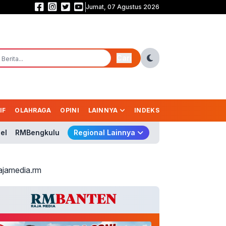
Jumat, 07 Agustus 2026
Persebaya Juara Piala Presiden 2026, Tumbangkan Persib Lewat Adu Pena
Cari
IF
OLAHRAGA
OPINI
LAINNYA
INDEKS
el
RMBengkulu
Regional Lainnya
ajamedia.rm