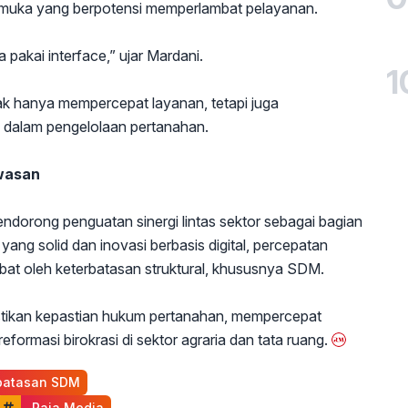
p muka yang berpotensi memperlambat pelayanan.
pakai interface,” ujar Mardani.
1
tidak hanya mempercepat layanan, tetapi juga
s dalam pengelolaan pertanahan.
wasan
dorong penguatan sinergi lintas sektor sebagai bagian
ang solid dan inovasi berbasis digital, percepatan
ambat oleh keterbatasan struktural, khususnya SDM.
astikan kepastian hukum pertanahan, mempercepat
formasi birokrasi di sektor agraria dan tata ruang.
rbatasan SDM
 Raja Media