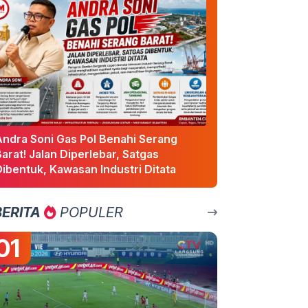
Andra Soni Gas Pol Benahi Serang
arat! Jalan Diperlebar, Satgas
ibentuk, Kawasan Industri Ditata
BERITA
POPULER
01