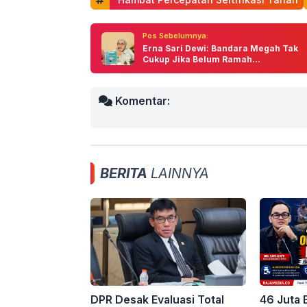
Pos Sebelumnya:
Erna Sari Dewi: Bandara Megah Tak
Cukup Jika Belum Ramah...
Komentar:
BERITA
LAINNYA
DPR Desak Evaluasi Total
46 Juta 