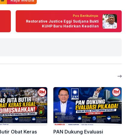
Pos Berikutnya:
Restorative Justice Eggi Sudjana Bukti
KUHP Baru Hadirkan Keadilan
Butir Obat Keras
PAN Dukung Evaluasi