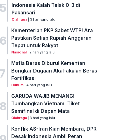
5
Indonesia Kalah Telak 0-3 di
Pakansari
Olahraga
| 3 hari yang lalu
Kementerian PKP Sabet WTP! Ara
6
Pastikan Setiap Rupiah Anggaran
Tepat untuk Rakyat
Nasional
| 2 hari yang lalu
Mafia Beras Diburu! Kementan
7
Bongkar Dugaan Akal-akalan Beras
Fortifikasi
Hukum
| 4 hari yang lalu
GARUDA WAJIB MENANG!
8
Tumbangkan Vietnam, Tiket
Semifinal di Depan Mata
Olahraga
| 3 hari yang lalu
Konflik AS-Iran Kian Membara, DPR
9
Desak Indonesia Ambil Peran