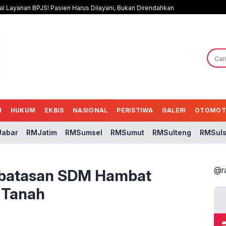
al Layanan BPJS! Pasien Harus Dilayani, Bukan Direndahkan
N
HUKUM
EKBIS
NASIONAL
PERISTIWA
GALERI
OTOMOT
abar
RMJatim
RMSumsel
RMSumut
RMSulteng
RMSuls
@r
erbatasan SDM Hambat
i Tanah