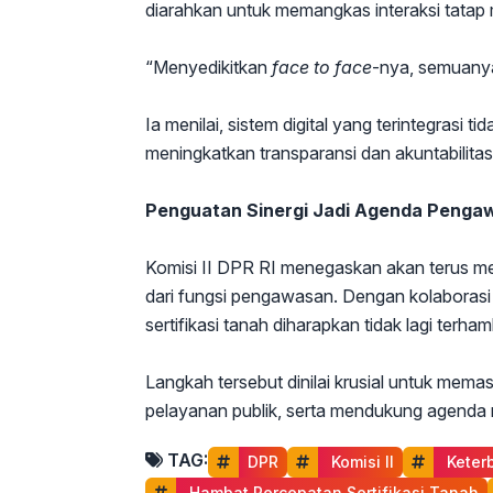
diarahkan untuk memangkas interaksi tata
“Menyedikitkan
face to face
-nya, semuanya 
Ia menilai, sistem digital yang terintegrasi 
meningkatkan transparansi dan akuntabilita
Penguatan Sinergi Jadi Agenda Penga
Komisi II DPR RI menegaskan akan terus men
dari fungsi pengawasan. Dengan kolaborasi y
sertifikasi tanah diharapkan tidak lagi terh
Langkah tersebut dinilai krusial untuk mem
pelayanan publik, serta mendukung agenda re
TAG:
DPR
 Komisi II
 Kete
 Hambat Percepatan Sertifikasi Tanah