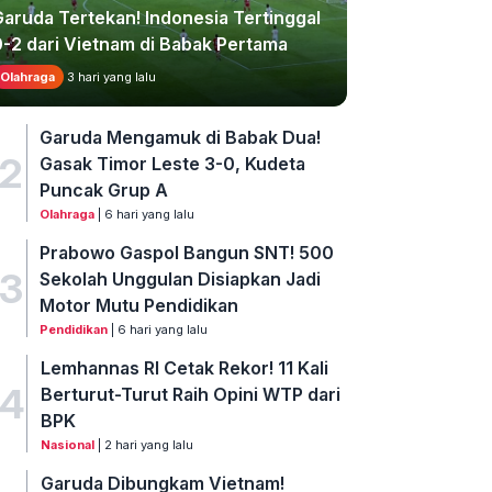
Garuda Tertekan! Indonesia Tertinggal
0-2 dari Vietnam di Babak Pertama
Olahraga
3 hari yang lalu
Garuda Mengamuk di Babak Dua!
2
Gasak Timor Leste 3-0, Kudeta
Puncak Grup A
Olahraga
| 6 hari yang lalu
Prabowo Gaspol Bangun SNT! 500
3
Sekolah Unggulan Disiapkan Jadi
Motor Mutu Pendidikan
Pendidikan
| 6 hari yang lalu
Lemhannas RI Cetak Rekor! 11 Kali
4
Berturut-Turut Raih Opini WTP dari
BPK
Nasional
| 2 hari yang lalu
Garuda Dibungkam Vietnam!