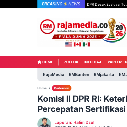
BREAKING
NEWS
DPR Desak Evaluasi Tot
HOME
POLITIK
INFO HAJI
PARLEME
RajaMedia
RMBanten
RMjakarta
RMJ
Home
Parlemen
Komisi II DPR RI: Ket
Percepatan Sertifikas
Laporan: Halim Dzul
Minggu, 18 Januari 2026 | 09:29 WIB