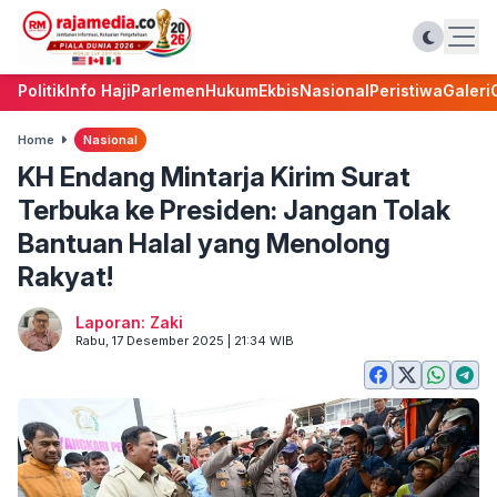
Politik
Info Haji
Parlemen
Hukum
Ekbis
Nasional
Peristiwa
Galeri
Home
Nasional
KH Endang Mintarja Kirim Surat
Terbuka ke Presiden: Jangan Tolak
Bantuan Halal yang Menolong
Rakyat!
Laporan: Zaki
Rabu, 17 Desember 2025 | 21:34 WIB