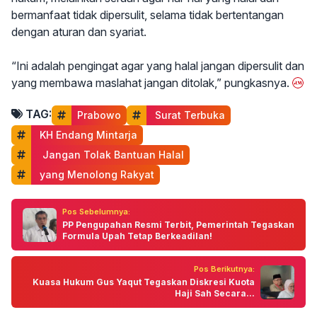
bermanfaat tidak dipersulit, selama tidak bertentangan
dengan aturan dan syariat.
“Ini adalah pengingat agar yang halal jangan dipersulit dan
yang membawa maslahat jangan ditolak,” pungkasnya.
TAG:
Prabowo
 Surat Terbuka
 KH Endang Mintarja
  Jangan Tolak Bantuan Halal
 yang Menolong Rakyat
Pos Sebelumnya:
PP Pengupahan Resmi Terbit, Pemerintah Tegaskan
Formula Upah Tetap Berkeadilan!
Pos Berikutnya:
Kuasa Hukum Gus Yaqut Tegaskan Diskresi Kuota
Haji Sah Secara...