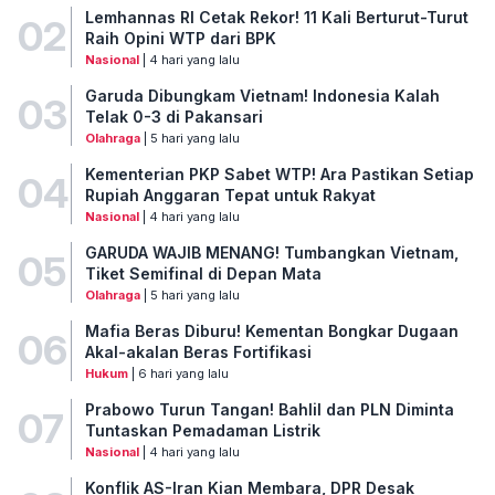
Lemhannas RI Cetak Rekor! 11 Kali Berturut-Turut
02
Raih Opini WTP dari BPK
Nasional
| 4 hari yang lalu
Garuda Dibungkam Vietnam! Indonesia Kalah
03
Telak 0-3 di Pakansari
Olahraga
| 5 hari yang lalu
Kementerian PKP Sabet WTP! Ara Pastikan Setiap
04
Rupiah Anggaran Tepat untuk Rakyat
Nasional
| 4 hari yang lalu
GARUDA WAJIB MENANG! Tumbangkan Vietnam,
05
Tiket Semifinal di Depan Mata
Olahraga
| 5 hari yang lalu
Mafia Beras Diburu! Kementan Bongkar Dugaan
06
Akal-akalan Beras Fortifikasi
Hukum
| 6 hari yang lalu
Prabowo Turun Tangan! Bahlil dan PLN Diminta
07
Tuntaskan Pemadaman Listrik
Nasional
| 4 hari yang lalu
Konflik AS-Iran Kian Membara, DPR Desak