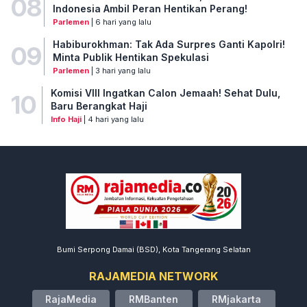
08
Indonesia Ambil Peran Hentikan Perang!
Parlemen
| 6 hari yang lalu
Habiburokhman: Tak Ada Surpres Ganti Kapolri!
09
Minta Publik Hentikan Spekulasi
Parlemen
| 3 hari yang lalu
Komisi VIII Ingatkan Calon Jemaah! Sehat Dulu,
10
Baru Berangkat Haji
Info Haji
| 4 hari yang lalu
Bumi Serpong Damai (BSD), Kota Tangerang Selatan
RAJAMEDIA NETWORK
RajaMedia
RMBanten
RMjakarta