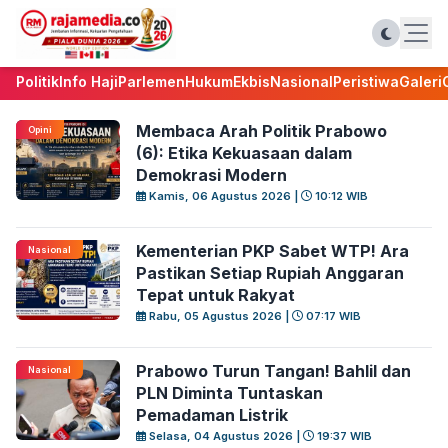
Politik
Info Haji
Parlemen
Hukum
Ekbis
Nasional
Peristiwa
Galeri
Membaca Arah Politik Prabowo
Opini
(6): Etika Kekuasaan dalam
Demokrasi Modern
Kamis, 06 Agustus 2026 |
10:12 WIB
Kementerian PKP Sabet WTP! Ara
Nasional
Pastikan Setiap Rupiah Anggaran
Tepat untuk Rakyat
Rabu, 05 Agustus 2026 |
07:17 WIB
Prabowo Turun Tangan! Bahlil dan
Nasional
PLN Diminta Tuntaskan
Pemadaman Listrik
Selasa, 04 Agustus 2026 |
19:37 WIB