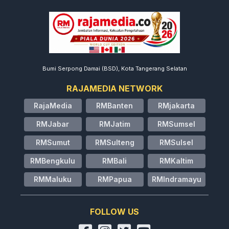
Bumi Serpong Damai (BSD), Kota Tangerang Selatan
RAJAMEDIA NETWORK
RajaMedia
RMBanten
RMjakarta
RMJabar
RMJatim
RMSumsel
RMSumut
RMSulteng
RMSulsel
RMBengkulu
RMBali
RMKaltim
RMMaluku
RMPapua
RMIndramayu
FOLLOW US