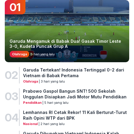
01
Garuda Mengamuk di Babak Dua! Gasak Timor Leste
3-0, Kudeta Puncak Grup A
Olahraga
6 hari yang lalu
Garuda Tertekan! Indonesia Tertinggal 0-2 dari
02
Vietnam di Babak Pertama
Olahraga
| 3 hari yang lalu
Prabowo Gaspol Bangun SNT! 500 Sekolah
03
Unggulan Disiapkan Jadi Motor Mutu Pendidikan
Pendidikan
| 5 hari yang lalu
Lemhannas RI Cetak Rekor! 11 Kali Berturut-Turut
04
Raih Opini WTP dari BPK
Nasional
| 2 hari yang lalu
Garuda Dibungkam Vietnam! Indonesia Kalah