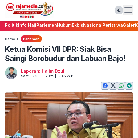
Politik
Info Haji
Parlemen
Hukum
Ekbis
Nasional
Peristiwa
Galeri
Home
Parlemen
Ketua Komisi VII DPR: Siak Bisa
Saingi Borobudur dan Labuan Bajo!
Laporan: Halim Dzul
Sabtu, 26 Juli 2025 | 15:45 WIB