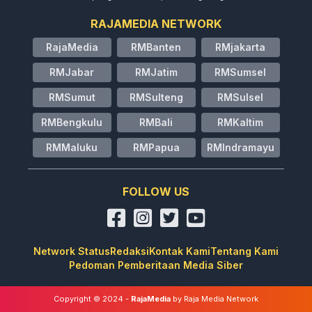
RAJAMEDIA NETWORK
RajaMedia
RMBanten
RMjakarta
RMJabar
RMJatim
RMSumsel
RMSumut
RMSulteng
RMSulsel
RMBengkulu
RMBali
RMKaltim
RMMaluku
RMPapua
RMIndramayu
FOLLOW US
Network Status
Redaksi
Kontak Kami
Tentang Kami
Pedoman Pemberitaan Media Siber
Copyright © 2024 -
RajaMedia
by Raja Media Network