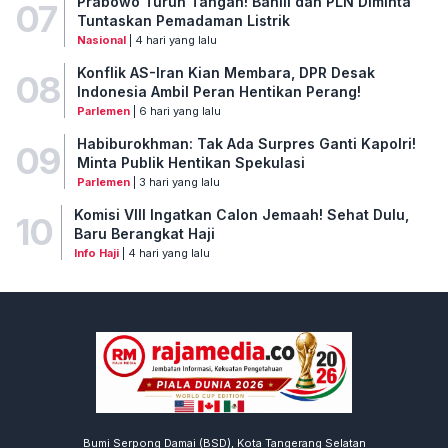
Prabowo Turun Tangan! Bahlil dan PLN Diminta
07
Tuntaskan Pemadaman Listrik
Nasional
| 4 hari yang lalu
Konflik AS-Iran Kian Membara, DPR Desak
08
Indonesia Ambil Peran Hentikan Perang!
Parlemen
| 6 hari yang lalu
Habiburokhman: Tak Ada Surpres Ganti Kapolri!
09
Minta Publik Hentikan Spekulasi
Parlemen
| 3 hari yang lalu
Komisi VIII Ingatkan Calon Jemaah! Sehat Dulu,
10
Baru Berangkat Haji
Info Haji
| 4 hari yang lalu
Bumi Serpong Damai (BSD), Kota Tangerang Selatan