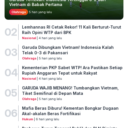
Vietnam di Babak Pertama
Olahraga
5 hari yang lalu
Lemhannas RI Cetak Rekor! 11 Kali Berturut-Turut
02
Raih Opini WTP dari BPK
Nasional
| 4 hari yang lalu
Garuda Dibungkam Vietnam! Indonesia Kalah
03
Telak 0-3 di Pakansari
Olahraga
| 5 hari yang lalu
Kementerian PKP Sabet WTP! Ara Pastikan Setiap
04
Rupiah Anggaran Tepat untuk Rakyat
Nasional
| 4 hari yang lalu
GARUDA WAJIB MENANG! Tumbangkan Vietnam,
05
Tiket Semifinal di Depan Mata
Olahraga
| 5 hari yang lalu
Mafia Beras Diburu! Kementan Bongkar Dugaan
06
Akal-akalan Beras Fortifikasi
Hukum
| 6 hari yang lalu