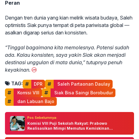
Peran
Dengan tren dunia yang kian melirik wisata budaya, Saleh
optimistis Siak punya tempat di peta pariwisata global —
asalkan digarap serius dan konsisten.
“Tinggal bagaimana kita memolesnya. Potensi sudah
ada. Kalau konsisten, saya yakin Siak akan menjadi
destinasi unggulan di mata dunia,” tutupnya penuh
keyakinan.
TAG:
DPR
 Saleh Partaonan Daulay
 Komisi VIII
 Siak Bisa Saingi Borobudur
 dan Labuan Bajo
Pos Sebelumnya:
Komisi VIII Puji Sekolah Rakyat: Prabowo
Realisasikan Mimpi Memutus Kemiskinan...