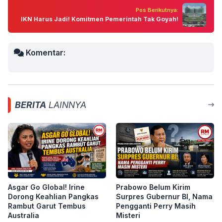
Pos Berikutnya:
IKN Harus Jadi! Komitmen Pemerintah Tak Goyah!
Komentar:
BERITA
LAINNYA
Asgar Go Global! Irine
Prabowo Belum Kirim
Dorong Keahlian Pangkas
Surpres Gubernur BI, Nama
Rambut Garut Tembus
Pengganti Perry Masih
Australia
Misteri