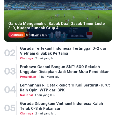
Garuda Mengamuk di Babak Dua! Gasak Timor Leste
3-0, Kudeta Puncak Grup A
Olahraga
5 hari yang lalu
Garuda Tertekan! Indonesia Tertinggal 0-2 dari
02
Vietnam di Babak Pertama
Olahraga
| 2 hari yang lalu
Prabowo Gaspol Bangun SNT! 500 Sekolah
03
Unggulan Disiapkan Jadi Motor Mutu Pendidikan
Pendidikan
| 4 hari yang lalu
Lemhannas RI Cetak Rekor! 11 Kali Berturut-Turut
04
Raih Opini WTP dari BPK
Nasional
| 1 hari yang lalu
Garuda Dibungkam Vietnam! Indonesia Kalah
05
Telak 0-3 di Pakansari
Olahraga
| 2 hari yang lalu