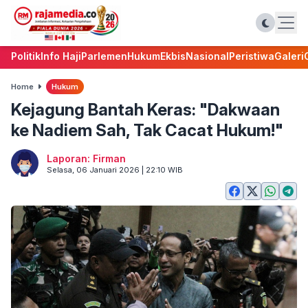
Politik
Info Haji
Parlemen
Hukum
Ekbis
Nasional
Peristiwa
Galeri
Home
Hukum
Kejagung Bantah Keras: "Dakwaan
ke Nadiem Sah, Tak Cacat Hukum!"
Laporan: Firman
Selasa, 06 Januari 2026 | 22:10 WIB