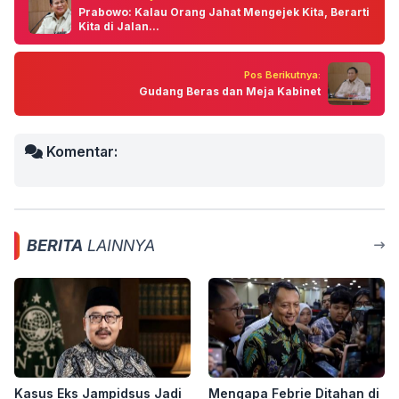
Prabowo: Kalau Orang Jahat Mengejek Kita, Berarti
Kita di Jalan...
Pos Berikutnya:
Gudang Beras dan Meja Kabinet
Komentar:
BERITA
LAINNYA
Kasus Eks Jampidsus Jadi
Mengapa Febrie Ditahan di