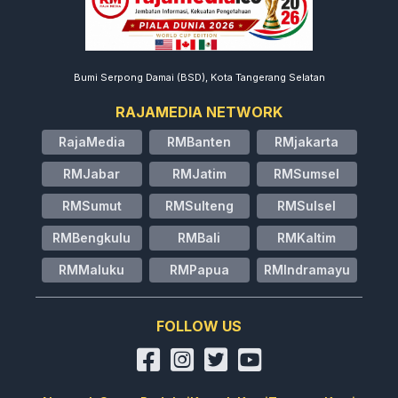
Bumi Serpong Damai (BSD), Kota Tangerang Selatan
RAJAMEDIA NETWORK
RajaMedia
RMBanten
RMjakarta
RMJabar
RMJatim
RMSumsel
RMSumut
RMSulteng
RMSulsel
RMBengkulu
RMBali
RMKaltim
RMMaluku
RMPapua
RMIndramayu
FOLLOW US