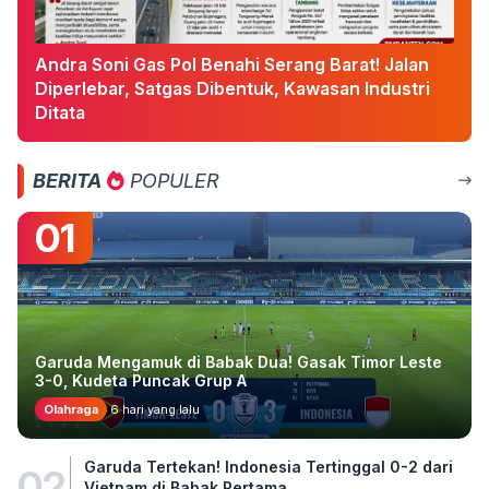
Andra Soni Gas Pol Benahi Serang Barat! Jalan
Diperlebar, Satgas Dibentuk, Kawasan Industri
Ditata
BERITA
POPULER
01
Garuda Mengamuk di Babak Dua! Gasak Timor Leste
3-0, Kudeta Puncak Grup A
Olahraga
6 hari yang lalu
Garuda Tertekan! Indonesia Tertinggal 0-2 dari
02
Vietnam di Babak Pertama