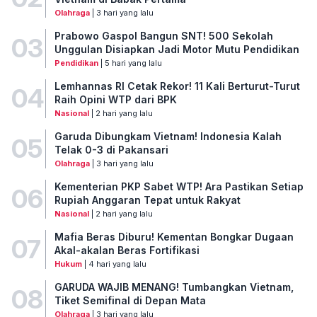
Olahraga
| 3 hari yang lalu
Prabowo Gaspol Bangun SNT! 500 Sekolah
03
Unggulan Disiapkan Jadi Motor Mutu Pendidikan
Pendidikan
| 5 hari yang lalu
Lemhannas RI Cetak Rekor! 11 Kali Berturut-Turut
04
Raih Opini WTP dari BPK
Nasional
| 2 hari yang lalu
Garuda Dibungkam Vietnam! Indonesia Kalah
05
Telak 0-3 di Pakansari
Olahraga
| 3 hari yang lalu
Kementerian PKP Sabet WTP! Ara Pastikan Setiap
06
Rupiah Anggaran Tepat untuk Rakyat
Nasional
| 2 hari yang lalu
Mafia Beras Diburu! Kementan Bongkar Dugaan
07
Akal-akalan Beras Fortifikasi
Hukum
| 4 hari yang lalu
GARUDA WAJIB MENANG! Tumbangkan Vietnam,
08
Tiket Semifinal di Depan Mata
Olahraga
| 3 hari yang lalu