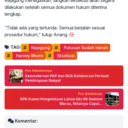
Kejagung menegaskan, langkah eksekusi akan segera
dilakukan setelah semua dokumen hukum diterima
lengkap.
“Tidak ada yang tertunda. Semua berjalan sesuai
prosedur hukum,” tutup Anang.
TAG:
Kejagung
 Putusan Sudah Inkrah
 Harvey Moeis
 Eksekusi
Pos Sebelumnya:
Kementerian PKP dan BCA Kolaborasi Perkuat
Pembiayaan Rakyat
Pos Berikutnya:
KPK Kawal Pengelolaan Lahan Eks RS Sumber
Waras, Nilainya Capai...
Komentar: