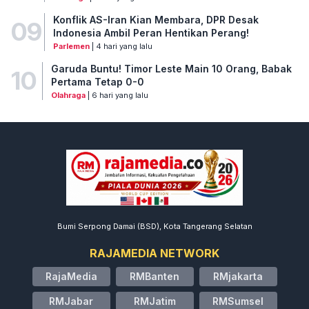
Konflik AS-Iran Kian Membara, DPR Desak
09
Indonesia Ambil Peran Hentikan Perang!
Parlemen
| 4 hari yang lalu
Garuda Buntu! Timor Leste Main 10 Orang, Babak
10
Pertama Tetap 0-0
Olahraga
| 6 hari yang lalu
Bumi Serpong Damai (BSD), Kota Tangerang Selatan
RAJAMEDIA NETWORK
RajaMedia
RMBanten
RMjakarta
RMJabar
RMJatim
RMSumsel