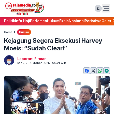
Politik
Info Haji
Parlemen
Hukum
Ekbis
Nasional
Peristiwa
Galeri
Home
Hukum
Kejagung Segera Eksekusi Harvey
Moeis: “Sudah Clear!”
Laporan: Firman
Rabu, 29 Oktober 2025 | 06:21 WIB