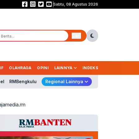
Sabtu, 08 Agustus 2026
Bromo Terbakar! 120 Hektare Hutan Hangus, Api Diduga Dipicu Aktivitas M
Cari
IF
OLAHRAGA
OPINI
LAINNYA
INDEKS
el
RMBengkulu
Regional Lainnya
ajamedia.rm