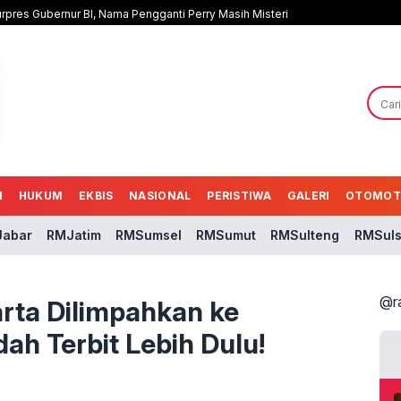
rpres Gubernur BI, Nama Pengganti Perry Masih Misteri
N
HUKUM
EKBIS
NASIONAL
PERISTIWA
GALERI
OTOMOT
abar
RMJatim
RMSumsel
RMSumut
RMSulteng
RMSuls
@r
ta Dilimpahkan ke
ah Terbit Lebih Dulu!