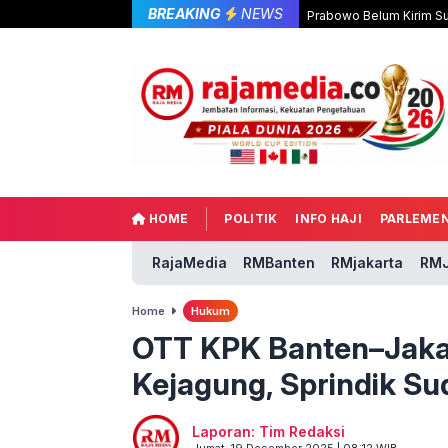
BREAKING
NEWS
Prabowo Belum Kirim Su
HOME
POLITIK
INFO HAJI
PARLEME
RajaMedia
RMBanten
RMjakarta
RMJ
Home
Hukum
OTT KPK Banten–Jakar
Kejagung, Sprindik Sud
Laporan: Tim Redaksi
Jumat, 19 Desember 2025 | 08:12 WIB