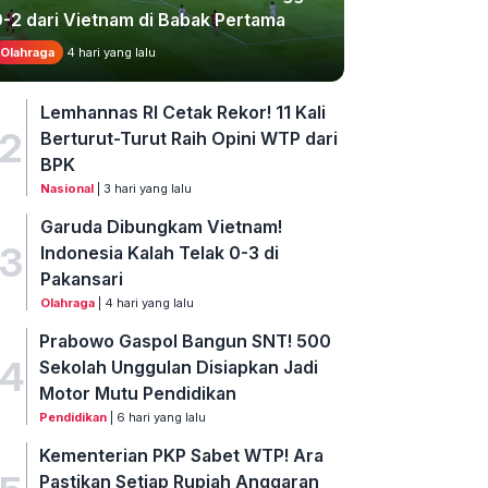
0-2 dari Vietnam di Babak Pertama
Olahraga
4 hari yang lalu
Lemhannas RI Cetak Rekor! 11 Kali
2
Berturut-Turut Raih Opini WTP dari
BPK
Nasional
| 3 hari yang lalu
Garuda Dibungkam Vietnam!
3
Indonesia Kalah Telak 0-3 di
Pakansari
Olahraga
| 4 hari yang lalu
Prabowo Gaspol Bangun SNT! 500
4
Sekolah Unggulan Disiapkan Jadi
Motor Mutu Pendidikan
Pendidikan
| 6 hari yang lalu
Kementerian PKP Sabet WTP! Ara
Pastikan Setiap Rupiah Anggaran