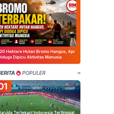
120 Hektare Hutan Bromo Hangus, Api
Diduga Dipicu Aktivitas Manusia
BERITA
POPULER
01
Garuda Tertekan! Indonesia Tertinggal