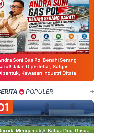
Andra Soni Gas Pol Benahi Serang
arat! Jalan Diperlebar, Satgas
ibentuk, Kawasan Industri Ditata
BERITA
POPULER
01
Garuda Mengamuk di Babak Dua! Gasak