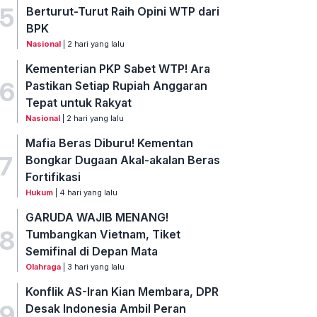
5
Berturut-Turut Raih Opini WTP dari
BPK
Nasional
| 2 hari yang lalu
Kementerian PKP Sabet WTP! Ara
6
Pastikan Setiap Rupiah Anggaran
Tepat untuk Rakyat
Nasional
| 2 hari yang lalu
Mafia Beras Diburu! Kementan
7
Bongkar Dugaan Akal-akalan Beras
Fortifikasi
Hukum
| 4 hari yang lalu
GARUDA WAJIB MENANG!
8
Tumbangkan Vietnam, Tiket
Semifinal di Depan Mata
Olahraga
| 3 hari yang lalu
Konflik AS-Iran Kian Membara, DPR
9
Desak Indonesia Ambil Peran