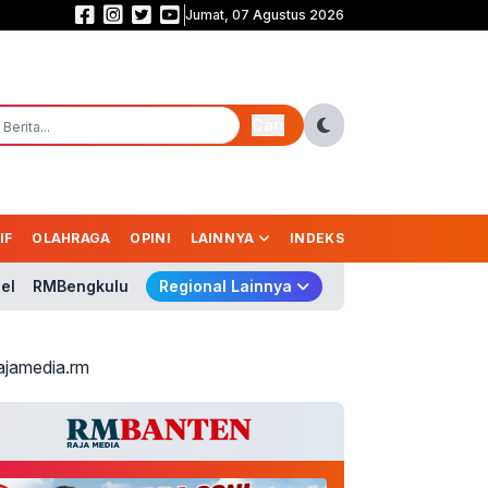
Jumat, 07 Agustus 2026
Persebaya Juara Piala Presiden 2026, Tumbangkan Persib Lewat Adu Pena
Cari
IF
OLAHRAGA
OPINI
LAINNYA
INDEKS
el
RMBengkulu
Regional Lainnya
ajamedia.rm