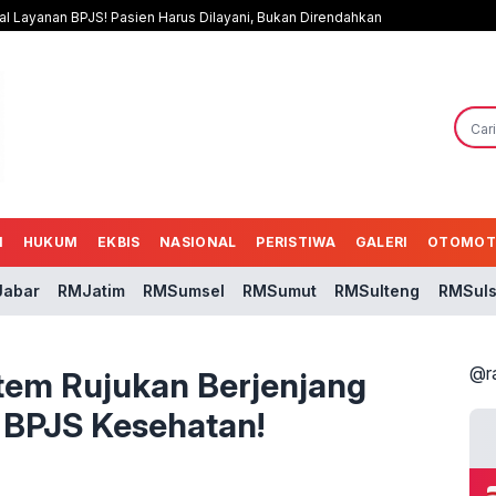
al Layanan BPJS! Pasien Harus Dilayani, Bukan Direndahkan
N
HUKUM
EKBIS
NASIONAL
PERISTIWA
GALERI
OTOMOT
abar
RMJatim
RMSumsel
RMSumut
RMSulteng
RMSuls
@r
istem Rujukan Berjenjang
 BPJS Kesehatan!