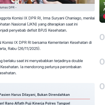
 Humas DPR -
ggota Komisi IX DPR RI, Irma Suryani Chaniago, menilai
atan Nasional (JKN) yang diterapkan saat ini
jadi penyebab defisit BPJS Kesehatan.
0
KN Komisi IX DPR RI bersama Kementerian Kesehatan di
rta, Rabu (26/11/2025).
0
 berlaku saat ini menyebabkan terjadinya double
Kesehatan. Ia mendorong perlunya perombakan
Kesehatan.
0
Pasien Harus Dilayani, Bukan Direndahkan
n! Rano Alfath Puji Kinerja Polres Tangsel