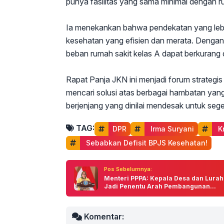
punya fasilitas yang sama minimal dengan r
Ia menekankan bahwa pendekatan yang lebi
kesehatan yang efisien dan merata. Dengan
beban rumah sakit kelas A dapat berkurang da
Rapat Panja JKN ini menjadi forum strateg
mencari solusi atas berbagai hambatan yang
berjenjang yang dinilai mendesak untuk seger
TAG:
DPR
 Irma Suryani
 K
 Sebabkan Defisit BPJS Kesehatan!
Pos Sebelumnya:
Menteri PPPA: Kepala Desa dan Lurah
Jadi Penentu Arah Pembangunan...
Komentar: