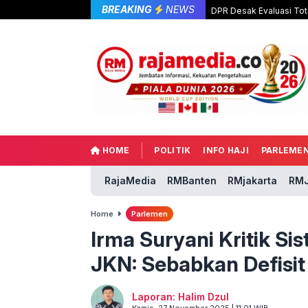
BREAKING
NEWS
DPR Desak Evaluasi Tot
HOME
POLITIK
INFO HAJI
PARLEME
RajaMedia
RMBanten
RMjakarta
RMJ
Home
Parlemen
Irma Suryani Kritik S
JKN: Sebabkan Defisit
Laporan: Halim Dzul
Kamis, 27 November 2025 | 11:01 WIB