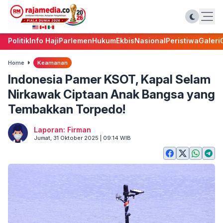
Politik
Info Haji
Parlemen
Hukum
Ekbis
Nasional
Peristiwa
Galeri
Home
Keamanan
Indonesia Pamer KSOT, Kapal Selam
Nirkawak Ciptaan Anak Bangsa yang
Tembakkan Torpedo!
Laporan: Firman
Jumat, 31 Oktober 2025 | 09:14 WIB