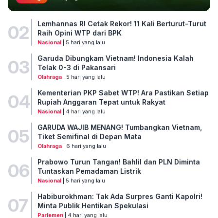
Lemhannas RI Cetak Rekor! 11 Kali Berturut-Turut
02
Raih Opini WTP dari BPK
Nasional
| 5 hari yang lalu
Garuda Dibungkam Vietnam! Indonesia Kalah
03
Telak 0-3 di Pakansari
Olahraga
| 5 hari yang lalu
Kementerian PKP Sabet WTP! Ara Pastikan Setiap
04
Rupiah Anggaran Tepat untuk Rakyat
Nasional
| 4 hari yang lalu
GARUDA WAJIB MENANG! Tumbangkan Vietnam,
05
Tiket Semifinal di Depan Mata
Olahraga
| 6 hari yang lalu
Prabowo Turun Tangan! Bahlil dan PLN Diminta
06
Tuntaskan Pemadaman Listrik
Nasional
| 5 hari yang lalu
Habiburokhman: Tak Ada Surpres Ganti Kapolri!
07
Minta Publik Hentikan Spekulasi
Parlemen
| 4 hari yang lalu