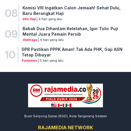
Komisi VIII Ingatkan Calon Jemaah! Sehat Dulu,
08
Baru Berangkat Haji
Info Haji
| 4 hari yang lalu
Babak Dua Dihantam Kelelahan, Igor Tolic Puji
09
Mental Juara Pemain Persib
Olahraga
| 4 hari yang lalu
DPR Pastikan PPPK Aman! Tak Ada PHK, Gaji ASN
10
Tetap Dibayar
Parlemen
| 5 hari yang lalu
Bumi Serpong Damai (BSD), Kota Tangerang Selatan
RAJAMEDIA NETWORK