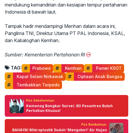
mendukung kemandirian dan kesiapan tempur pertahanan
Indonesia di bawah laut.
Tampak hadir mendampingi Menhan dalam acara ini,
Panglima TNI, Direktur Utama PT PAL Indonesia, KSAL,
dan Kabaloghan Kemhan.
Sumber: Kementerian Pertahanan RI
TAG:
Prabowo
 Kemhan
 Pamer KSOT
 Kapal Selam Nirkawak
 Ciptaan Anak Bangsa
 Tembakkan Torpedo
Pos Sebelumnya:
Kemenag Bongkar Survei: 80 Pesantren Butuh
Perhatian Khusus!
Pos Berikutnya:
BAHAYA! Mikroplastik Sudah 'Mengotori' Air Hujan