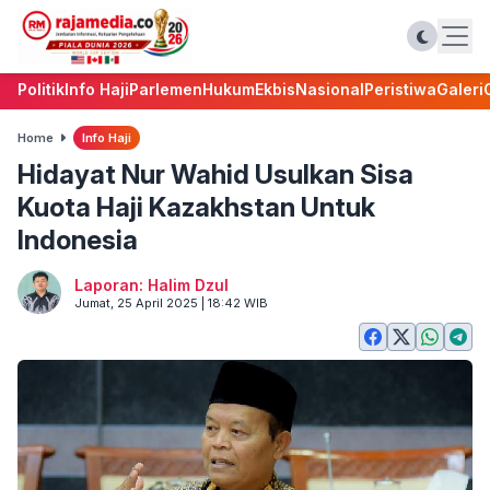
Politik
Info Haji
Parlemen
Hukum
Ekbis
Nasional
Peristiwa
Galeri
Home
Info Haji
Hidayat Nur Wahid Usulkan Sisa
Kuota Haji Kazakhstan Untuk
Indonesia
Laporan: Halim Dzul
Jumat, 25 April 2025 | 18:42 WIB