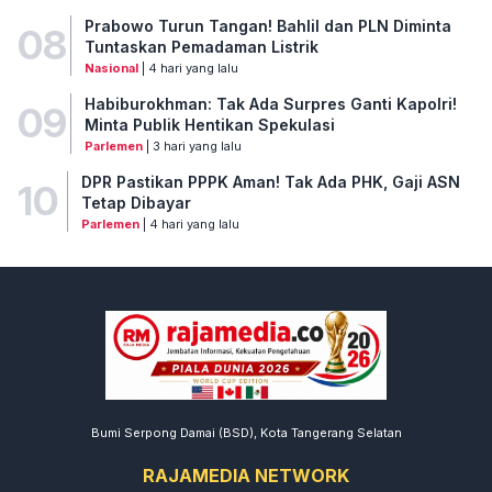
Prabowo Turun Tangan! Bahlil dan PLN Diminta
08
Tuntaskan Pemadaman Listrik
Nasional
| 4 hari yang lalu
Habiburokhman: Tak Ada Surpres Ganti Kapolri!
09
Minta Publik Hentikan Spekulasi
Parlemen
| 3 hari yang lalu
DPR Pastikan PPPK Aman! Tak Ada PHK, Gaji ASN
10
Tetap Dibayar
Parlemen
| 4 hari yang lalu
Bumi Serpong Damai (BSD), Kota Tangerang Selatan
RAJAMEDIA NETWORK