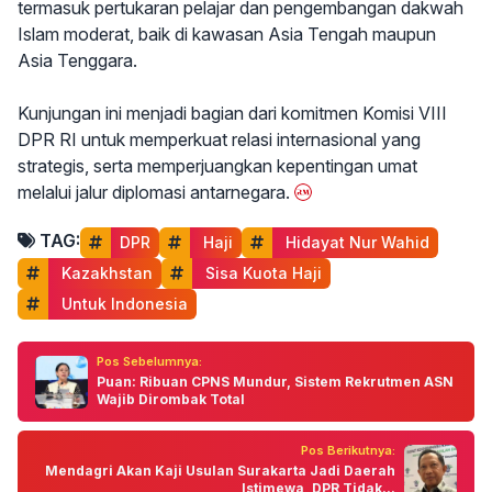
termasuk pertukaran pelajar dan pengembangan dakwah
Islam moderat, baik di kawasan Asia Tengah maupun
Asia Tenggara.
Kunjungan ini menjadi bagian dari komitmen Komisi VIII
DPR RI untuk memperkuat relasi internasional yang
strategis, serta memperjuangkan kepentingan umat
melalui jalur diplomasi antarnegara.
TAG:
DPR
 Haji
 Hidayat Nur Wahid
 Kazakhstan
 Sisa Kuota Haji
 Untuk Indonesia
Pos Sebelumnya:
Puan: Ribuan CPNS Mundur, Sistem Rekrutmen ASN
Wajib Dirombak Total
Pos Berikutnya:
Mendagri Akan Kaji Usulan Surakarta Jadi Daerah
Istimewa, DPR Tidak...