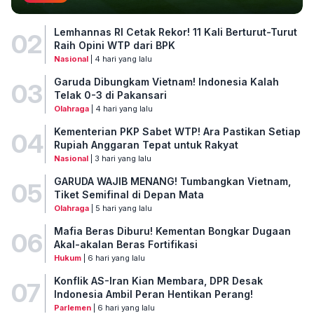
Lemhannas RI Cetak Rekor! 11 Kali Berturut-Turut
02
Raih Opini WTP dari BPK
Nasional
| 4 hari yang lalu
Garuda Dibungkam Vietnam! Indonesia Kalah
03
Telak 0-3 di Pakansari
Olahraga
| 4 hari yang lalu
Kementerian PKP Sabet WTP! Ara Pastikan Setiap
04
Rupiah Anggaran Tepat untuk Rakyat
Nasional
| 3 hari yang lalu
GARUDA WAJIB MENANG! Tumbangkan Vietnam,
05
Tiket Semifinal di Depan Mata
Olahraga
| 5 hari yang lalu
Mafia Beras Diburu! Kementan Bongkar Dugaan
06
Akal-akalan Beras Fortifikasi
Hukum
| 6 hari yang lalu
Konflik AS-Iran Kian Membara, DPR Desak
07
Indonesia Ambil Peran Hentikan Perang!
Parlemen
| 6 hari yang lalu