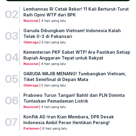
Lemhannas RI Cetak Rekor! 11 Kali Berturut-Turut
02
Raih Opini WTP dari BPK
Nasional
| 4 hari yang lalu
Garuda Dibungkam Vietnam! Indonesia Kalah
03
Telak 0-3 di Pakansari
Olahraga
| 5 hari yang lalu
Kementerian PKP Sabet WTP! Ara Pastikan Setiap
04
Rupiah Anggaran Tepat untuk Rakyat
Nasional
| 4 hari yang lalu
GARUDA WAJIB MENANG! Tumbangkan Vietnam,
05
Tiket Semifinal di Depan Mata
Olahraga
| 5 hari yang lalu
Prabowo Turun Tangan! Bahlil dan PLN Diminta
06
Tuntaskan Pemadaman Listrik
Nasional
| 4 hari yang lalu
Konflik AS-Iran Kian Membara, DPR Desak
07
Indonesia Ambil Peran Hentikan Perang!
Parlemen
| 6 hari yang lalu