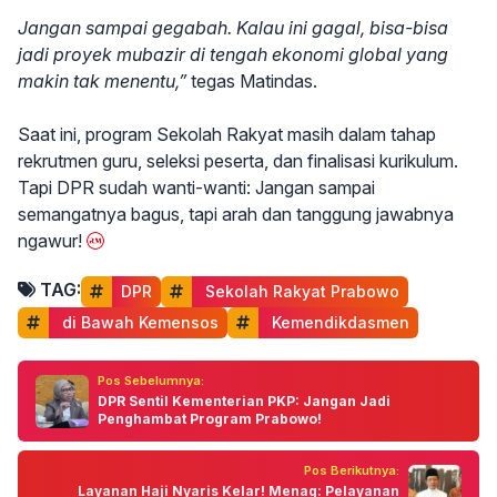
Jangan sampai gegabah. Kalau ini gagal, bisa-bisa
jadi proyek mubazir di tengah ekonomi global yang
makin tak menentu,”
tegas Matindas.
Saat ini, program Sekolah Rakyat masih dalam tahap
rekrutmen guru, seleksi peserta, dan finalisasi kurikulum.
Tapi DPR sudah wanti-wanti: Jangan sampai
semangatnya bagus, tapi arah dan tanggung jawabnya
ngawur!
TAG:
DPR
 Sekolah Rakyat Prabowo
 di Bawah Kemensos
 Kemendikdasmen
Pos Sebelumnya:
DPR Sentil Kementerian PKP: Jangan Jadi
Penghambat Program Prabowo!
Pos Berikutnya:
Layanan Haji Nyaris Kelar! Menag: Pelayanan