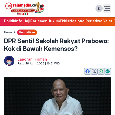
Politik
Info Haji
Parlemen
Hukum
Ekbis
Nasional
Peristiwa
Galeri
Home
Pendidikan
DPR Sentil Sekolah Rakyat Prabowo:
Kok di Bawah Kemensos?
Laporan: Firman
Rabu, 16 April 2025 | 16:31 WIB