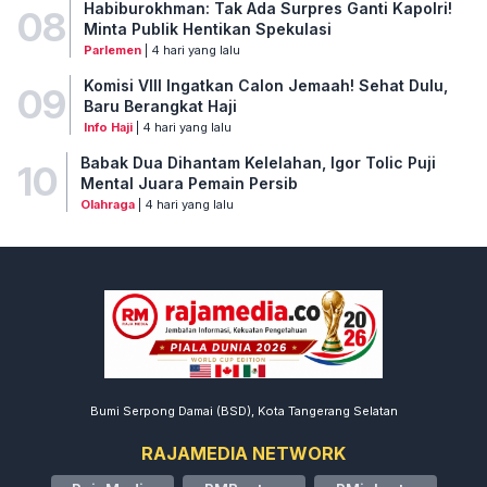
Habiburokhman: Tak Ada Surpres Ganti Kapolri!
08
Minta Publik Hentikan Spekulasi
Parlemen
| 4 hari yang lalu
Komisi VIII Ingatkan Calon Jemaah! Sehat Dulu,
09
Baru Berangkat Haji
Info Haji
| 4 hari yang lalu
Babak Dua Dihantam Kelelahan, Igor Tolic Puji
10
Mental Juara Pemain Persib
Olahraga
| 4 hari yang lalu
Bumi Serpong Damai (BSD), Kota Tangerang Selatan
RAJAMEDIA NETWORK