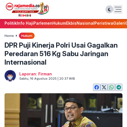
Politik
Info Haji
Parlemen
Hukum
Ekbis
Nasional
Peristiwa
Galeri
Home
Hukum
DPR Puji Kinerja Polri Usai Gagalkan
Peredaran 516 Kg Sabu Jaringan
Internasional
Laporan: Firman
Sabtu, 16 Agustus 2025 | 20:37 WIB