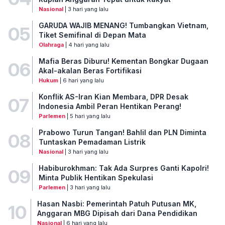
Nasional
| 3 hari yang lalu
GARUDA WAJIB MENANG! Tumbangkan Vietnam,
05
Tiket Semifinal di Depan Mata
Olahraga
| 4 hari yang lalu
Mafia Beras Diburu! Kementan Bongkar Dugaan
06
Akal-akalan Beras Fortifikasi
Hukum
| 6 hari yang lalu
Konflik AS-Iran Kian Membara, DPR Desak
07
Indonesia Ambil Peran Hentikan Perang!
Parlemen
| 5 hari yang lalu
Prabowo Turun Tangan! Bahlil dan PLN Diminta
08
Tuntaskan Pemadaman Listrik
Nasional
| 3 hari yang lalu
Habiburokhman: Tak Ada Surpres Ganti Kapolri!
09
Minta Publik Hentikan Spekulasi
Parlemen
| 3 hari yang lalu
Hasan Nasbi: Pemerintah Patuh Putusan MK,
10
Anggaran MBG Dipisah dari Dana Pendidikan
Nasional
| 6 hari yang lalu