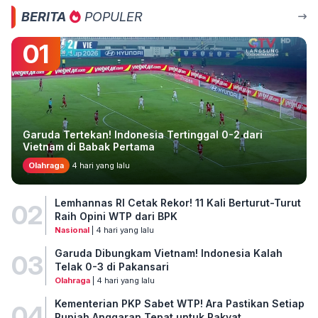
BERITA
POPULER
01
Garuda Tertekan! Indonesia Tertinggal 0-2 dari
Vietnam di Babak Pertama
Olahraga
4 hari yang lalu
Lemhannas RI Cetak Rekor! 11 Kali Berturut-Turut
02
Raih Opini WTP dari BPK
Nasional
| 4 hari yang lalu
Garuda Dibungkam Vietnam! Indonesia Kalah
03
Telak 0-3 di Pakansari
Olahraga
| 4 hari yang lalu
Kementerian PKP Sabet WTP! Ara Pastikan Setiap
04
Rupiah Anggaran Tepat untuk Rakyat