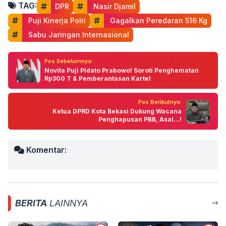
TAG:
DPR
 Nasir Djamil
 Puji Kinerja Polri
 Gagalkan Peredaran 516 Kg
 Sabu Jaringan Internasional
Pos Sebelumnya:
Novita Puji Pidato Prabowo! Soroti Penghematan
Rp300 T & Pemberantasan Kartel
Pos Berikutnya:
Ketua DPRD Kota Bekasi Dukung Wacana
Penghapusan PBB, Asal...!
Komentar:
BERITA
LAINNYA