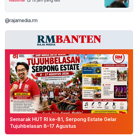
Nasional
13 jam yang lalu
@rajamedia.rm
Semarak HUT RI ke-81, Serpong Estate Gelar
Tujuhbelasan 8–17 Agustus