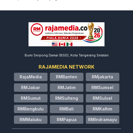
Bumi Serpong Damai (BSD), Kota Tangerang Selatan
RAJAMEDIA NETWORK
RajaMedia
RMBanten
RMjakarta
RMJabar
RMJatim
RMSumsel
RMSumut
RMSulteng
RMSulsel
RMBengkulu
RMBali
RMKaltim
RMMaluku
RMPapua
RMIndramayu