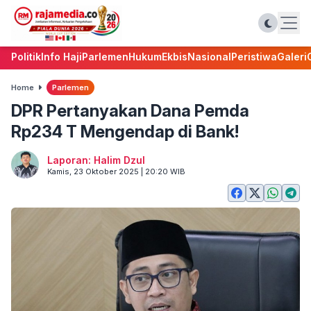
Politik
Info Haji
Parlemen
Hukum
Ekbis
Nasional
Peristiwa
Galeri
Home
Parlemen
DPR Pertanyakan Dana Pemda
Rp234 T Mengendap di Bank!
Laporan: Halim Dzul
Kamis, 23 Oktober 2025 | 20:20 WIB