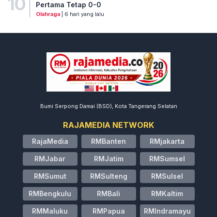
10
Pertama Tetap 0-0
Olahraga
| 6 hari yang lalu
Bumi Serpong Damai (BSD), Kota Tangerang Selatan
RAJAMEDIA NETWORK
RajaMedia
RMBanten
RMjakarta
RMJabar
RMJatim
RMSumsel
RMSumut
RMSulteng
RMSulsel
RMBengkulu
RMBali
RMKaltim
RMMaluku
RMPapua
RMIndramayu