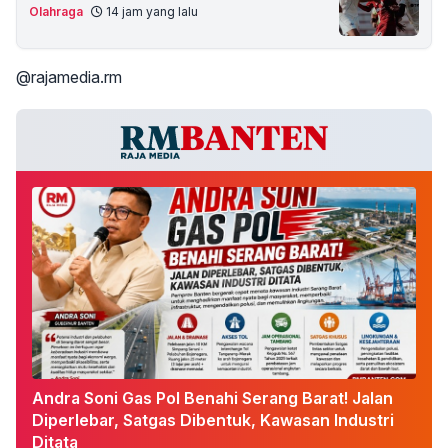
Olahraga
14 jam yang lalu
@rajamedia.rm
Andra Soni Gas Pol Benahi Serang Barat! Jalan
Diperlebar, Satgas Dibentuk, Kawasan Industri
Ditata