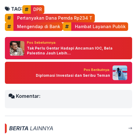
TAG:
DPR
 Pertanyakan Dana Pemda Rp234 T
 Mengendap di Bank
 Hambat Layanan Publik
Pos Sebelumnya:
Tak Perlu Gentar Hadapi Ancaman IOC, Bela
Palestina Jauh Lebih...
Pos Berikutnya:
Diplomasi Investasi dan Seribu Teman
Komentar:
BERITA
LAINNYA