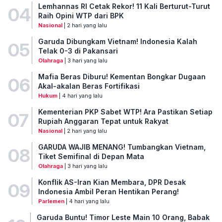
Lemhannas RI Cetak Rekor! 11 Kali Berturut-Turut
04
Raih Opini WTP dari BPK
Nasional
| 2 hari yang lalu
Garuda Dibungkam Vietnam! Indonesia Kalah
05
Telak 0-3 di Pakansari
Olahraga
| 3 hari yang lalu
Mafia Beras Diburu! Kementan Bongkar Dugaan
06
Akal-akalan Beras Fortifikasi
Hukum
| 4 hari yang lalu
Kementerian PKP Sabet WTP! Ara Pastikan Setiap
07
Rupiah Anggaran Tepat untuk Rakyat
Nasional
| 2 hari yang lalu
GARUDA WAJIB MENANG! Tumbangkan Vietnam,
08
Tiket Semifinal di Depan Mata
Olahraga
| 3 hari yang lalu
Konflik AS-Iran Kian Membara, DPR Desak
09
Indonesia Ambil Peran Hentikan Perang!
Parlemen
| 4 hari yang lalu
Garuda Buntu! Timor Leste Main 10 Orang, Babak