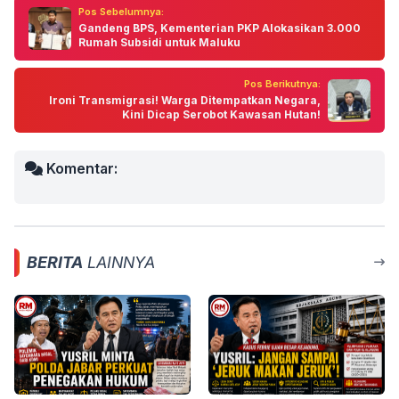
Pos Sebelumnya:
Gandeng BPS, Kementerian PKP Alokasikan 3.000
Rumah Subsidi untuk Maluku
Pos Berikutnya:
Ironi Transmigrasi! Warga Ditempatkan Negara,
Kini Dicap Serobot Kawasan Hutan!
Komentar:
BERITA
LAINNYA