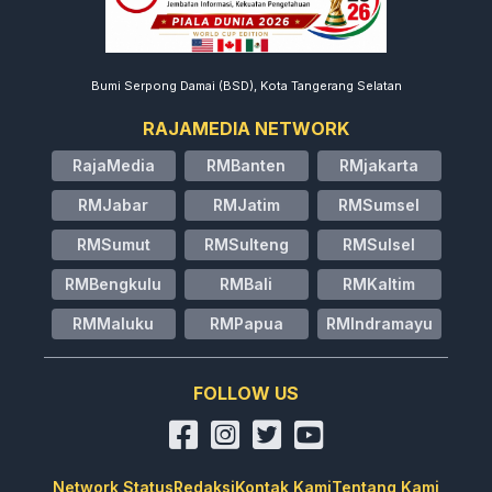
Bumi Serpong Damai (BSD), Kota Tangerang Selatan
RAJAMEDIA NETWORK
RajaMedia
RMBanten
RMjakarta
RMJabar
RMJatim
RMSumsel
RMSumut
RMSulteng
RMSulsel
RMBengkulu
RMBali
RMKaltim
RMMaluku
RMPapua
RMIndramayu
FOLLOW US
Network Status
Redaksi
Kontak Kami
Tentang Kami