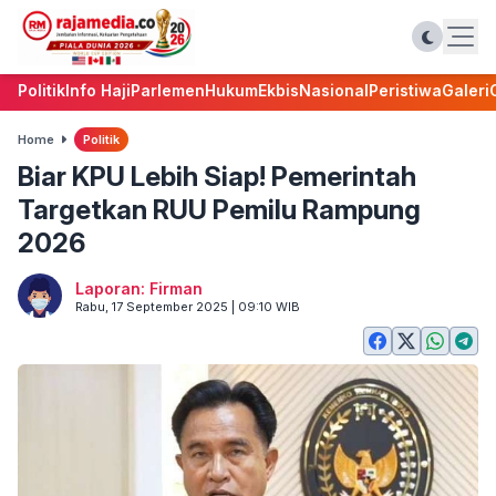
Politik
Info Haji
Parlemen
Hukum
Ekbis
Nasional
Peristiwa
Galeri
Home
Politik
Biar KPU Lebih Siap! Pemerintah
Targetkan RUU Pemilu Rampung
2026
Laporan: Firman
Rabu, 17 September 2025 | 09:10 WIB