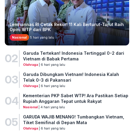
Lemhannas RI Cetak Rekor! 11 Kali Berturut-Turut Raih
Opini WTP dari BPK
Nasional
5 hari yang lalu
Garuda Tertekan! Indonesia Tertinggal 0-2 dari
02
Vietnam di Babak Pertama
Olahraga
| 6 hari yang lalu
Garuda Dibungkam Vietnam! Indonesia Kalah
03
Telak 0-3 di Pakansari
Olahraga
| 6 hari yang lalu
Kementerian PKP Sabet WTP! Ara Pastikan Setiap
04
Rupiah Anggaran Tepat untuk Rakyat
Nasional
| 4 hari yang lalu
GARUDA WAJIB MENANG! Tumbangkan Vietnam,
05
Tiket Semifinal di Depan Mata
Olahraga
| 6 hari yang lalu