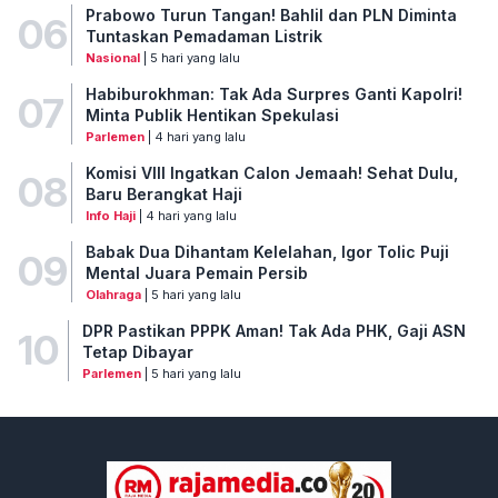
Prabowo Turun Tangan! Bahlil dan PLN Diminta
06
Tuntaskan Pemadaman Listrik
Nasional
| 5 hari yang lalu
Habiburokhman: Tak Ada Surpres Ganti Kapolri!
07
Minta Publik Hentikan Spekulasi
Parlemen
| 4 hari yang lalu
Komisi VIII Ingatkan Calon Jemaah! Sehat Dulu,
08
Baru Berangkat Haji
Info Haji
| 4 hari yang lalu
Babak Dua Dihantam Kelelahan, Igor Tolic Puji
09
Mental Juara Pemain Persib
Olahraga
| 5 hari yang lalu
DPR Pastikan PPPK Aman! Tak Ada PHK, Gaji ASN
10
Tetap Dibayar
Parlemen
| 5 hari yang lalu