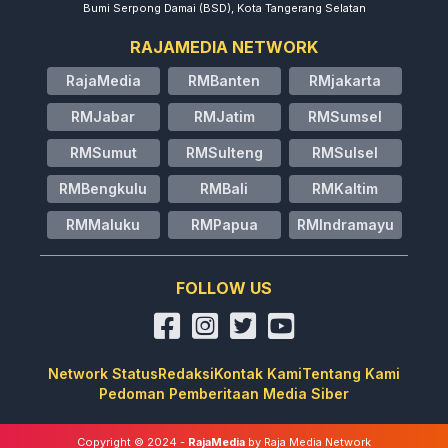
Bumi Serpong Damai (BSD), Kota Tangerang Selatan
RAJAMEDIA NETWORK
RajaMedia
RMBanten
RMjakarta
RMJabar
RMJatim
RMSumsel
RMSumut
RMSulteng
RMSulsel
RMBengkulu
RMBali
RMKaltim
RMMaluku
RMPapua
RMIndramayu
FOLLOW US
Network Status
Redaksi
Kontak Kami
Tentang Kami
Pedoman Pemberitaan Media Siber
Copyright © 2024 -
RajaMedia
by Raja Media Network