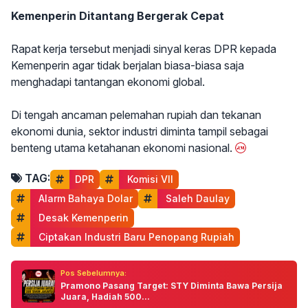
Kemenperin Ditantang Bergerak Cepat
Rapat kerja tersebut menjadi sinyal keras DPR kepada
Kemenperin agar tidak berjalan biasa-biasa saja
menghadapi tantangan ekonomi global.
Di tengah ancaman pelemahan rupiah dan tekanan
ekonomi dunia, sektor industri diminta tampil sebagai
benteng utama ketahanan ekonomi nasional.
TAG:
DPR
 Komisi VII
 Alarm Bahaya Dolar
 Saleh Daulay
 Desak Kemenperin
 Ciptakan Industri Baru Penopang Rupiah
Pos Sebelumnya:
Pramono Pasang Target: STY Diminta Bawa Persija
Juara, Hadiah 500...