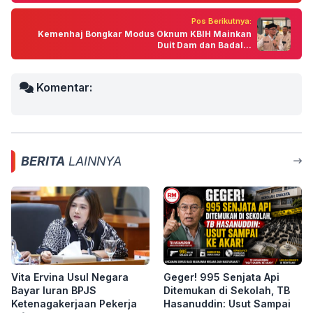
Pos Berikutnya:
Kemenhaj Bongkar Modus Oknum KBIH Mainkan
Duit Dam dan Badal...
Komentar:
BERITA
LAINNYA
Vita Ervina Usul Negara
Geger! 995 Senjata Api
Bayar Iuran BPJS
Ditemukan di Sekolah, TB
Ketenagakerjaan Pekerja
Hasanuddin: Usut Sampai