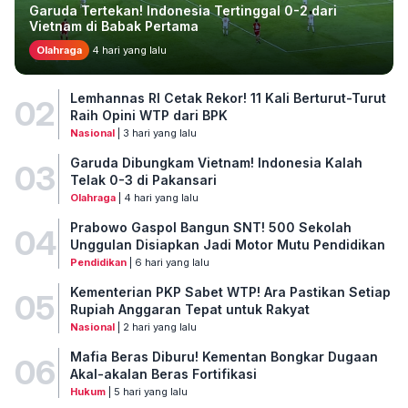
Garuda Tertekan! Indonesia Tertinggal 0-2 dari
Vietnam di Babak Pertama
Olahraga
4 hari yang lalu
Lemhannas RI Cetak Rekor! 11 Kali Berturut-Turut
02
Raih Opini WTP dari BPK
Nasional
| 3 hari yang lalu
Garuda Dibungkam Vietnam! Indonesia Kalah
03
Telak 0-3 di Pakansari
Olahraga
| 4 hari yang lalu
Prabowo Gaspol Bangun SNT! 500 Sekolah
04
Unggulan Disiapkan Jadi Motor Mutu Pendidikan
Pendidikan
| 6 hari yang lalu
Kementerian PKP Sabet WTP! Ara Pastikan Setiap
05
Rupiah Anggaran Tepat untuk Rakyat
Nasional
| 2 hari yang lalu
Mafia Beras Diburu! Kementan Bongkar Dugaan
06
Akal-akalan Beras Fortifikasi
Hukum
| 5 hari yang lalu