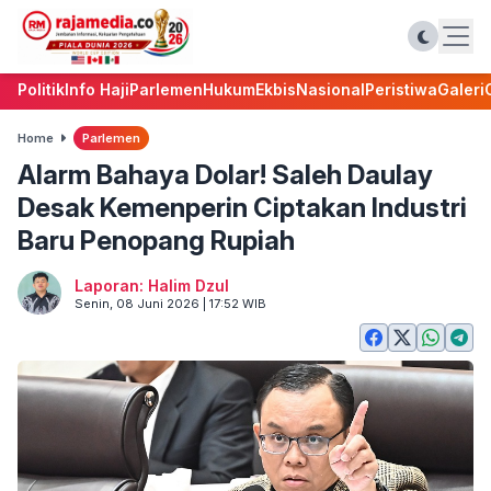
Politik
Info Haji
Parlemen
Hukum
Ekbis
Nasional
Peristiwa
Galeri
Home
Parlemen
Alarm Bahaya Dolar! Saleh Daulay
Desak Kemenperin Ciptakan Industri
Baru Penopang Rupiah
Laporan: Halim Dzul
Senin, 08 Juni 2026 | 17:52 WIB