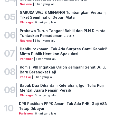
Nasional
| 5 hari yang lalu
GARUDA WAJIB MENANG! Tumbangkan Vietnam,
05
Tiket Semifinal di Depan Mata
Olahraga
| 6 hari yang lalu
Prabowo Turun Tangan! Bahlil dan PLN Diminta
06
Tuntaskan Pemadaman Listrik
Nasional
| 5 hari yang lalu
Habiburokhman: Tak Ada Surpres Ganti Kapolri!
07
Minta Publik Hentikan Spekulasi
Parlemen
| 5 hari yang lalu
Komisi VIII Ingatkan Calon Jemaah! Sehat Dulu,
08
Baru Berangkat Haji
Info Haji
| 5 hari yang lalu
Babak Dua Dihantam Kelelahan, Igor Tolic Puji
09
Mental Juara Pemain Persib
Olahraga
| 5 hari yang lalu
DPR Pastikan PPPK Aman! Tak Ada PHK, Gaji ASN
10
Tetap Dibayar
Parlemen
| 6 hari yang lalu