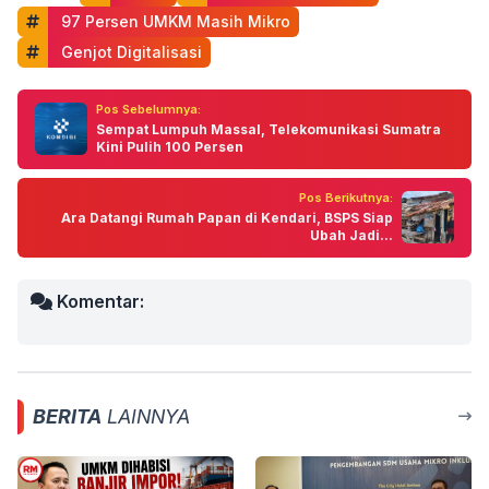
 97 Persen UMKM Masih Mikro
 Genjot Digitalisasi
Pos Sebelumnya:
Sempat Lumpuh Massal, Telekomunikasi Sumatra
Kini Pulih 100 Persen
Pos Berikutnya:
Ara Datangi Rumah Papan di Kendari, BSPS Siap
Ubah Jadi...
Komentar:
BERITA
LAINNYA