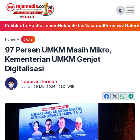
Politik
Info Haji
Parlemen
Hukum
Ekbis
Nasional
Peristiwa
Galeri
Home
Ekbis
97 Persen UMKM Masih Mikro,
Kementerian UMKM Genjot
Digitalisasi
Laporan: Firman
Jumat, 29 Mei 2026 | 21:01 WIB