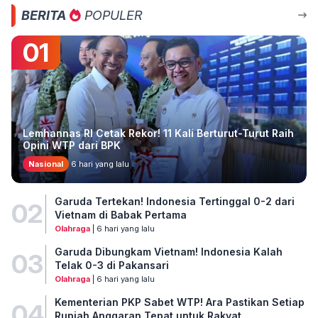
BERITA
POPULER
01
Lemhannas RI Cetak Rekor! 11 Kali Berturut-Turut Raih
Opini WTP dari BPK
Nasional
6 hari yang lalu
Garuda Tertekan! Indonesia Tertinggal 0-2 dari
02
Vietnam di Babak Pertama
Olahraga
| 6 hari yang lalu
Garuda Dibungkam Vietnam! Indonesia Kalah
03
Telak 0-3 di Pakansari
Olahraga
| 6 hari yang lalu
Kementerian PKP Sabet WTP! Ara Pastikan Setiap
04
Rupiah Anggaran Tepat untuk Rakyat