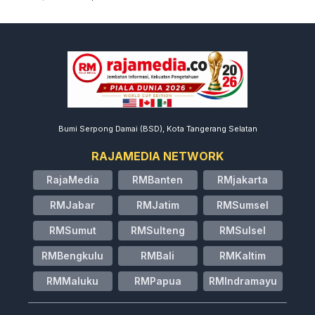
Bumi Serpong Damai (BSD), Kota Tangerang Selatan
RAJAMEDIA NETWORK
RajaMedia
RMBanten
RMjakarta
RMJabar
RMJatim
RMSumsel
RMSumut
RMSulteng
RMSulsel
RMBengkulu
RMBali
RMKaltim
RMMaluku
RMPapua
RMIndramayu