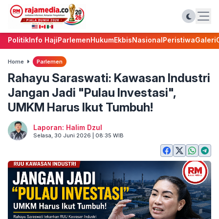
Politik
Info Haji
Parlemen
Hukum
Ekbis
Nasional
Peristiwa
Galeri
Home
Parlemen
Rahayu Saraswati: Kawasan Industri
Jangan Jadi "Pulau Investasi",
UMKM Harus Ikut Tumbuh!
Laporan: Halim Dzul
Selasa, 30 Juni 2026 | 08:35 WIB