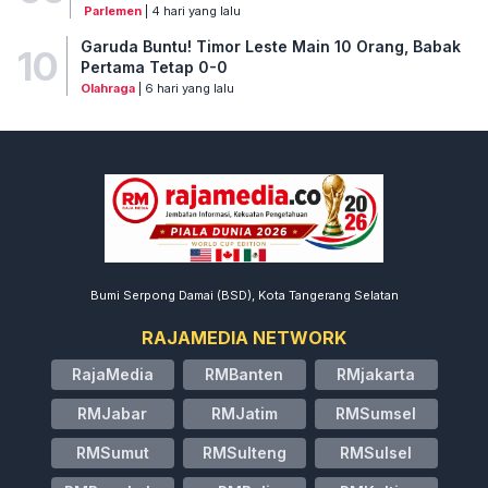
Parlemen
| 4 hari yang lalu
Garuda Buntu! Timor Leste Main 10 Orang, Babak
10
Pertama Tetap 0-0
Olahraga
| 6 hari yang lalu
Bumi Serpong Damai (BSD), Kota Tangerang Selatan
RAJAMEDIA NETWORK
RajaMedia
RMBanten
RMjakarta
RMJabar
RMJatim
RMSumsel
RMSumut
RMSulteng
RMSulsel