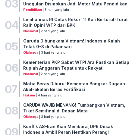
03
Unggulan Disiapkan Jadi Motor Mutu Pendidikan
Pendidikan
| 5 hari yang lalu
Lemhannas RI Cetak Rekor! 11 Kali Berturut-Turut
04
Raih Opini WTP dari BPK
Nasional
| 2 hari yang lalu
Garuda Dibungkam Vietnam! Indonesia Kalah
05
Telak 0-3 di Pakansari
Olahraga
| 3 hari yang lalu
Kementerian PKP Sabet WTP! Ara Pastikan Setiap
06
Rupiah Anggaran Tepat untuk Rakyat
Nasional
| 2 hari yang lalu
Mafia Beras Diburu! Kementan Bongkar Dugaan
07
Akal-akalan Beras Fortifikasi
Hukum
| 4 hari yang lalu
GARUDA WAJIB MENANG! Tumbangkan Vietnam,
08
Tiket Semifinal di Depan Mata
Olahraga
| 3 hari yang lalu
Konflik AS-Iran Kian Membara, DPR Desak
09
Indonesia Ambil Peran Hentikan Perang!