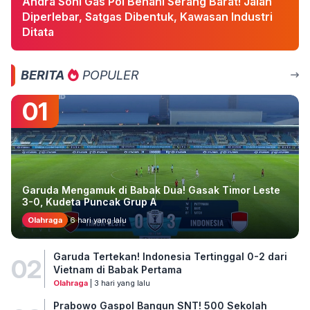
Andra Soni Gas Pol Benahi Serang Barat! Jalan
Diperlebar, Satgas Dibentuk, Kawasan Industri
Ditata
BERITA
POPULER
01
Garuda Mengamuk di Babak Dua! Gasak Timor Leste
3-0, Kudeta Puncak Grup A
Olahraga
6 hari yang lalu
Garuda Tertekan! Indonesia Tertinggal 0-2 dari
02
Vietnam di Babak Pertama
Olahraga
| 3 hari yang lalu
Prabowo Gaspol Bangun SNT! 500 Sekolah