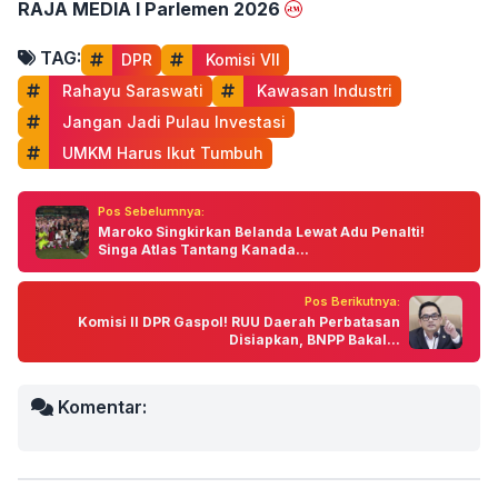
RAJA MEDIA I Parlemen 2026
TAG:
DPR
 Komisi VII
 Rahayu Saraswati
 Kawasan Industri
 Jangan Jadi Pulau Investasi
 UMKM Harus Ikut Tumbuh
Pos Sebelumnya:
Maroko Singkirkan Belanda Lewat Adu Penalti!
Singa Atlas Tantang Kanada...
Pos Berikutnya:
Komisi II DPR Gaspol! RUU Daerah Perbatasan
Disiapkan, BNPP Bakal...
Komentar: