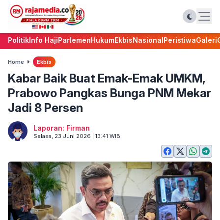
Politik
Info Haji
Parlemen
Hukum
Ekbis
Nasional
Peristiwa
Galeri
Home
Ekbis
Kabar Baik Buat Emak-Emak UMKM,
Prabowo Pangkas Bunga PNM Mekar
Jadi 8 Persen
Laporan: Firman
Selasa, 23 Juni 2026 | 13:41 WIB