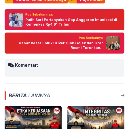
Pos Sebelumnya:
Putih Sari Pertanyakan Gap Anggaran Imunisasi di
Kemenkes Rp4,91 Triliun
Pos Berikutnya:
Kabar Besar untuk Driver Ojol! Gojek dan Grab
Resmi Turunkan...
Komentar:
BERITA
LAINNYA