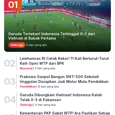
01
Garuda Tertekan! Indonesia Tertinggal 0-2 dari
Vietnam di Babak Pertama
Olahraga
4 hari yang lalu
Lemhannas RI Cetak Rekor! 11 Kali Berturut-Turut
02
Raih Opini WTP dari BPK
Nasional
| 3 hari yang lalu
Prabowo Gaspol Bangun SNT! 500 Sekolah
03
Unggulan Disiapkan Jadi Motor Mutu Pendidikan
Pendidikan
| 6 hari yang lalu
Garuda Dibungkam Vietnam! Indonesia Kalah
04
Telak 0-3 di Pakansari
Olahraga
| 4 hari yang lalu
Kementerian PKP Sabet WTP! Ara Pastikan Setiap