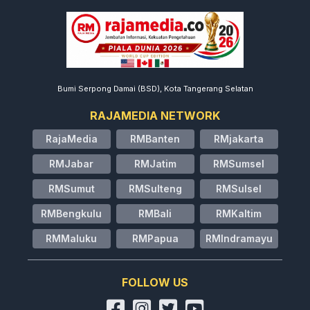
Bumi Serpong Damai (BSD), Kota Tangerang Selatan
RAJAMEDIA NETWORK
RajaMedia
RMBanten
RMjakarta
RMJabar
RMJatim
RMSumsel
RMSumut
RMSulteng
RMSulsel
RMBengkulu
RMBali
RMKaltim
RMMaluku
RMPapua
RMIndramayu
FOLLOW US