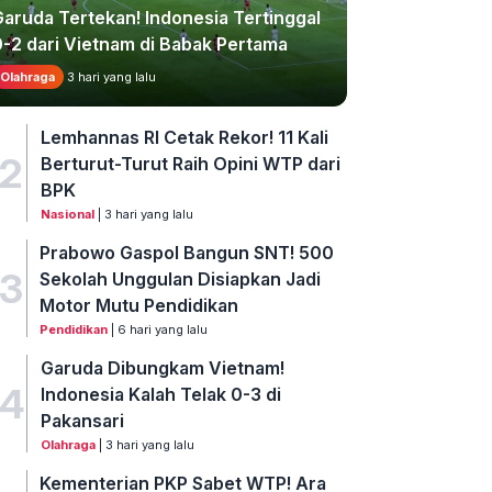
Garuda Tertekan! Indonesia Tertinggal
0-2 dari Vietnam di Babak Pertama
Olahraga
3 hari yang lalu
Lemhannas RI Cetak Rekor! 11 Kali
2
Berturut-Turut Raih Opini WTP dari
BPK
Nasional
| 3 hari yang lalu
Prabowo Gaspol Bangun SNT! 500
3
Sekolah Unggulan Disiapkan Jadi
Motor Mutu Pendidikan
Pendidikan
| 6 hari yang lalu
Garuda Dibungkam Vietnam!
4
Indonesia Kalah Telak 0-3 di
Pakansari
Olahraga
| 3 hari yang lalu
Kementerian PKP Sabet WTP! Ara