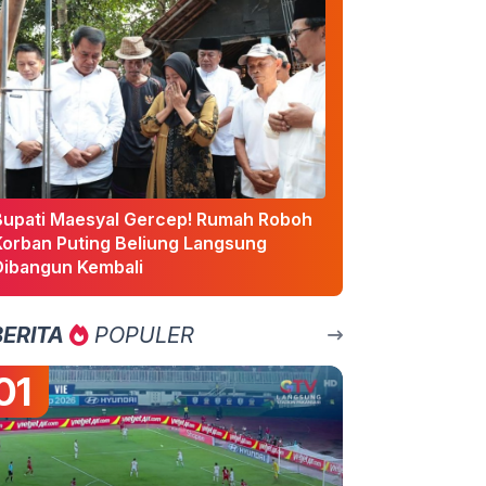
Bupati Maesyal Gercep! Rumah Roboh
Korban Puting Beliung Langsung
Dibangun Kembali
BERITA
POPULER
01