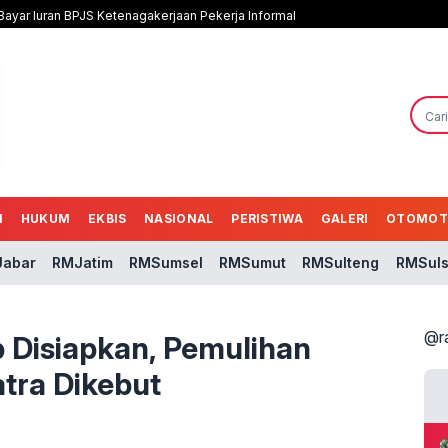
 Bayar Iuran BPJS Ketenagakerjaan Pekerja Informal
N
HUKUM
EKBIS
NASIONAL
PERISTIWA
GALERI
OTOMOT
abar
RMJatim
RMSumsel
RMSumut
RMSulteng
RMSuls
@r
p Disiapkan, Pemulihan
tra Dikebut