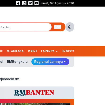
Jumat, 07 Agustus 2026
Ara Tinggalkan Legacy Besar Piala Presiden! Simbol Sportivitas, Transpar
Cari
IF
OLAHRAGA
OPINI
LAINNYA
INDEKS
el
RMBengkulu
Regional Lainnya
ajamedia.rm