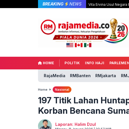
BREAKING
NEWS
Vita Ervina Usul Negara
HOME
POLITIK
INFO HAJI
PARLEME
RajaMedia
RMBanten
RMjakarta
RMJ
Home
Nasional
197 Titik Lahan Hunta
Korban Bencana Suma
Laporan: Halim Dzul
Minggu, 11 Januari 2026 | 20:57 WIB